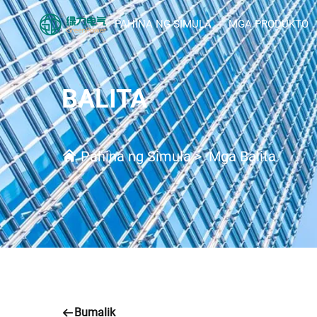
PAHINA NG SIMULA
MGA PRODUKTO
BALITA
Pahina ng Simula
>
Mga Balita
Bumalik