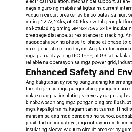
electrical insulation, mechanical support, at en
nagsisiguro ng mabilis at ligtas na current inte
vacuum circuit breaker ay binuo batay sa higit
aming 12kV, 24kV, at 40.5kV switchgear platform
na katulad ng aming GPN24/593 24kV insulating 
creepage distance, at resistance to tracking. An
nagpapahusay ng phase-to-phase at phase-to-gro
sa mga harsh na kondisyon. Ang kombinasyon ng
mga pamantayan ng IEC, IEEE, at GB, at nakakuh
reliable na operasyon sa mga power grid, industr
Enhanced Safety and Env
Ang kaligtasan ay isang pangunahing kalamangan
tumutugon sa mga pangunahing panganib sa mga
nakakulong na insulating sleeve ay nagpipigil s
binabawasan ang mga panganib ng arc flash, at
mga kapaligiran na kagamitan at tauhan. Hindi t
minisimisa ang mga panganib ng sunog, pagsabo
pasilidad ng industriya, mga istasyon sa ilalim 
insulating sleeve vacuum circuit breaker ay 