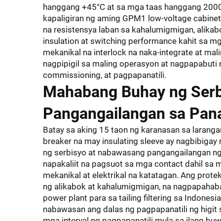
hanggang +45°C at sa mga taas hanggang 2000
kapaligiran ng aming GPM1 low-voltage cabinets
na resistensya laban sa kahalumigmigan, alikabo
insulation at switching performance kahit sa 
mekanikal na interlock na naka-integrate at mal
nagpipigil sa maling operasyon at nagpapabuti 
commissioning, at pagpapanatili.
Mahabang Buhay ng Serb
Pangangailangan sa Pana
Batay sa aking 15 taon ng karanasan sa larangan
breaker na may insulating sleeve ay nagbibiga
ng serbisyo at nabawasang pangangailangan ng 
napakaliit na pagsuot sa mga contact dahil sa 
mekanikal at elektrikal na katatagan. Ang prot
ng alikabok at kahalumigmigan, na nagpapahaba
power plant para sa tailing filtering sa Indonesi
nabawasan ang dalas ng pagpapanatili ng higi
mga interval ng pagpapanatili mula sa ilang bu