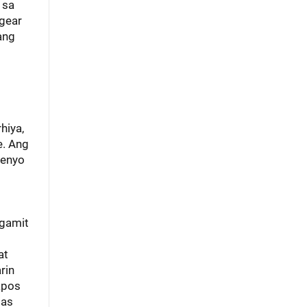
 sa
gear
ang
hiya,
e. Ang
senyo
agamit
at
rin
apos
mas