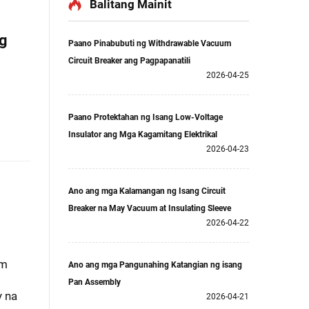
Balitang Mainit
ng
Paano Pinabubuti ng Withdrawable Vacuum
Circuit Breaker ang Pagpapanatili
2026-04-25
Paano Protektahan ng Isang Low-Voltage
Insulator ang Mga Kagamitang Elektrikal
2026-04-23
Ano ang mga Kalamangan ng Isang Circuit
Breaker na May Vacuum at Insulating Sleeve
2026-04-22
um
Ano ang mga Pangunahing Katangian ng isang
Pan Assembly
y na
2026-04-21