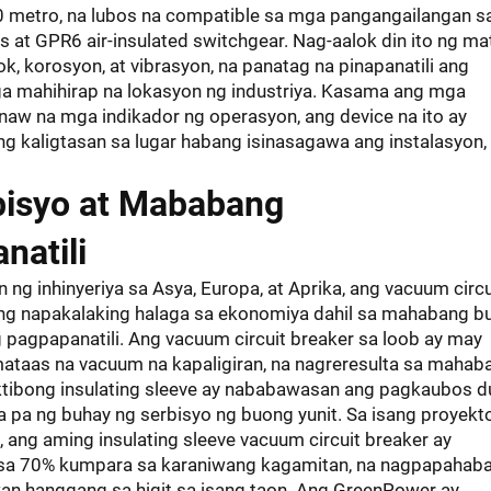
 metro, na lubos na compatible sa mga pangangailangan s
 at GPR6 air-insulated switchgear. Nag-aalok din ito ng ma
k, korosyon, at vibrasyon, na panatag na pinapanatili ang
mga mahihirap na lokasyon ng industriya. Kasama ang mga
inaw na mga indikador ng operasyon, ang device na ito ay
ng kaligtasan sa lugar habang isinasagawa ang instalasyon,
isyo at Mababang
natili
 ng inhinyeriya sa Asya, Europa, at Aprika, ang vacuum circu
y ng napakalaking halaga sa ekonomiya dahil sa mahabang b
pagpapanatili. Ang vacuum circuit breaker sa loob ay may
mataas na vacuum na kapaligiran, na nagreresulta sa mahab
ektibong insulating sleeve ay nababawasan ang pagkaubos d
 pa ng buhay ng serbisyo ng buong yunit. Sa isang proyekt
a, ang aming insulating sleeve vacuum circuit breaker ay
t sa 70% kumpara sa karaniwang kagamitan, na nagpapahab
wan hanggang sa higit sa isang taon. Ang GreenPower ay