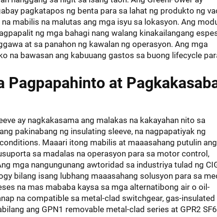
t gabay pagkatapos ng benta para sa lahat ng produkto ng 
r na mabilis na malutas ang mga isyu sa lokasyon. Ang modu
 pagpapalit ng mga bahagi nang walang kinakailangang espe
ggawa at sa panahon ng kawalan ng operasyon. Ang mga
ko na bawasan ang kabuuang gastos sa buong lifecycle par
a Pagpapahinto at Pagkakasab
sleeve ay nagkakasama ang malakas na kakayahan nito sa
ang pakinabang ng insulating sleeve, na nagpapatiyak ng
 conditions. Maaari itong mabilis at maaasahang putulin ang
musuporta sa madalas na operasyon para sa motor control,
n. Ang mga nangungunang awtoridad sa industriya tulad ng CI
ology bilang isang lubhang maaasahang solusyon para sa m
beses na mas mababa kaysa sa mga alternatibong air o oil-
nap na compatible sa metal-clad switchgear, gas-insulated
kabilang ang GPN1 removable metal-clad series at GPR2 SF6