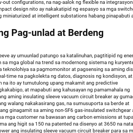
-out configurations, na nag-aalok ng flexible na integrasyon
pact design nito ay nakakatipid ng espasyo sa mga switch
 miniaturized at intelligent substations habang pinapabuti 
eng Pag-unlad at Berdeng
eeve ay umuunlad patungo sa katalinuhan, pagtitipid ng ener
n sa mga global na trend sa modernong sistema ng kuryent
teknolohiya sa pagmomonitor at pagsensing sa aming di
eal-time na pagkolekta ng datos, diagnosis ng kondisyon, at
n na ito ay tumutulong upang makamit ang predictive
agkakabigo, at mapabuti ang kahusayan ng pamamahala ng
 ang aming insulating sleeve vacuum circuit breaker ay gum
nang walang nakakasirang gas, na sumusuporta sa berde at
ang ginagamit sa aming non-SF6 gas-insulated switchgear 
ng sa mga customer na bawasan ang carbon emissions at tupa
sama ang higit sa 150 na patented na disenyo at 3650 na nat
ower ang insulating sleeve vacuum circuit breaker para sa 