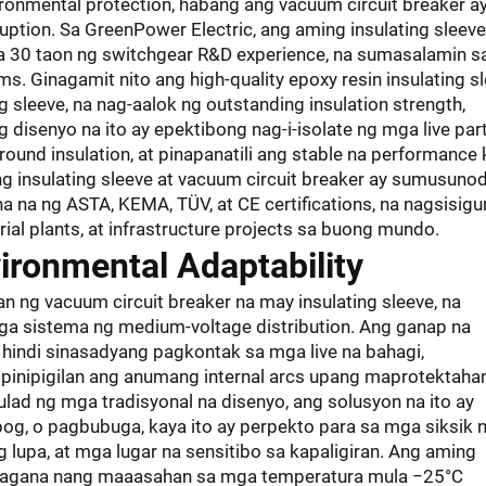
vironmental protection, habang ang vacuum circuit breaker a
rruption. Sa GreenPower Electric, ang aming insulating sleeve
 sa 30 taon ng switchgear R&D experience, na sumasalamin s
s. Ginagamit nito ang high-quality epoxy resin insulating s
sleeve, na nag-aalok ng outstanding insulation strength,
g disenyo na ito ay epektibong nag-i-isolate ng mga live part
und insulation, at pinapanatili ang stable na performance 
 insulating sleeve at vacuum circuit breaker ay sumusuno
a na ng ASTA, KEMA, TÜV, at CE certifications, na nagsisigu
ial plants, at infrastructure projects sa buong mundo.
ironmental Adaptability
 ng vacuum circuit breaker na may insulating sleeve, na
 sistema ng medium-voltage distribution. Ang ganap na
a hindi sinasadyang pagkontak sa mga live na bahagi,
 pinipigilan ang anumang internal arcs upang maprotektaha
ulad ng mga tradisyonal na disenyo, ang solusyon na ito ay
g, o pagbubuga, kaya ito ay perpekto para sa mga siksik 
ng lupa, at mga lugar na sensitibo sa kapaligiran. Ang aming
gumagana nang maaasahan sa mga temperatura mula −25°C