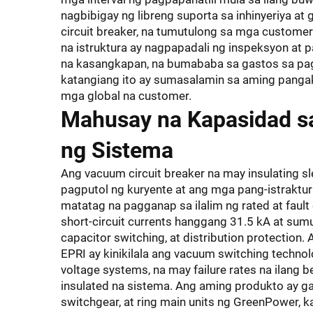
nagbibigay ng libreng suporta sa inhinyeriya a
circuit breaker, na tumutulong sa mga custome
na istruktura ay nagpapadali ng inspeksyon at
na kasangkapan, na bumababa sa gastos sa pa
katangiang ito ay sumasalamin sa aming panga
mga global na customer.
Mahusay na Kapasidad s
ng Sistema
Ang vacuum circuit breaker na may insulating 
pagputol ng kuryente at ang mga pang-istraktur
matatag na pagganap sa ilalim ng rated at fault
short-circuit currents hanggang 31.5 kA at su
capacitor switching, at distribution protectio
EPRI ay kinikilala ang vacuum switching techn
voltage systems, na may failure rates na ilang 
insulated na sistema. Ang aming produkto ay ga
switchgear, at ring main units ng GreenPower, 