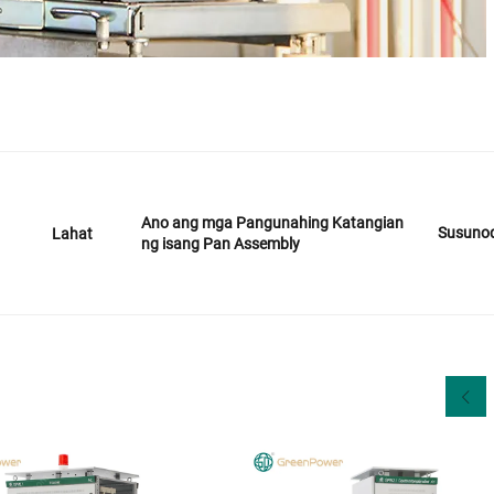
Ano ang mga Pangunahing Katangian
Susuno
Lahat
ng isang Pan Assembly