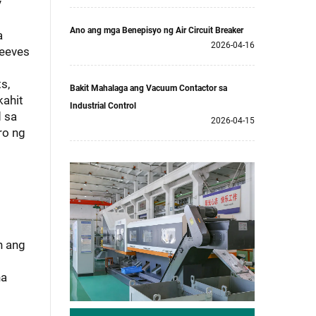
y
Ano ang mga Benepisyo ng Air Circuit Breaker
a
2026-04-16
leeves
s,
Bakit Mahalaga ang Vacuum Contactor sa
kahit
Industrial Control
d sa
2026-04-15
ro ng
n ang
na