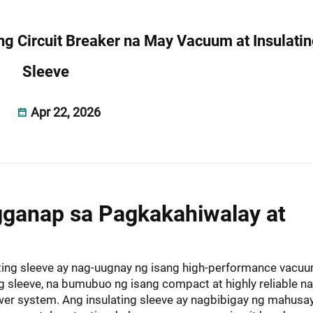
 Circuit Breaker na May Vacuum at Insulati
Sleeve
Apr 22, 2026
ganap sa Pagkakahiwalay at
ating sleeve ay nag-uugnay ng isang high-performance vacu
ng sleeve, na bumubuo ng isang compact at highly reliable na
er system. Ang insulating sleeve ay nagbibigay ng mahusa