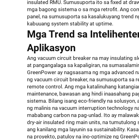
insulated RMU. Sumusuporta ito sa fixed at draw
mga bagong sistema o sa mga retrofit. Ang com
panel, na sumusuporta sa kasalukuyang trend ng
kabuuang system stability at uptime.
Mga Trend sa Intelihent
Aplikasyon
Ang vacuum circuit breaker na may insulating sl
at pangangalaga sa kapaligiran, na sumasalami
GreenPower ay nagsasama ng mga advanced na 
ng vacuum circuit breaker, na sumusuporta sa r
remote control. Ang mga katalinuhang katangia
maintenance, bawasan ang hindi inaasahang p
sistema. Bilang isang eco-friendly na solusyon,
ng malinis na vacuum interruption technology 
mababang carbon na pag-unlad. Ito ay malawak
dry-air insulated ring main units, na tumutulo
ang kanilang mga layunin sa sustainability. Ka
na proyekto, patuloy na ino-optimize ng GreenP