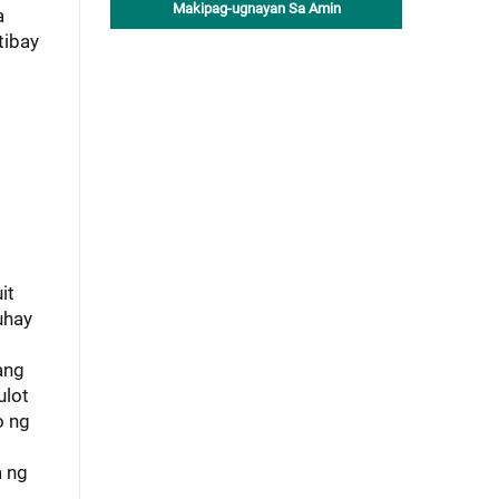
Makipag-ugnayan Sa Amin
a
tibay
it
uhay
ang
ulot
o ng
a ng