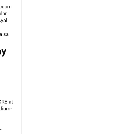
vacuum
lar
syal
a sa
ay
GRE at
edium-
-