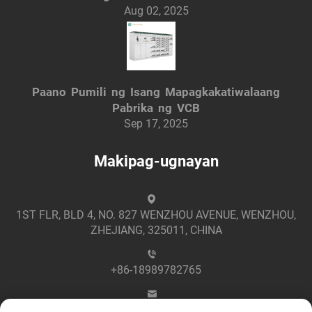
Aug 02, 2025
Paano Pumili ng Isang Mapagkakatiwalaang
Pabrika ng VCB
Sep 17, 2025
Makipag-ugnayan
1ST FLR, BLD 4, NO. 827 WENZHOU AVENUE, WENZHOU,
ZHEJIANG, 325011, CHINA
+86-18989782765
[email protected]