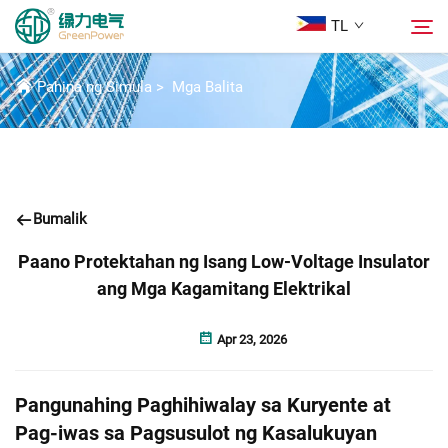
TL
BALITA
Pahina ng Simula
>
Mga Balita
Mga Produkto
Hanapin
Mga Balita
Bumalik
Tungkol Sa Amin
Paano Protektahan ng Isang Low-Voltage Insulator
ang Mga Kagamitang Elektrikal
Mga Solusyon
Apr 23, 2026
Ilagay
Pangunahing Paghihiwalay sa Kuryente at
Makipag-ugnayan sa Amin
Pag-iwas sa Pagsusulot ng Kasalukuyan