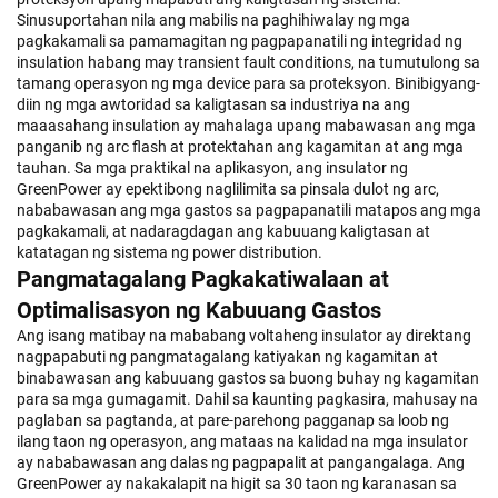
Sinusuportahan nila ang mabilis na paghihiwalay ng mga
pagkakamali sa pamamagitan ng pagpapanatili ng integridad ng
insulation habang may transient fault conditions, na tumutulong sa
tamang operasyon ng mga device para sa proteksyon. Binibigyang-
diin ng mga awtoridad sa kaligtasan sa industriya na ang
maaasahang insulation ay mahalaga upang mabawasan ang mga
panganib ng arc flash at protektahan ang kagamitan at ang mga
tauhan. Sa mga praktikal na aplikasyon, ang insulator ng
GreenPower ay epektibong naglilimita sa pinsala dulot ng arc,
nababawasan ang mga gastos sa pagpapanatili matapos ang mga
pagkakamali, at nadaragdagan ang kabuuang kaligtasan at
katatagan ng sistema ng power distribution.
Pangmatagalang Pagkakatiwalaan at
Optimalisasyon ng Kabuuang Gastos
Ang isang matibay na mababang voltaheng insulator ay direktang
nagpapabuti ng pangmatagalang katiyakan ng kagamitan at
binabawasan ang kabuuang gastos sa buong buhay ng kagamitan
para sa mga gumagamit. Dahil sa kaunting pagkasira, mahusay na
paglaban sa pagtanda, at pare-parehong pagganap sa loob ng
ilang taon ng operasyon, ang mataas na kalidad na mga insulator
ay nababawasan ang dalas ng pagpapalit at pangangalaga. Ang
GreenPower ay nakakalapit na higit sa 30 taon ng karanasan sa