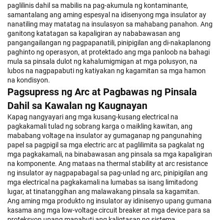
paglilinis dahil sa mabilis na pag-akumula ng kontaminante,
samantalang ang aming espesyal na idisenyong mga insulator ay
nanatiling may matatag na insulasyon sa mahabang panahon. Ang
ganitong katatagan sa kapaligiran ay nababawasan ang
pangangailangan ng pagpapanatili, pinipigilan ang di-nakaplanong
paghinto ng operasyon, at protektado ang mga panloob na bahagi
mula sa pinsala dulot ng kahalumigmigan at mga polusyon, na
lubos na nagpapabuti ng katiyakan ng kagamitan sa mga hamon
na kondisyon.
Pagsupress ng Arc at Pagbawas ng Pinsala
Dahil sa Kawalan ng Kaugnayan
Kapag nangyayari ang mga kusang-kusang electrical na
pagkakamali tulad ng sobrang karga o maikling kawitan, ang
mababang voltage na insulator ay gumaganap ng pangunahing
papel sa pagpigil sa mga electric arc at paglilimita sa pagkalat ng
mga pagkakamali, na binabawasan ang pinsala sa mga kapaligiran
na komponente. Ang mataas na thermal stability at arc resistance
ng insulator ay nagpapabagal sa pag-unlad ng arc, pinipigilan ang
mga electrical na pagkakamali na lumabas sa isang limitadong
lugar, at tinatanggihan ang malawakang pinsala sa kagamitan.
Ang aming mga produkto ng insulator ay idinisenyo upang gumana
kasama ang mga low-voltage circuit breaker at mga device para sa
proteksyon upang mapabuti ang kaligtasan ng sistema.