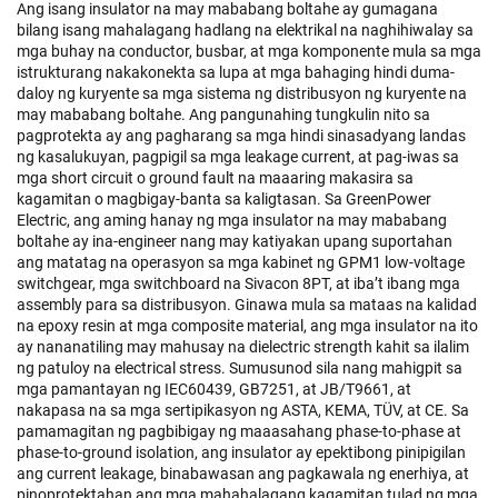
Ang isang insulator na may mababang boltahe ay gumagana
bilang isang mahalagang hadlang na elektrikal na naghihiwalay sa
mga buhay na conductor, busbar, at mga komponente mula sa mga
istrukturang nakakonekta sa lupa at mga bahaging hindi duma-
daloy ng kuryente sa mga sistema ng distribusyon ng kuryente na
may mababang boltahe. Ang pangunahing tungkulin nito sa
pagprotekta ay ang pagharang sa mga hindi sinasadyang landas
ng kasalukuyan, pagpigil sa mga leakage current, at pag-iwas sa
mga short circuit o ground fault na maaaring makasira sa
kagamitan o magbigay-banta sa kaligtasan. Sa GreenPower
Electric, ang aming hanay ng mga insulator na may mababang
boltahe ay ina-engineer nang may katiyakan upang suportahan
ang matatag na operasyon sa mga kabinet ng GPM1 low-voltage
switchgear, mga switchboard na Sivacon 8PT, at iba’t ibang mga
assembly para sa distribusyon. Ginawa mula sa mataas na kalidad
na epoxy resin at mga composite material, ang mga insulator na ito
ay nananatiling may mahusay na dielectric strength kahit sa ilalim
ng patuloy na electrical stress. Sumusunod sila nang mahigpit sa
mga pamantayan ng IEC60439, GB7251, at JB/T9661, at
nakapasa na sa mga sertipikasyon ng ASTA, KEMA, TÜV, at CE. Sa
pamamagitan ng pagbibigay ng maaasahang phase-to-phase at
phase-to-ground isolation, ang insulator ay epektibong pinipigilan
ang current leakage, binabawasan ang pagkawala ng enerhiya, at
pinoprotektahan ang mga mahahalagang kagamitan tulad ng mga