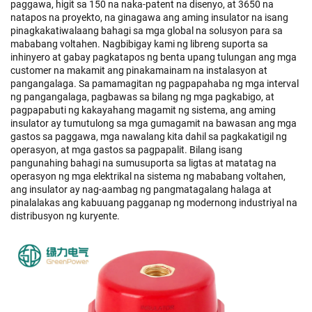
paggawa, higit sa 150 na naka-patent na disenyo, at 3650 na
natapos na proyekto, na ginagawa ang aming insulator na isang
pinagkakatiwalaang bahagi sa mga global na solusyon para sa
mababang voltahen. Nagbibigay kami ng libreng suporta sa
inhinyero at gabay pagkatapos ng benta upang tulungan ang mga
customer na makamit ang pinakamainam na instalasyon at
pangangalaga. Sa pamamagitan ng pagpapahaba ng mga interval
ng pangangalaga, pagbawas sa bilang ng mga pagkabigo, at
pagpapabuti ng kakayahang magamit ng sistema, ang aming
insulator ay tumutulong sa mga gumagamit na bawasan ang mga
gastos sa paggawa, mga nawalang kita dahil sa pagkakatigil ng
operasyon, at mga gastos sa pagpapalit. Bilang isang
pangunahing bahagi na sumusuporta sa ligtas at matatag na
operasyon ng mga elektrikal na sistema ng mababang voltahen,
ang insulator ay nag-aambag ng pangmatagalang halaga at
pinalalakas ang kabuuang pagganap ng modernong industriyal na
distribusyon ng kuryente.