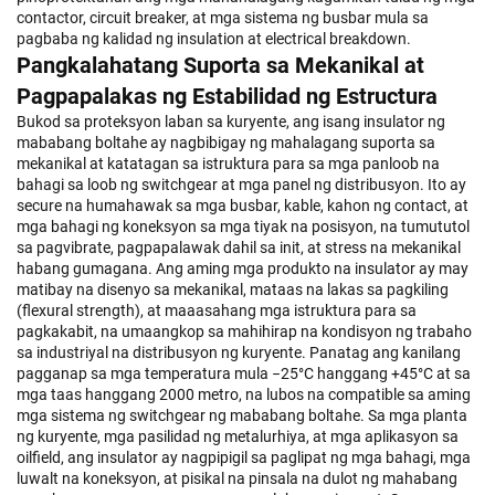
contactor, circuit breaker, at mga sistema ng busbar mula sa
pagbaba ng kalidad ng insulation at electrical breakdown.
Pangkalahatang Suporta sa Mekanikal at
Pagpapalakas ng Estabilidad ng Estructura
Bukod sa proteksyon laban sa kuryente, ang isang insulator ng
mababang boltahe ay nagbibigay ng mahalagang suporta sa
mekanikal at katatagan sa istruktura para sa mga panloob na
bahagi sa loob ng switchgear at mga panel ng distribusyon. Ito ay
secure na humahawak sa mga busbar, kable, kahon ng contact, at
mga bahagi ng koneksyon sa mga tiyak na posisyon, na tumututol
sa pagvibrate, pagpapalawak dahil sa init, at stress na mekanikal
habang gumagana. Ang aming mga produkto na insulator ay may
matibay na disenyo sa mekanikal, mataas na lakas sa pagkiling
(flexural strength), at maaasahang mga istruktura para sa
pagkakabit, na umaangkop sa mahihirap na kondisyon ng trabaho
sa industriyal na distribusyon ng kuryente. Panatag ang kanilang
pagganap sa mga temperatura mula −25°C hanggang +45°C at sa
mga taas hanggang 2000 metro, na lubos na compatible sa aming
mga sistema ng switchgear ng mababang boltahe. Sa mga planta
ng kuryente, mga pasilidad ng metalurhiya, at mga aplikasyon sa
oilfield, ang insulator ay nagpipigil sa paglipat ng mga bahagi, mga
luwalt na koneksyon, at pisikal na pinsala na dulot ng mahabang