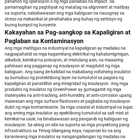
panahon ng operasyon o ng mga panlabas na impact. Sa
pamamagitan ng pagtitiyak ng matatag na alignment at matibay
na suporta, nababawasan ang mga kabiguan na nauugnay sa
stress na mekanikal at pinahahaba ang buhay ng serbisyo ng
buong kumpol ng kuryente.
Kakayahan sa Pag-aangkop sa Kapaligiran at
Paglaban sa Kontaminasyon
Ang mga matitigas na industriyal na kapaligiran ay madalas na
nagpapahatid sa mga kagamitang elektrikal ng kahalumigmigan,
alikabok, kemikal na polusyon, at mistulang asin, na maaaring
pahinaan ang pagganap ng insulasyon at magdulot ng mga
kabiguan. Ang isang de-kalidad na mababang voltaheng insulator
ay bumubuo ng protektibong layer na tumututol sa pagsira ng
kapaligiran at panatilihin ang integridad ng insulasyon. Ang mga
produkto ng insulator ng GreenPower ay gumagamit ng mga
materyales na anti-tracking, anti-humidity, at anti-corrosion upang
maiwasan ang mga surface flashovers at pagbaba ng insulasyon
dulot ng mga kontaminante. Sa mga coastal at industriyal na lugar,
ang aming mga insulator ay epektibong tumututol sa salt mist at
kemikal na usok, na binabawasan ang panganib ng kabiguan ng
insulasyon. Sa aking on-site na suporta sa mga proyektong pang-
infrastraktura sa Timog-Silangang Asya, napansin ko na ang
karaniwang mga insulator ay nangangailangan ng madalas na