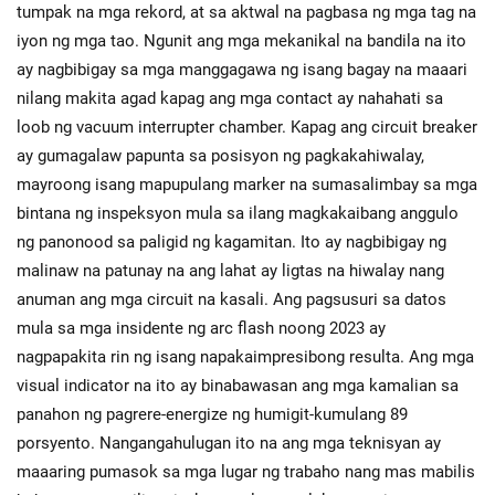
tumpak na mga rekord, at sa aktwal na pagbasa ng mga tag na
iyon ng mga tao. Ngunit ang mga mekanikal na bandila na ito
ay nagbibigay sa mga manggagawa ng isang bagay na maaari
nilang makita agad kapag ang mga contact ay nahahati sa
loob ng vacuum interrupter chamber. Kapag ang circuit breaker
ay gumagalaw papunta sa posisyon ng pagkakahiwalay,
mayroong isang mapupulang marker na sumasalimbay sa mga
bintana ng inspeksyon mula sa ilang magkakaibang anggulo
ng panonood sa paligid ng kagamitan. Ito ay nagbibigay ng
malinaw na patunay na ang lahat ay ligtas na hiwalay nang
anuman ang mga circuit na kasali. Ang pagsusuri sa datos
mula sa mga insidente ng arc flash noong 2023 ay
nagpapakita rin ng isang napakaimpresibong resulta. Ang mga
visual indicator na ito ay binabawasan ang mga kamalian sa
panahon ng pagrere-energize ng humigit-kumulang 89
porsyento. Nangangahulugan ito na ang mga teknisyan ay
maaaring pumasok sa mga lugar ng trabaho nang mas mabilis