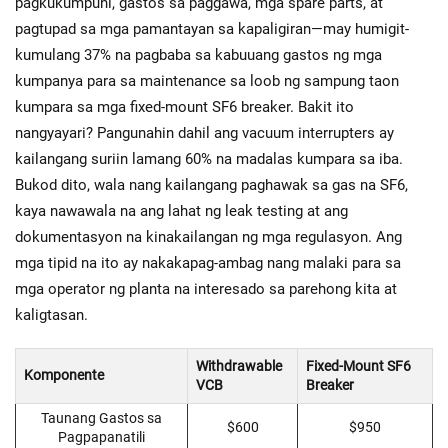
pagkukumpuni, gastos sa paggawa, mga spare parts, at
pagtupad sa mga pamantayan sa kapaligiran—may humigit-
kumulang 37% na pagbaba sa kabuuang gastos ng mga
kumpanya para sa maintenance sa loob ng sampung taon
kumpara sa mga fixed-mount SF6 breaker. Bakit ito
nangyayari? Pangunahin dahil ang vacuum interrupters ay
kailangang suriin lamang 60% na madalas kumpara sa iba.
Bukod dito, wala nang kailangang paghawak sa gas na SF6,
kaya nawawala na ang lahat ng leak testing at ang
dokumentasyon na kinakailangan ng mga regulasyon. Ang
mga tipid na ito ay nakakapag-ambag nang malaki para sa
mga operator ng planta na interesado sa parehong kita at
kaligtasan.
Withdrawable
Fixed-Mount SF6
Komponente
VCB
Breaker
Taunang Gastos sa
$600
$950
Pagpapanatili