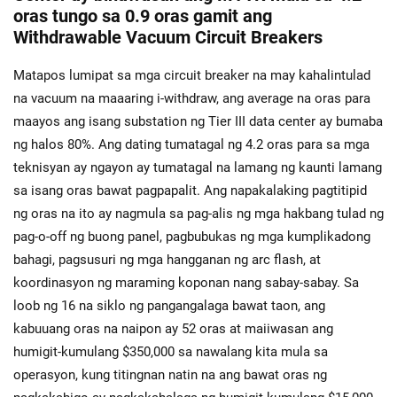
oras tungo sa 0.9 oras gamit ang
Withdrawable Vacuum Circuit Breakers
Matapos lumipat sa mga circuit breaker na may kahalintulad
na vacuum na maaaring i-withdraw, ang average na oras para
maayos ang isang substation ng Tier III data center ay bumaba
ng halos 80%. Ang dating tumatagal ng 4.2 oras para sa mga
teknisyan ay ngayon ay tumatagal na lamang ng kaunti lamang
sa isang oras bawat pagpapalit. Ang napakalaking pagtitipid
ng oras na ito ay nagmula sa pag-alis ng mga hakbang tulad ng
pag-o-off ng buong panel, pagbubukas ng mga kumplikadong
bahagi, pagsusuri ng mga hangganan ng arc flash, at
koordinasyon ng maraming koponan nang sabay-sabay. Sa
loob ng 16 na siklo ng pangangalaga bawat taon, ang
kabuuang oras na naipon ay 52 oras at maiiwasan ang
humigit-kumulang $350,000 sa nawalang kita mula sa
operasyon, kung titingnan natin na ang bawat oras ng