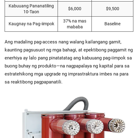
Kabuuang Pananatiling
$6,000
$9,500
10-Taon
37% na mas
Kaugnay na Pag-iimpok
Baseline
mababa
Ang madaling pag-access nang walang kailangang gamit,
kaunting pagsusuot ng mga bahagi, at epektibong paggamit ng
enerhiya ay lalo pang pinatatatag ang kabuuang pag-iimpok sa
buong buhay ng produkto—na nagpapalaya ng kapital para sa
estratehikong mga upgrade ng imprastraktura imbes na para
sa reaktibong pagpapanatili.