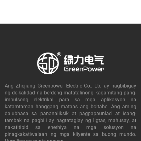
Ang Zhejiang Greenpower Electric Co., Ltd ay nagbibigay
ng de-kalidad na berdeng matatalinong kagamitang pang-
impulsong elektrikal para sa mga aplikasyon na
katamtaman hanggang mataas ang boltahe. Ang aming
dalubhasa sa pananaliksik at pagpapaunlad at isang-
tambak na pagbili ay nagtataglay ng ligtas, mahusay, at
nakatitipid sa enerhiya na mga solusyon na
pinagkakatiwalaan ng mga kliyente sa buong mundo.