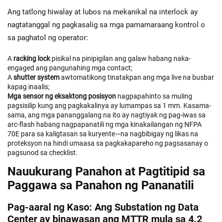
Ang tatlong hiwalay at lubos na mekanikal na interlock ay
nagtatanggal ng pagkasalig sa mga pamamaraang kontrol o
sa paghatol ng operator:
A
racking lock
pisikal na pinipigilan ang galaw habang naka-
engaged ang pangunahing mga contact;
A
shutter system
awtomatikong tinatakpan ang mga live na busbar
kapag inaalis;
Mga sensor ng eksaktong posisyon
nagpapahinto sa muling
pagsisilip kung ang pagkakalinya ay lumampas sa 1 mm. Kasama-
sama, ang mga pananggalang na ito ay nagtiyak ng pag-iwas sa
arc-flash habang nagpapanatili ng mga kinakailangan ng NFPA
70E para sa kaligtasan sa kuryente—na nagbibigay ng likas na
proteksyon na hindi umaasa sa pagkakapareho ng pagsasanay o
pagsunod sa checklist.
Nauukurang Panahon at Pagtitipid sa
Paggawa sa Panahon ng Pananatili
Pag-aaral ng Kaso: Ang Substation ng Data
Center ay binawasan ang MTTR mula sa 4.2