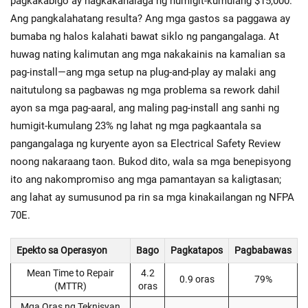
pagkakabigo ay nagkakahalaga ng humigit-kumulang $15,000.
Ang pangkalahatang resulta? Ang mga gastos sa paggawa ay
bumaba ng halos kalahati bawat siklo ng pangangalaga. At
huwag nating kalimutan ang mga nakakainis na kamalian sa
pag-install—ang mga setup na plug-and-play ay malaki ang
naitutulong sa pagbawas ng mga problema sa rework dahil
ayon sa mga pag-aaral, ang maling pag-install ang sanhi ng
humigit-kumulang 23% ng lahat ng mga pagkaantala sa
pangangalaga ng kuryente ayon sa Electrical Safety Review
noong nakaraang taon. Bukod dito, wala sa mga benepisyong
ito ang nakompromiso ang mga pamantayan sa kaligtasan;
ang lahat ay sumusunod pa rin sa mga kinakailangan ng NFPA
70E.
Epekto sa Operasyon
Bago
Pagkatapos
Pagbabawas
Mean Time to Repair
4.2
0.9 oras
79%
(MTTR)
oras
Mga Oras ng Teknisyan