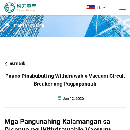
TL
BALITA
Tahanan
>
Balita
Mga Produkto
Hanapin
Balita
Bumalik
Tungkol Sa Amin
Paano Pinabubuti ng Withdrawable Vacuum Circuit
Breaker ang Pagpapanatili
Mga Solusyon
Jan 12, 2026
Ilagay
Mga Pangunahing Kalamangan sa
Makipag-ugnayan sa Amin
Disenyo ng Withdrawable Vacuum