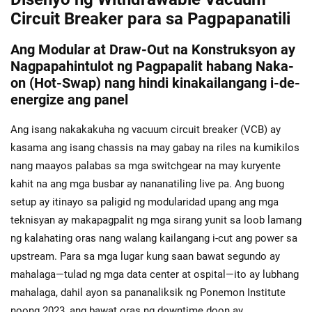
Circuit Breaker para sa Pagpapanatili
Ang Modular at Draw-Out na Konstruksyon ay
Nagpapahintulot ng Pagpapalit habang Naka-
on (Hot-Swap) nang hindi kinakailangang i-de-
energize ang panel
Ang isang nakakakuha ng vacuum circuit breaker (VCB) ay
kasama ang isang chassis na may gabay na riles na kumikilos
nang maayos palabas sa mga switchgear na may kuryente
kahit na ang mga busbar ay nananatiling live pa. Ang buong
setup ay itinayo sa paligid ng modularidad upang ang mga
teknisyan ay makapagpalit ng mga sirang yunit sa loob lamang
ng kalahating oras nang walang kailangang i-cut ang power sa
upstream. Para sa mga lugar kung saan bawat segundo ay
mahalaga—tulad ng mga data center at ospital—ito ay lubhang
mahalaga, dahil ayon sa pananaliksik ng Ponemon Institute
noong 2023, ang bawat oras ng downtime doon ay