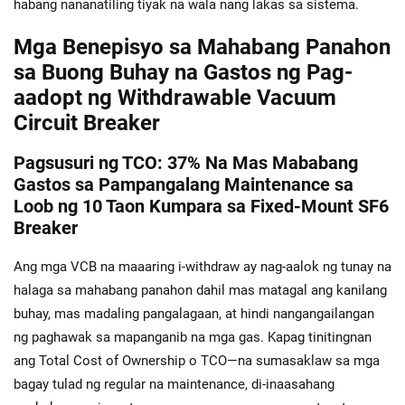
habang nananatiling tiyak na wala nang lakas sa sistema.
Mga Benepisyo sa Mahabang Panahon
sa Buong Buhay na Gastos ng Pag-
aadopt ng Withdrawable Vacuum
Circuit Breaker
Pagsusuri ng TCO: 37% Na Mas Mababang
Gastos sa Pampangalang Maintenance sa
Loob ng 10 Taon Kumpara sa Fixed-Mount SF6
Breaker
Ang mga VCB na maaaring i-withdraw ay nag-aalok ng tunay na
halaga sa mahabang panahon dahil mas matagal ang kanilang
buhay, mas madaling pangalagaan, at hindi nangangailangan
ng paghawak sa mapanganib na mga gas. Kapag tinitingnan
ang Total Cost of Ownership o TCO—na sumasaklaw sa mga
bagay tulad ng regular na maintenance, di-inaasahang