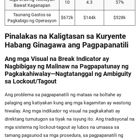
10
4.3
57%
Bawat Kaganapan
Taunang Gastos sa
$672k
$144k
$528k
Pagkabigo ng Operasyon
Pinalakas na Kaligtasan sa Kuryente
Habang Ginagawa ang Pagpapanatili
Ang mga Visual na Break Indicator ay
Nagbibigay ng Malinaw na Pagpapatunay ng
Pagkakahiwalay—Nagtatanggal ng Ambiguity
sa Lockout/Tagout
Ang problema sa pagpapanatili ng mataas na boltahe ay
palaging ang katiyakan kung ang mga kagamitan ay wastong
hiwalay. Ang mga indikador ng visual na pagkakahati ay
direktang tumutugon sa tiyak na isyung ito. Ang tradisyonal na
mga sistema ng lockout-tagout ay lubos na umaasa sa
tamang pagsunod sa mga prosedura, sa pagpapanatili ng