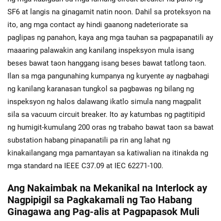
SF6 at langis na ginagamit natin noon. Dahil sa proteksyon na
ito, ang mga contact ay hindi gaanong nadeteriorate sa
paglipas ng panahon, kaya ang mga tauhan sa pagpapanatili ay
maaaring palawakin ang kanilang inspeksyon mula isang
beses bawat taon hanggang isang beses bawat tatlong taon.
Ilan sa mga pangunahing kumpanya ng kuryente ay nagbahagi
ng kanilang karanasan tungkol sa pagbawas ng bilang ng
inspeksyon ng halos dalawang ikatlo simula nang magpalit
sila sa vacuum circuit breaker. Ito ay katumbas ng pagtitipid
ng humigit-kumulang 200 oras ng trabaho bawat taon sa bawat
substation habang pinapanatili pa rin ang lahat ng
kinakailangang mga pamantayan sa katiwalian na itinakda ng
mga standard na IEEE C37.09 at IEC 62271-100.
Ang Nakaimbak na Mekanikal na Interlock ay
Nagpipigil sa Pagkakamali ng Tao Habang
Ginagawa ang Pag-alis at Pagpapasok Muli