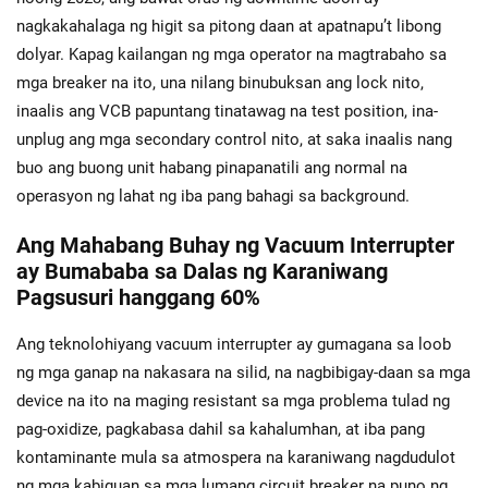
nagkakahalaga ng higit sa pitong daan at apatnapu’t libong
dolyar. Kapag kailangan ng mga operator na magtrabaho sa
mga breaker na ito, una nilang binubuksan ang lock nito,
inaalis ang VCB papuntang tinatawag na test position, ina-
unplug ang mga secondary control nito, at saka inaalis nang
buo ang buong unit habang pinapanatili ang normal na
operasyon ng lahat ng iba pang bahagi sa background.
Ang Mahabang Buhay ng Vacuum Interrupter
ay Bumababa sa Dalas ng Karaniwang
Pagsusuri hanggang 60%
Ang teknolohiyang vacuum interrupter ay gumagana sa loob
ng mga ganap na nakasara na silid, na nagbibigay-daan sa mga
device na ito na maging resistant sa mga problema tulad ng
pag-oxidize, pagkabasa dahil sa kahalumhan, at iba pang
kontaminante mula sa atmospera na karaniwang nagdudulot
ng mga kabiguan sa mga lumang circuit breaker na puno ng