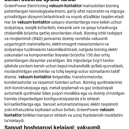
GreenPower Electricning
vakuum kontaktor
mahsulotlari bizning
patentlangan texnologiyalarimizni, qat'iy sifat nazoratini va mijozga
yo'naltirilgan dizaynni birlashtiradi va noyob afzalliklar taqdim etadi.
Har bir
vakuum kontaktor
xalqaro standartlarga mos kelish uchun
izolyatsiya, issiqlik ko'tarilishi, mexanik umr va qisqa tutashuvga
chidamlilik bo'yicha qattiq sinovlardan o'tadi. Bizning ichki tadqiqot
va rivojlantirish (R&D) jamoamiz doimiy ravishda vakuumli
uzgartirgich materiallarini, elektromagnit mexanizmlarni va
izolyatsiya tuzilmalarini takomillashtiradi, natijada bizning elektr
uskunalari va komponentlar liniyalari bo'yicha 150 dan ortiq
patentlangan dizaynlar yaratilgan. Biz mijozlarga to'g'ri tanlov
qilishda yordam berish uchun bepul muhandislik qo'llab-quvvatlash,
moslashtirilgan yechimlar va to'liq keyingi sotuv xizmatlarini taklif
etamiz.
vakuum kontaktor
dvigatellar, transformatorlar,
kondensatorlar va taqsimot tizimlari uchun. Bizning qurilmalarimiz
zich konstruksiyaga ega, metall qoplamali va gaz izolyatsiyali
avtomatik qurilmalar bilan yuqori moslikka ega va doimiy o'rnatilgan
hamda chiqariladigan konfiguratsiyalarda a'lo ishlash
ko'rsatkichlariga ega. Sanoat avtomatizatsiyasi, elektr taqsimoti
yoki infratuzilma loyihalari uchun bo'lsin, GreenPower
vakuum
kontaktor
birliklari barqaror ishlash va uzoq foydalanish muddatini
ta'minlaydi.
Sanoat boshqaruvi kelajagi: vakuumli