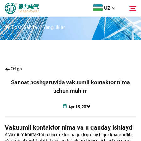
UZ
YANGILIKLAR
Bosh Sahifa
>
Yangiliklar
Mahsulotlar
Qidirish
Yangiliklar
Ortga
Biz Haqidida
Sanoat boshqaruvida vakuumli kontaktor nima
uchun muhim
Yechimlar
Apr 15, 2026
Yuklab Olish
Vakuumli kontaktor nima va u qanday ishlaydi
Biz bilan bog'lanish
A
vakuum kontaktor
o‘zini elektromagnitli qo‘shish qurilmasi bo‘lib,
o‘rta kuchlanishli elektr tizimlarida yuk toklarini ulash, o‘tkazish va