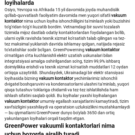
loyihalarda
Osiyo, Yevropa va Afrikada 15 yil davomida joyda muhandislik
qo'llab-quvvatlash faoliyatim davomida men yuqori sifatli
vakuum
kontaktor
nima uchun loyiha ishonchliligini ta'minlash yoki buzishini
to'g'ridan-to'g'ri kuzatib bordim. Vetnamdagi bir suvni tozalash
tizimida mijoz dastlab odatiy kontaktorlardan foydalangan bo'lib,
ularni oylik ravishda texnik xizmat ko'rsatish talab qilingan va tez-
tez maksimal yuklanish davrida ishlamay qolgan, natijada rejasiz
to'xtatishlar sodir bo'lgan. GreenPowerning
vakuum kontaktor
o'rnatilgan o'rta kuchlanishli elektr uzatish uskunalari bilan
integratsiyasi amalga oshirilgandan so'ng, tizim 99,9% ishbarq
doimiylikka erishdi va texnik xizmat ko'rsatish muddatlari 12 oydan
ortiqqa uzaytirildi. Shundaydek, Ukrainadagi bir elektr stansiyasi
loyihasida bizning
vakuum kontaktor
yechimlarimiz ishonchli
dvigatel boshqaruvini va kondensatorlarni ulashni ta'minlab, yuqori
qisqa tutashuv toklariga chidamli va tez-tez ishlatilishda ham
ishlash sifatini saqlab qoldi. Bu loyihalar yaxshi loyihalangan
vakuum kontaktor
umumiy egallash xarajatlarini kamaytiradi, tizim
xavfsizligini yaxshilaydi va operatsion uzluksizlikni mustahkamlaydi
— bu qiymatlarni GreenPower dunyo bo'ylab 3650 dan ortiq
yakunlangan loyihalari orqali taqdim etgan.
GreenPower vakuumli kontaktorlari nima
uchun bozorda ajralib turadi