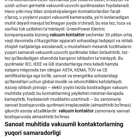
uzish uchun germetik vakuumli uzuvchi qurilmasidan foydalanadi.
Havo yoki moy bilan izolyatsiyalangan kontaktorlardan farqli
o‘laroq, u yoylarni yuqori vakuumli kamerasida, ya’ni ionlanadigan
muhit deyarli mavjud bo‘lmagan joyda o‘chiradi; bu esa tez, toza va
xavfsiz tok uzilishini ta’minlaydi. GreenPower Electric
kompaniyasida bizning
vakuum kontaktor
yechimlar 30 yildan ortiq
vaqt davomida o‘tkazgichlar apparati sohasidagi tadqiqot va ishlab
chiqish natijalariga asoslanadi; u mustahkam mexanik tuzilmalarni
yuqori samarali vakuumli uzuvchi qurilmalar bilan birlashtirib, tez-
tez qo‘llaniladigan sharoitda barqaror ishlashni ta’minlaydi. Bu
qurilmalar IEC, IEEE va GB standartlariga mos keladi hamda
xalqaro miqyosda tan olingan ASTA, KEMA, TÜV va CE
sertifikatlariga ega bo‘lib, sanoat va energetika sohalaridagi
qo‘llanishlari uchun global moslik va ishonchlilikni kafolatlaydi.
Asosiy ishlash prinsipi — elektr yoyini tezda bostiradigan vakuum
muhitida yotadi; bu kontaktlarning yeyilishini minimal darajada
kamaytirib, foydalanish muddatini uzartiradi — bu zamonaviy
sanoat boshqaruvida qurilmani irreplaceable (almashtirib bo‘lmas)
qiluvchi asosiy afzalliklardir.
vakuum kontaktor
zamonaviy sanoat
boshqaruvida almashtirib bo‘lmas
Sanoat muhitida vakuumli kontaktorlarning
yuqori samaradorligi