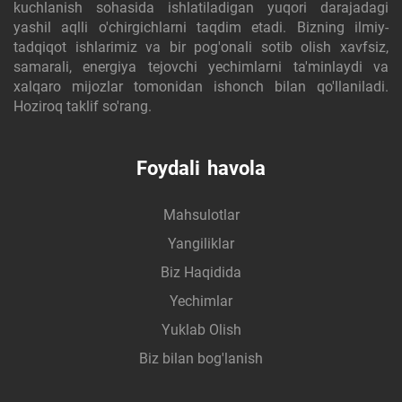
kuchlanish sohasida ishlatiladigan yuqori darajadagi
yashil aqlli o'chirgichlarni taqdim etadi. Bizning ilmiy-
tadqiqot ishlarimiz va bir pog'onali sotib olish xavfsiz,
samarali, energiya tejovchi yechimlarni ta'minlaydi va
xalqaro mijozlar tomonidan ishonch bilan qo'llaniladi.
Hoziroq taklif so'rang.
Foydali havola
Mahsulotlar
Yangiliklar
Biz Haqidida
Yechimlar
Yuklab Olish
Biz bilan bog'lanish