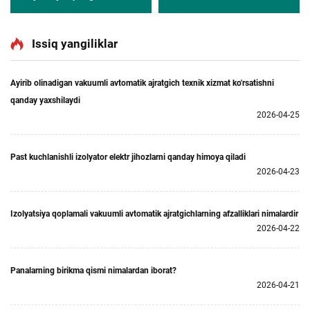
o‘tkazgich qurilma
Issiq yangiliklar
Ayirib olinadigan vakuumli avtomatik ajratgich texnik xizmat ko'rsatishni
qanday yaxshilaydi
2026-04-25
Past kuchlanishli izolyator elektr jihozlarni qanday himoya qiladi
2026-04-23
Izolyatsiya qoplamali vakuumli avtomatik ajratgichlarning afzalliklari nimalardir
2026-04-22
Panalarning birikma qismi nimalardan iborat?
2026-04-21