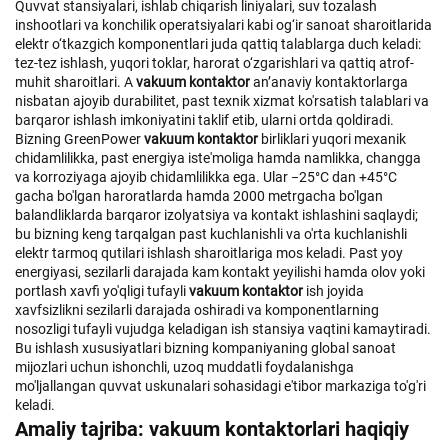
Quvvat stansiyalari, ishlab chiqarish liniyalari, suv tozalash
inshootlari va konchilik operatsiyalari kabi og‘ir sanoat sharoitlarida
elektr o‘tkazgich komponentlari juda qattiq talablarga duch keladi:
tez-tez ishlash, yuqori toklar, harorat o‘zgarishlari va qattiq atrof-
muhit sharoitlari. A
vakuum kontaktor
anʼanaviy kontaktorlarga
nisbatan ajoyib durabilitet, past texnik xizmat ko'rsatish talablari va
barqaror ishlash imkoniyatini taklif etib, ularni ortda qoldiradi.
Bizning GreenPower
vakuum kontaktor
birliklari yuqori mexanik
chidamlilikka, past energiya iste'moliga hamda namlikka, changga
va korroziyaga ajoyib chidamlilikka ega. Ular −25°C dan +45°C
gacha bo'lgan haroratlarda hamda 2000 metrgacha bo'lgan
balandliklarda barqaror izolyatsiya va kontakt ishlashini saqlaydi;
bu bizning keng tarqalgan past kuchlanishli va o'rta kuchlanishli
elektr tarmoq qutilari ishlash sharoitlariga mos keladi. Past yoy
energiyasi, sezilarli darajada kam kontakt yeyilishi hamda olov yoki
portlash xavfi yo'qligi tufayli
vakuum kontaktor
ish joyida
xavfsizlikni sezilarli darajada oshiradi va komponentlarning
nosozligi tufayli vujudga keladigan ish stansiya vaqtini kamaytiradi.
Bu ishlash xususiyatlari bizning kompaniyaning global sanoat
mijozlari uchun ishonchli, uzoq muddatli foydalanishga
mo'ljallangan quvvat uskunalari sohasidagi e'tibor markaziga to'g'ri
keladi.
Amaliy tajriba: vakuum kontaktorlari haqiqiy