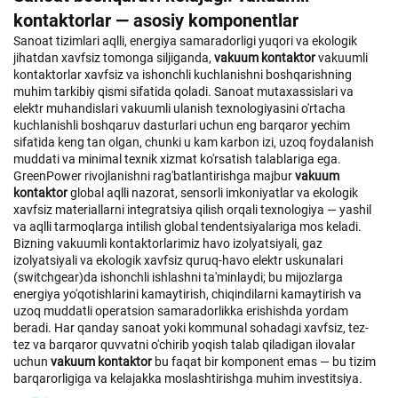
kontaktorlar — asosiy komponentlar
Sanoat tizimlari aqlli, energiya samaradorligi yuqori va ekologik
jihatdan xavfsiz tomonga siljiganda,
vakuum kontaktor
vakuumli
kontaktorlar xavfsiz va ishonchli kuchlanishni boshqarishning
muhim tarkibiy qismi sifatida qoladi. Sanoat mutaxassislari va
elektr muhandislari vakuumli ulanish texnologiyasini o'rtacha
kuchlanishli boshqaruv dasturlari uchun eng barqaror yechim
sifatida keng tan olgan, chunki u kam karbon izi, uzoq foydalanish
muddati va minimal texnik xizmat ko'rsatish talablariga ega.
GreenPower rivojlanishni rag'batlantirishga majbur
vakuum
kontaktor
global aqlli nazorat, sensorli imkoniyatlar va ekologik
xavfsiz materiallarni integratsiya qilish orqali texnologiya — yashil
va aqlli tarmoqlarga intilish global tendentsiyalariga mos keladi.
Bizning vakuumli kontaktorlarimiz havo izolyatsiyali, gaz
izolyatsiyali va ekologik xavfsiz quruq-havo elektr uskunalari
(switchgear)da ishonchli ishlashni ta'minlaydi; bu mijozlarga
energiya yo'qotishlarini kamaytirish, chiqindilarni kamaytirish va
uzoq muddatli operatsion samaradorlikka erishishda yordam
beradi. Har qanday sanoat yoki kommunal sohadagi xavfsiz, tez-
tez va barqaror quvvatni o'chirib yoqish talab qiladigan ilovalar
uchun
vakuum kontaktor
bu faqat bir komponent emas — bu tizim
barqarorligiga va kelajakka moslashtirishga muhim investitsiya.