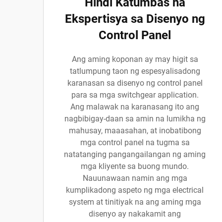
Hindi Katumbas na
Ekspertisya sa Disenyo ng
Control Panel
Ang aming koponan ay may higit sa
tatlumpung taon ng espesyalisadong
karanasan sa disenyo ng control panel
para sa mga switchgear application.
Ang malawak na karanasang ito ang
nagbibigay-daan sa amin na lumikha ng
mahusay, maaasahan, at inobatibong
mga control panel na tugma sa
natatanging pangangailangan ng aming
mga kliyente sa buong mundo.
Nauunawaan namin ang mga
kumplikadong aspeto ng mga electrical
system at tinitiyak na ang aming mga
disenyo ay nakakamit ang