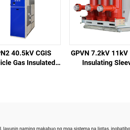
N2 40.5kV CGIS
GPVN 7.2kV 11kV
icle Gas Insulated
Insulating Slee
Switchgear
Vacuum Circuit Br
l, layunin naming makabuo ng mga sistema na ligtas, inobati