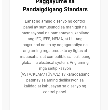
Paggayume sa
Pandaigdigang Standars
Lahat ng aming disenyo ng control
panel ay sumusunod sa mahigpit na
internasyonal na pamantayan, kabilang
ang IEC, IEEE, NEMA, at UL. Ang
pagsunod na ito ay nagagarantiya na
ang aming mga produkto ay ligtas at
maaasahan, at compatible sa iba't ibang
global na electrical system. Ang aming
mga sertipikasyon
(ASTA/KEMA/TÜV/CE) ay karagdagang
patunay sa aming dedikasyon sa
kalidad at kahusayan sa disenyo ng
control panel.