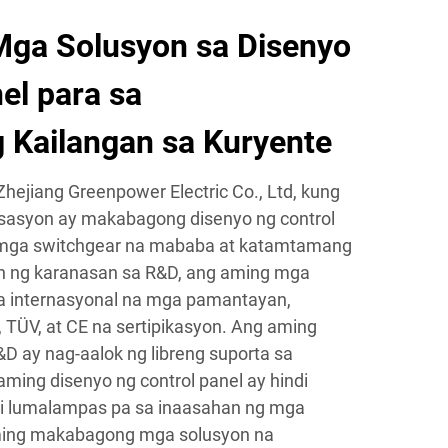
ga Solusyon sa Disenyo
el para sa
 Kailangan sa Kuryente
hejiang Greenpower Electric Co., Ltd, kung
sasyon ay makabagong disenyo ng control
a mga switchgear na mababa at katamtamang
aon ng karanasan sa R&D, ang aming mga
a internasyonal na mga pamantayan,
TÜV, at CE na sertipikasyon. Ang aming
D ay nag-aalok ng libreng suporta sa
 aming disenyo ng control panel ay hindi
i lumalampas pa sa inaasahan ng mga
aming makabagong mga solusyon na