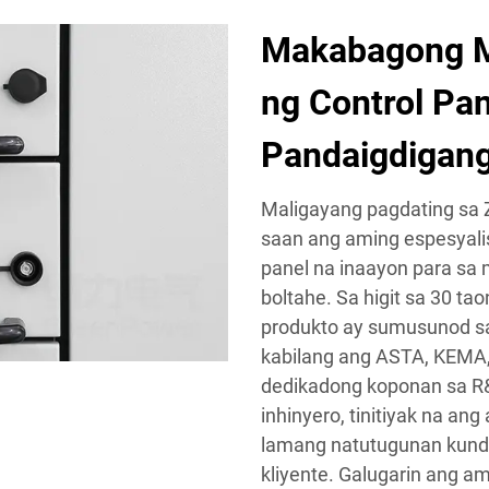
Makabagong M
ng Control Pan
Pandaigdigang
Maligayang pagdating sa Z
saan ang aming espesyali
panel na inaayon para s
boltahe. Sa higit sa 30 t
produkto ay sumusunod s
kabilang ang ASTA, KEMA, 
dedikadong koponan sa R&
inhinyero, tinitiyak na ang
lamang natutugunan kund
kliyente. Galugarin ang 