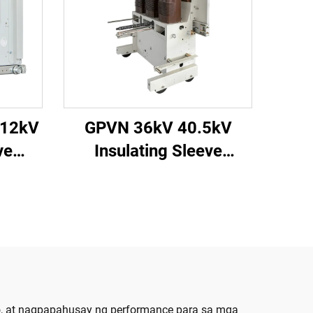
 12kV
GPVN 36kV 40.5kV
ve
Insulating Sleeve
eaker
Vacuum Circuit Breaker
bo, at nagpapahusay ng performance para sa mga