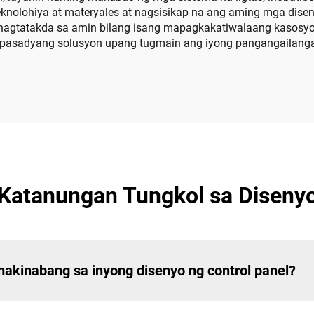
nolohiya at materyales at nagsisikap na ang aming mga disenyo 
g nagtatakda sa amin bilang isang mapagkakatiwalaang kasosyo
pasadyang solusyon upang tugmain ang iyong pangangailanga
atanungan Tungkol sa Disenyo
akinabang sa inyong disenyo ng control panel?