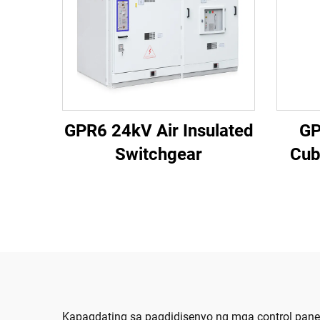
GPR6 24kV Air Insulated
GP
Switchgear
Cub
Kapagdating sa pagdidisenyo ng mga control pane