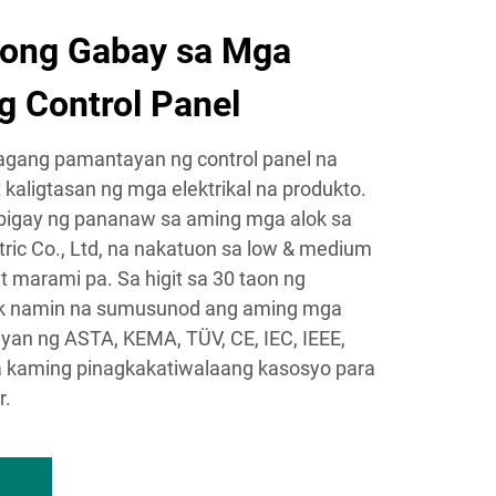
ong Gabay sa Mga
 Control Panel
gang pamantayan ng control panel na
kaligtasan ng mga elektrikal na produkto.
ibigay ng pananaw sa aming mga alok sa
ric Co., Ltd, na nakatuon sa low & medium
t marami pa. Sa higit sa 30 taon ng
yak namin na sumusunod ang aming mga
an ng ASTA, KEMA, TÜV, CE, IEC, IEEE,
 kaming pinagkakatiwalaang kasosyo para
r.