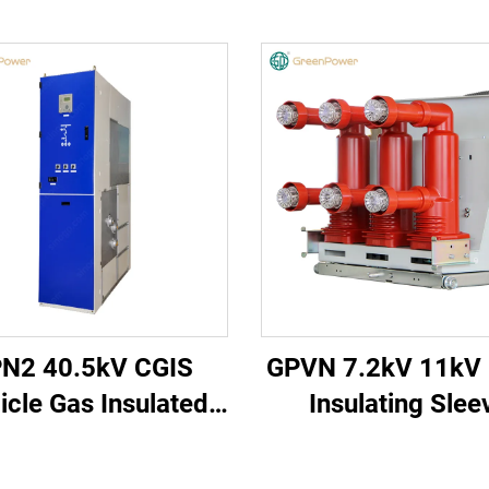
N2 40.5kV CGIS
GPVN 7.2kV 11kV
icle Gas Insulated
Insulating Slee
Switchgear
Vacuum Circuit Br