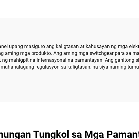
el upang masiguro ang kaligtasan at kahusayan ng mga elektr
 ng aming mga produkto. Ang aming mga switchgear para sa m
at ng mahigpit na internasyonal na pamantayan. Ang ganitong
 mahahalagang regulasyon sa kaligtasan, na siya naming tum
ungan Tungkol sa Mga Pamant