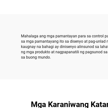
Mahalaga ang mga pamantayan para sa control pan
sa mga pamantayang ito sa disenyo at pag-unlad
kaugnay na bahagi ay dinisenyo alinsunod sa lah
ng mga produkto at nagpapanatili ng pagsunod sa
sa buong mundo.
Mga Karaniwang Katan