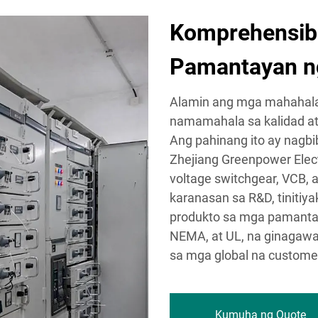
Komprehensib
Pamantayan ng
Alamin ang mga mahahala
namamahala sa kalidad at 
Ang pahinang ito ay nagb
Zhejiang Greenpower Elect
voltage switchgear, VCB, a
karanasan sa R&D, tiniti
produkto sa mga pamantay
NEMA, at UL, na ginagawa
sa mga global na custome
Kumuha ng Quote