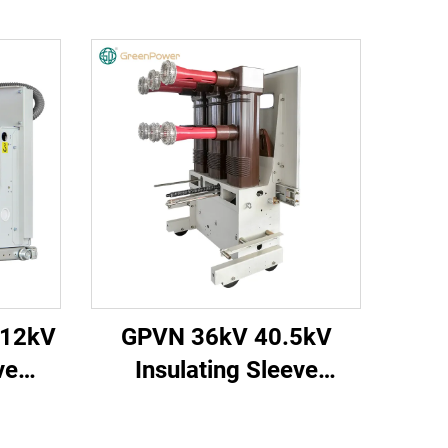
 12kV
GPVN 36kV 40.5kV
ve
Insulating Sleeve
eaker
Vacuum Circuit Breaker