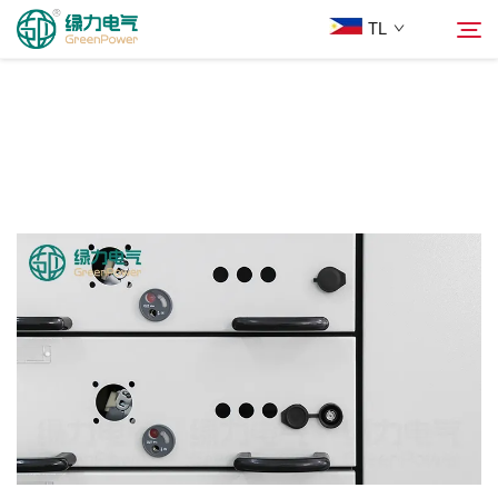
TL
Mga Produkto
Hanapin
Balita
Tungkol Sa Amin
Mga Solusyon
Ilagay
Makipag-ugnayan sa Amin