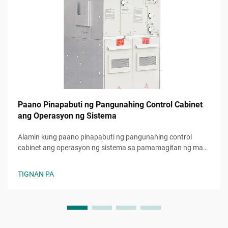
Paano Pinapabuti ng Pangunahing Control Cabinet
ang Operasyon ng Sistema
Alamin kung paano pinapabuti ng pangunahing control
cabinet ang operasyon ng sistema sa pamamagitan ng mas
mataas na kaligtasan, sentralisadong kontrol, at
nabawasang downtime. I-optimize na ang iyong industriyal
TIGNAN PA
na setup.