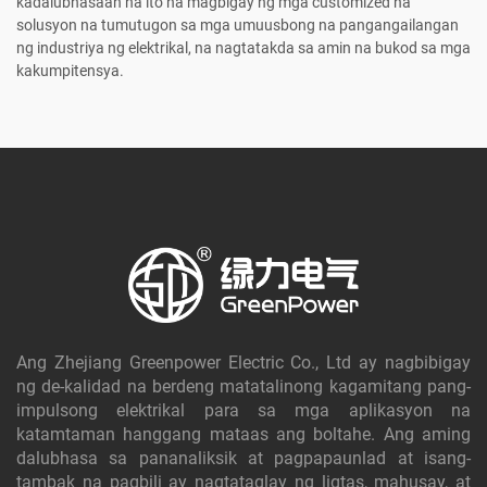
kadalubhasaan na ito na magbigay ng mga customized na
solusyon na tumutugon sa mga umuusbong na pangangailangan
ng industriya ng elektrikal, na nagtatakda sa amin na bukod sa mga
kakumpitensya.
Ang Zhejiang Greenpower Electric Co., Ltd ay nagbibigay
ng de-kalidad na berdeng matatalinong kagamitang pang-
impulsong elektrikal para sa mga aplikasyon na
katamtaman hanggang mataas ang boltahe. Ang aming
dalubhasa sa pananaliksik at pagpapaunlad at isang-
tambak na pagbili ay nagtataglay ng ligtas, mahusay, at