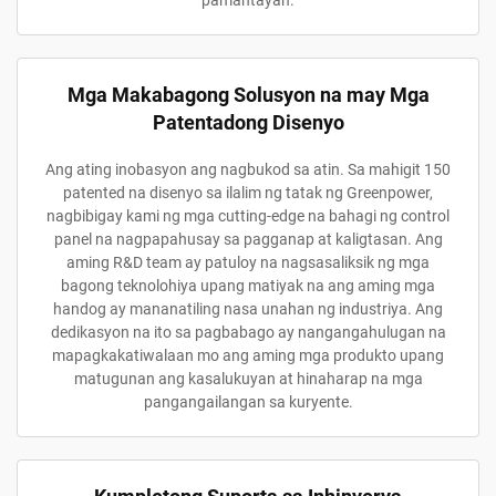
pamantayan.
Mga Makabagong Solusyon na may Mga
Patentadong Disenyo
Ang ating inobasyon ang nagbukod sa atin. Sa mahigit 150
patented na disenyo sa ilalim ng tatak ng Greenpower,
nagbibigay kami ng mga cutting-edge na bahagi ng control
panel na nagpapahusay sa pagganap at kaligtasan. Ang
aming R&D team ay patuloy na nagsasaliksik ng mga
bagong teknolohiya upang matiyak na ang aming mga
handog ay mananatiling nasa unahan ng industriya. Ang
dedikasyon na ito sa pagbabago ay nangangahulugan na
mapagkakatiwalaan mo ang aming mga produkto upang
matugunan ang kasalukuyan at hinaharap na mga
pangangailangan sa kuryente.