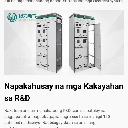
sila ng mga maaasahang bahagi sa kanilang mga electrical system.
Napakahusay na mga Kakayahan
sa R&D
Nakatuon ang aming nakatuong R&D team sa patuloy na
pagpapabuti at pagbabago, na nagreresulta sa mahigit 150
patented na disenyo. Nagbibigay-daan sa amin ang