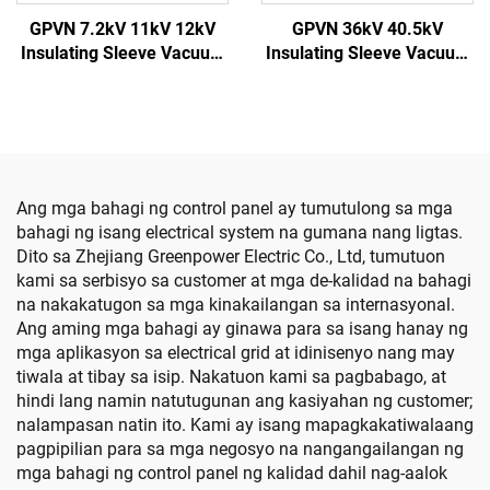
GPVN 7.2kV 11kV 12kV
GPVN 36kV 40.5kV
Insulating Sleeve Vacuum
Insulating Sleeve Vacuum
Circuit Breaker
Circuit Breaker
Ang mga bahagi ng control panel ay tumutulong sa mga
bahagi ng isang electrical system na gumana nang ligtas.
Dito sa Zhejiang Greenpower Electric Co., Ltd, tumutuon
kami sa serbisyo sa customer at mga de-kalidad na bahagi
na nakakatugon sa mga kinakailangan sa internasyonal.
Ang aming mga bahagi ay ginawa para sa isang hanay ng
mga aplikasyon sa electrical grid at idinisenyo nang may
tiwala at tibay sa isip. Nakatuon kami sa pagbabago, at
hindi lang namin natutugunan ang kasiyahan ng customer;
nalampasan natin ito. Kami ay isang mapagkakatiwalaang
pagpipilian para sa mga negosyo na nangangailangan ng
mga bahagi ng control panel ng kalidad dahil nag-aalok