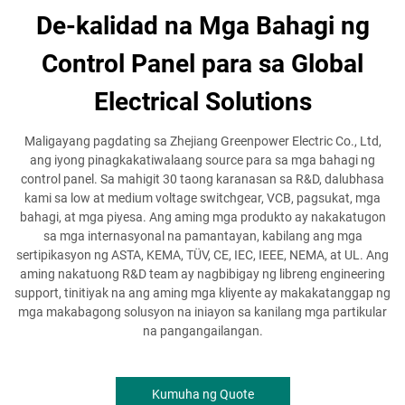
De-kalidad na Mga Bahagi ng
Control Panel para sa Global
Electrical Solutions
Maligayang pagdating sa Zhejiang Greenpower Electric Co., Ltd,
ang iyong pinagkakatiwalaang source para sa mga bahagi ng
control panel. Sa mahigit 30 taong karanasan sa R&D, dalubhasa
kami sa low at medium voltage switchgear, VCB, pagsukat, mga
bahagi, at mga piyesa. Ang aming mga produkto ay nakakatugon
sa mga internasyonal na pamantayan, kabilang ang mga
sertipikasyon ng ASTA, KEMA, TÜV, CE, IEC, IEEE, NEMA, at UL. Ang
aming nakatuong R&D team ay nagbibigay ng libreng engineering
support, tinitiyak na ang aming mga kliyente ay makakatanggap ng
mga makabagong solusyon na iniayon sa kanilang mga partikular
na pangangailangan.
Kumuha ng Quote