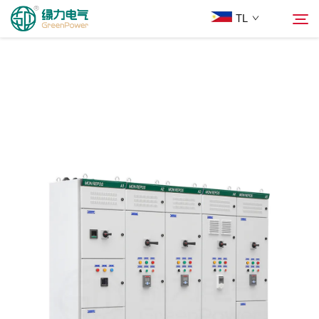
TL
Mga Produkto
Hanapin
Balita
Tungkol Sa Amin
Mga Solusyon
Ilagay
Makipag-ugnayan sa Amin