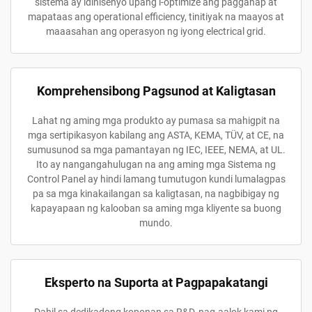
sistema ay idinisenyo upang i-optimize ang pagganap at
mapataas ang operational efficiency, tinitiyak na maayos at
maaasahan ang operasyon ng iyong electrical grid.
Komprehensibong Pagsunod at Kaligtasan
Lahat ng aming mga produkto ay pumasa sa mahigpit na
mga sertipikasyon kabilang ang ASTA, KEMA, TÜV, at CE, na
sumusunod sa mga pamantayan ng IEC, IEEE, NEMA, at UL.
Ito ay nangangahulugan na ang aming mga Sistema ng
Control Panel ay hindi lamang tumutugon kundi lumalagpas
pa sa mga kinakailangan sa kaligtasan, na nagbibigay ng
kapayapaan ng kalooban sa aming mga kliyente sa buong
mundo.
Eksperto na Suporta at Pagpapakatangi