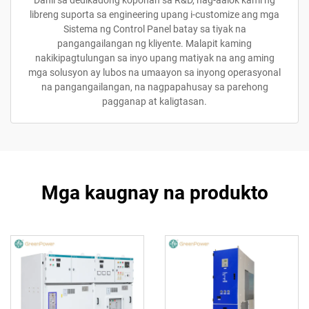
Dahil sa dedikadong koponan sa R&D, nag-aalok kami ng
libreng suporta sa engineering upang i-customize ang mga
Sistema ng Control Panel batay sa tiyak na
pangangailangan ng kliyente. Malapit kaming
nakikipagtulungan sa inyo upang matiyak na ang aming
mga solusyon ay lubos na umaayon sa inyong operasyonal
na pangangailangan, na nagpapahusay sa parehong
pagganap at kaligtasan.
Mga kaugnay na produkto