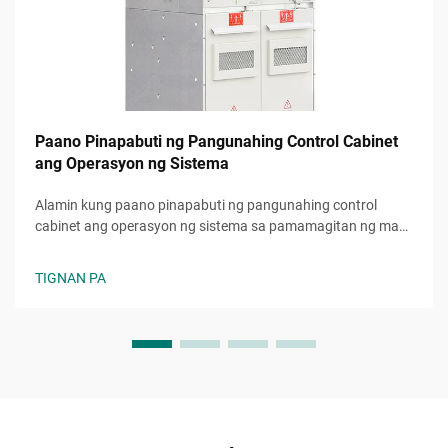
Paano Pinapabuti ng Pangunahing Control Cabinet
ang Operasyon ng Sistema
Alamin kung paano pinapabuti ng pangunahing control
cabinet ang operasyon ng sistema sa pamamagitan ng mas
mataas na kaligtasan, sentralisadong kontrol, at
nabawasang downtime. I-optimize na ang iyong industriyal
TIGNAN PA
na setup.