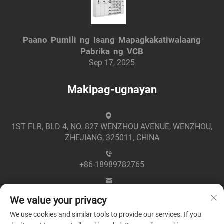
Paano Pumili ng Isang Mapagkakatiwalaang
Pabrika ng VCB
Sep 17, 2025
Makipag-ugnayan
1ST FLR, BLD 4, NO. 827 WENZHOU AVENUE, WENZHOU,
ZHEJIANG, 325011, CHINA
+86-18989782765
[email protected]
We value your privacy
We use cookies and similar tools to provide our services. If you