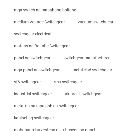
mga switch ng mababang boltahe
medium Voltage Switchgear
vacuum switchgear
switchgear electrical
mataas na Boltahe Switchgear
panel ng switchgear
switchgear manufacturer
mga panel ng switchgear
metal clad switchgear
sf6 switchgear
rmu switchgear
industrial switchgear
air break switchgear
metal na nakapaloob na switchgear
kabinet ng switchgear
mababang kuryenteng distribusyon ng panel