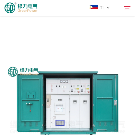
TL
Mga Produkto
Hanapin
Balita
Tungkol Sa Amin
Mga Solusyon
Ilagay
Makipag-ugnayan sa Amin