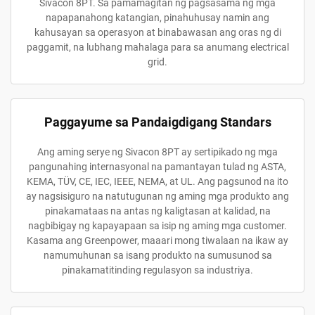
Sivacon 8PT. Sa pamamagitan ng pagsasama ng mga
napapanahong katangian, pinahuhusay namin ang
kahusayan sa operasyon at binabawasan ang oras ng di
paggamit, na lubhang mahalaga para sa anumang electrical
grid.
Paggayume sa Pandaigdigang Standars
Ang aming serye ng Sivacon 8PT ay sertipikado ng mga
pangunahing internasyonal na pamantayan tulad ng ASTA,
KEMA, TÜV, CE, IEC, IEEE, NEMA, at UL. Ang pagsunod na ito
ay nagsisiguro na natutugunan ng aming mga produkto ang
pinakamataas na antas ng kaligtasan at kalidad, na
nagbibigay ng kapayapaan sa isip ng aming mga customer.
Kasama ang Greenpower, maaari mong tiwalaan na ikaw ay
namumuhunan sa isang produkto na sumusunod sa
pinakamatitinding regulasyon sa industriya.