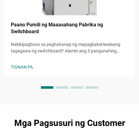
Paano Pumili ng Maaasahang Pabrika ng
Switchboard
Nakikipagbuno sa paghahanap ng mapagkakatiwalaang
tagagawa ng switchboard? Alamin ang 5 pangunahing
pamantayan upang masuri ang kaaasahan, kalidad, at
kakayahang umunlad. Kunin na ang iyong libreng checklist
TIGNAN PA
sa pagpili ngayon.
Mga Pagsusuri ng Customer