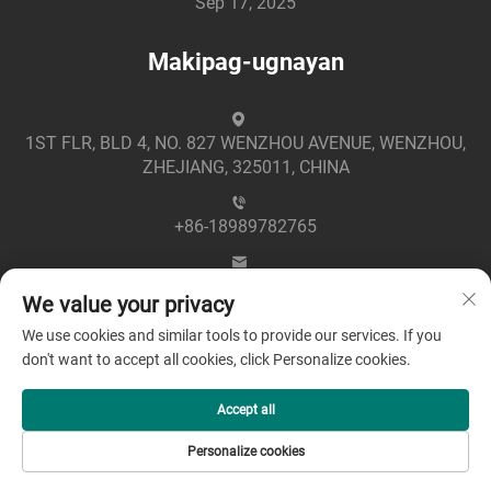
Sep 17, 2025
Makipag-ugnayan
1ST FLR, BLD 4, NO. 827 WENZHOU AVENUE, WENZHOU,
ZHEJIANG, 325011, CHINA
+86-18989782765
[email protected]
We value your privacy
We use cookies and similar tools to provide our services. If you
don't want to accept all cookies, click Personalize cookies.
Accept all
Copyright © 2025 by Zhejiang Greenpower Electric Co., Ltd
Personalize cookies
-
Patakaran sa Pagkapribado