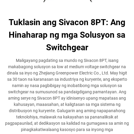
Tuklasin ang Sivacon 8PT: Ang
Hinaharap ng mga Solusyon sa
Switchgear
Maligayang pagdating sa mundo ng Sivacon 8PT, isang
makabagong solusyon sa low at medium voltage switchgear na
dinala sa inyo ng Zhejiang Greenpower Electric Co., Ltd. May higit
sa 30 taon na karanasan sa industriya ng kuryente, ang eksperto
namin ay nasa pagbibigay ng inobatibong mga solusyon sa
switchgear na sumusunod sa pandaigdigang pamantayan. Ang
aming serye ng Sivacon 8PT ay idinisenyo upang mapataas ang
kahusayan, maaasahan, at kaligtasan sa mga sistema ng
distribusyon ng kuryente. Galugarin ang aming napapanahong
teknolohiya, malawak na kakayahan sa pananaliksik at
pagpapaunlad, at dedikasyon sa kalidad na gumagawa sa amin ng
pinagkakatiwalaang kasosyo para sa inyong mga