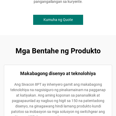
pangangailangan sa kuryente.
Kumuha ng Quote
Mga Bentahe ng Produkto
Makabagong disenyo at teknolohiya
Ang Sivacon 8PT ay inhenyero gamit ang makabagong
teknolohiya na nagsisiguro ng pinakamainam na pagganap
at katiyakan. Ang aming koponan sa pananaliksik at
pagpapaunlad ay nagbuo ng higit sa 150 na patentadong
disenyo, na ginagawang hindi lamang produkto kundi
patotoo sa inobasyon sa mga solusyon ng switchgear ang