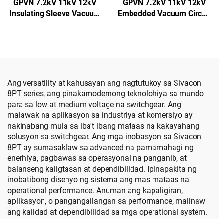
GPVN 7.2kV 11kV 12kV
GPVN 7.2kV 11kV 12kV
Insulating Sleeve Vacuum
Embedded Vacuum Circuit
Circuit Breaker
Breaker
Ang versatility at kahusayan ang nagtutukoy sa Sivacon
8PT series, ang pinakamodernong teknolohiya sa mundo
para sa low at medium voltage na switchgear. Ang
malawak na aplikasyon sa industriya at komersiyo ay
nakinabang mula sa iba't ibang mataas na kakayahang
solusyon sa switchgear. Ang mga inobasyon sa Sivacon
8PT ay sumasaklaw sa advanced na pamamahagi ng
enerhiya, pagbawas sa operasyonal na panganib, at
balanseng kaligtasan at dependibilidad. Ipinapakita ng
inobatibong disenyo ng sistema ang mas mataas na
operational performance. Anuman ang kapaligiran,
aplikasyon, o pangangailangan sa performance, malinaw
ang kalidad at dependibilidad sa mga operational system.