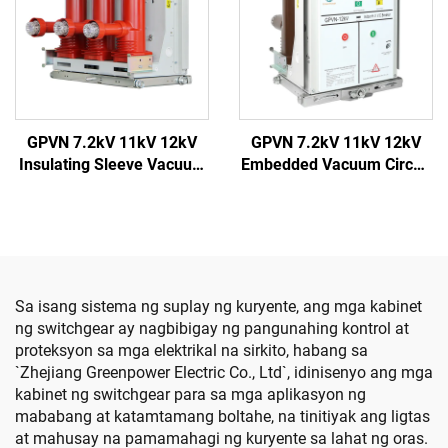
GPVN 7.2kV 11kV 12kV
GPVN 7.2kV 11kV 12kV
Insulating Sleeve Vacuum
Embedded Vacuum Circuit
Circuit Breaker
Breaker
Sa isang sistema ng suplay ng kuryente, ang mga kabinet
ng switchgear ay nagbibigay ng pangunahing kontrol at
proteksyon sa mga elektrikal na sirkito, habang sa
`Zhejiang Greenpower Electric Co., Ltd`, idinisenyo ang mga
kabinet ng switchgear para sa mga aplikasyon ng
mababang at katamtamang boltahe, na tinitiyak ang ligtas
at mahusay na pamamahagi ng kuryente sa lahat ng oras.