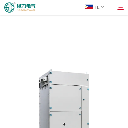
TL
Mga Produkto
Hanapin
Balita
Tungkol Sa Amin
Mga Solusyon
Ilagay
Makipag-ugnayan sa Amin