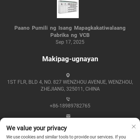
Paano Pumili ng Isang Mapagkakatiwalaang
Pabrika ng VCB
Sep 17, 2025
Makipag-ugnayan
1ST FLR, BLD 4, NO. 827 WENZHOU AVENUE, WENZHOU,
ZHEJIANG, 325011, CHINA
+86-18989782765
[email protected]
We value your privacy
We use cookies and similar tools to provide our services. If you