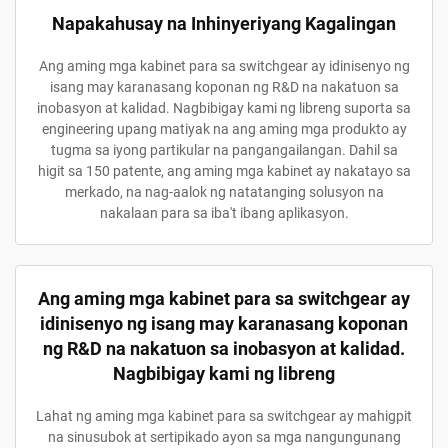
Napakahusay na Inhinyeriyang Kagalingan
Ang aming mga kabinet para sa switchgear ay idinisenyo ng
isang may karanasang koponan ng R&D na nakatuon sa
inobasyon at kalidad. Nagbibigay kami ng libreng suporta sa
engineering upang matiyak na ang aming mga produkto ay
tugma sa iyong partikular na pangangailangan. Dahil sa
higit sa 150 patente, ang aming mga kabinet ay nakatayo sa
merkado, na nag-aalok ng natatanging solusyon na
nakalaan para sa iba't ibang aplikasyon.
Ang aming mga kabinet para sa switchgear ay
idinisenyo ng isang may karanasang koponan
ng R&D na nakatuon sa inobasyon at kalidad.
Nagbibigay kami ng libreng
Lahat ng aming mga kabinet para sa switchgear ay mahigpit
na sinusubok at sertipikado ayon sa mga nangungunang