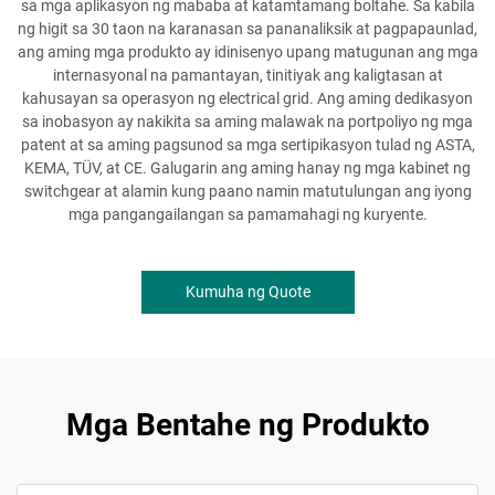
sa mga aplikasyon ng mababa at katamtamang boltahe. Sa kabila
ng higit sa 30 taon na karanasan sa pananaliksik at pagpapaunlad,
ang aming mga produkto ay idinisenyo upang matugunan ang mga
internasyonal na pamantayan, tinitiyak ang kaligtasan at
kahusayan sa operasyon ng electrical grid. Ang aming dedikasyon
sa inobasyon ay nakikita sa aming malawak na portpoliyo ng mga
patent at sa aming pagsunod sa mga sertipikasyon tulad ng ASTA,
KEMA, TÜV, at CE. Galugarin ang aming hanay ng mga kabinet ng
switchgear at alamin kung paano namin matutulungan ang iyong
mga pangangailangan sa pamamahagi ng kuryente.
Kumuha ng Quote
Mga Bentahe ng Produkto