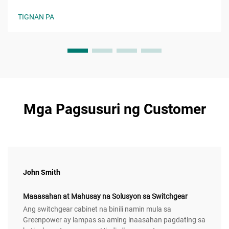
pamantayan upang masuri ang kaaasahan, kalidad, at
kakayahang umunlad. Kunin na ang iyong libreng checklist
TIGNAN PA
sa pagpili ngayon.
Mga Pagsusuri ng Customer
John Smith
Maaasahan at Mahusay na Solusyon sa Switchgear
Ang switchgear cabinet na binili namin mula sa
Greenpower ay lampas sa aming inaasahan pagdating sa