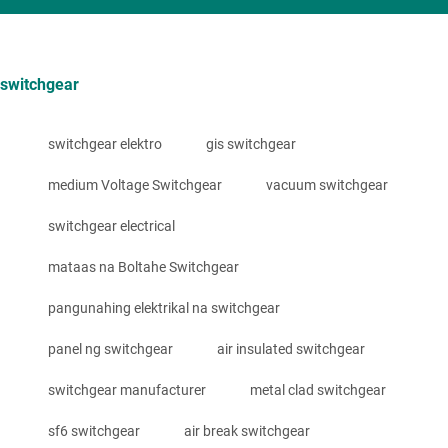
switchgear
switchgear elektro
gis switchgear
medium Voltage Switchgear
vacuum switchgear
switchgear electrical
mataas na Boltahe Switchgear
pangunahing elektrikal na switchgear
panel ng switchgear
air insulated switchgear
switchgear manufacturer
metal clad switchgear
sf6 switchgear
air break switchgear