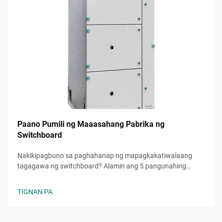
Paano Pumili ng Maaasahang Pabrika ng
Switchboard
Nakikipagbuno sa paghahanap ng mapagkakatiwalaang
tagagawa ng switchboard? Alamin ang 5 pangunahing
pamantayan upang masuri ang kaaasahan, kalidad, at
kakayahang umunlad. Kunin na ang iyong libreng checklist
TIGNAN PA
sa pagpili ngayon.