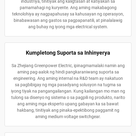
industriya, tinitiyak ang kaligtasan at katiyakan sa
pamamahagi ng kuryente. Ang aming makabagong
teknolohiya ay nagpapahusay sa kahusayan ng operasyon,
binabawasan ang gastos sa pagpapanatili, at pinalalawig
ang buhay ng iyong mga electrical system.
Kumpletong Suporta sa Inhinyerya
Sa Zhejiang Greenpower Electric, ipinagmamalaki namin ang
aming pag-aalok ng hindi pangkaraniwang suporta sa
engineering. Ang aming internal na R&D team ay nakatuon
sa pagbibigay ng mga pasadyang solusyon na tugma sa
iyong tiyak na pangangailangan. Kung kailangan mo man ng
tulong sa disenyo ng sistema o sa pagpili ng produkto, narito
ang aming mga eksperto upang gabayan ka sa bawat
hakbang, tinitiyak ang pinaka-epektibong paggamit ng
aming medium voltage switchgear.