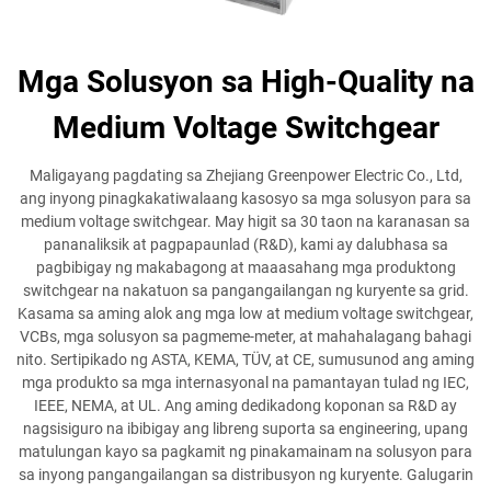
Mga Solusyon sa High-Quality na
Medium Voltage Switchgear
Maligayang pagdating sa Zhejiang Greenpower Electric Co., Ltd,
ang inyong pinagkakatiwalaang kasosyo sa mga solusyon para sa
medium voltage switchgear. May higit sa 30 taon na karanasan sa
pananaliksik at pagpapaunlad (R&D), kami ay dalubhasa sa
pagbibigay ng makabagong at maaasahang mga produktong
switchgear na nakatuon sa pangangailangan ng kuryente sa grid.
Kasama sa aming alok ang mga low at medium voltage switchgear,
VCBs, mga solusyon sa pagmeme-meter, at mahahalagang bahagi
nito. Sertipikado ng ASTA, KEMA, TÜV, at CE, sumusunod ang aming
mga produkto sa mga internasyonal na pamantayan tulad ng IEC,
IEEE, NEMA, at UL. Ang aming dedikadong koponan sa R&D ay
nagsisiguro na ibibigay ang libreng suporta sa engineering, upang
matulungan kayo sa pagkamit ng pinakamainam na solusyon para
sa inyong pangangailangan sa distribusyon ng kuryente. Galugarin