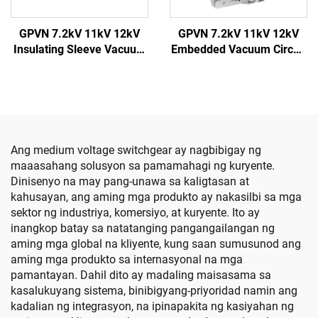
GPVN 7.2kV 11kV 12kV
GPVN 7.2kV 11kV 12kV
Insulating Sleeve Vacuum
Embedded Vacuum Circuit
Circuit Breaker
Breaker
Ang medium voltage switchgear ay nagbibigay ng
maaasahang solusyon sa pamamahagi ng kuryente.
Dinisenyo na may pang-unawa sa kaligtasan at
kahusayan, ang aming mga produkto ay nakasilbi sa mga
sektor ng industriya, komersiyo, at kuryente. Ito ay
inangkop batay sa natatanging pangangailangan ng
aming mga global na kliyente, kung saan sumusunod ang
aming mga produkto sa internasyonal na mga
pamantayan. Dahil dito ay madaling maisasama sa
kasalukuyang sistema, binibigyang-priyoridad namin ang
kadalian ng integrasyon, na ipinapakita ng kasiyahan ng