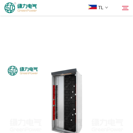
TL
Mga Produkto
Hanapin
Balita
Tungkol Sa Amin
Mga Solusyon
Ilagay
Makipag-ugnayan sa Amin