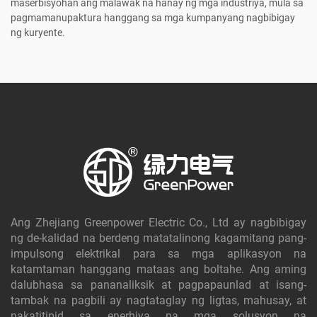
maserbisyohan ang malawak na hanay ng mga industriya, mula sa
pagmamanupaktura hanggang sa mga kumpanyang nagbibigay
ng kuryente.
Ang Zhejiang Greenpower Electric Co., Ltd ay nagbibigay
ng de-kalidad na berdeng matatalinong kagamitang pang-
impulsong elektrikal para sa mga aplikasyon na
katamtaman hanggang mataas ang boltahe. Ang aming
dalubhasa sa pananaliksik at pagpapaunlad at isang-
tambak na pagbili ay nagtataglay ng ligtas, mahusay, at
nakatitipid sa enerhiya na mga solusyon na