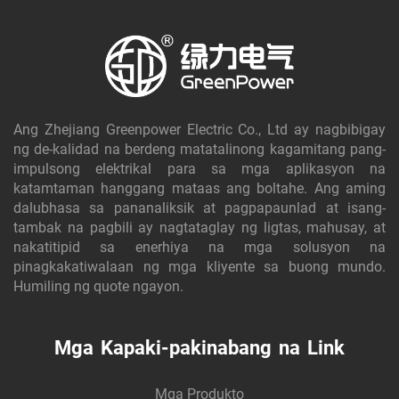
Ang Zhejiang Greenpower Electric Co., Ltd ay nagbibigay
ng de-kalidad na berdeng matatalinong kagamitang pang-
impulsong elektrikal para sa mga aplikasyon na
katamtaman hanggang mataas ang boltahe. Ang aming
dalubhasa sa pananaliksik at pagpapaunlad at isang-
tambak na pagbili ay nagtataglay ng ligtas, mahusay, at
nakatitipid sa enerhiya na mga solusyon na
pinagkakatiwalaan ng mga kliyente sa buong mundo.
Humiling ng quote ngayon.
Mga Kapaki-pakinabang na Link
Mga Produkto