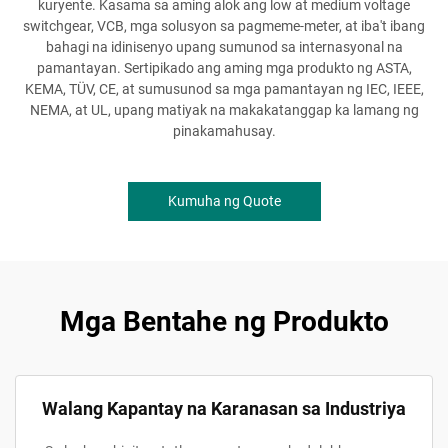
kuryente. Kasama sa aming alok ang low at medium voltage
switchgear, VCB, mga solusyon sa pagmeme-meter, at iba't ibang
bahagi na idinisenyo upang sumunod sa internasyonal na
pamantayan. Sertipikado ang aming mga produkto ng ASTA,
KEMA, TÜV, CE, at sumusunod sa mga pamantayan ng IEC, IEEE,
NEMA, at UL, upang matiyak na makakatanggap ka lamang ng
pinakamahusay.
Kumuha ng Quote
Mga Bentahe ng Produkto
Walang Kapantay na Karanasan sa Industriya