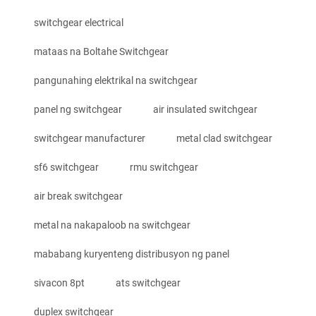
switchgear electrical
mataas na Boltahe Switchgear
pangunahing elektrikal na switchgear
panel ng switchgear
air insulated switchgear
switchgear manufacturer
metal clad switchgear
sf6 switchgear
rmu switchgear
air break switchgear
metal na nakapaloob na switchgear
mababang kuryenteng distribusyon ng panel
sivacon 8pt
ats switchgear
duplex switchgear