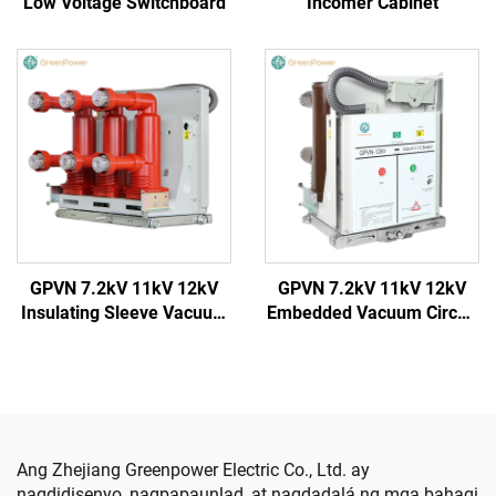
Low Voltage Switchboard
Incomer Cabinet
GPVN 7.2kV 11kV 12kV
GPVN 7.2kV 11kV 12kV
Insulating Sleeve Vacuum
Embedded Vacuum Circuit
Circuit Breaker
Breaker
Ang Zhejiang Greenpower Electric Co., Ltd. ay
nagdidisenyo, nagpapaunlad, at nagdadalá ng mga bahagi