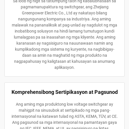
Sa loob ng higit sa tatlumpung taon ng kadalubhasaan sa
pagmamanupaktura ng switchgear, ang Zhejiang
Greenpower Electric Co., Ltd ay nakatayo bilang
nangungunang kompanya sa industriya. Ang aming
malawak na pananaliksik at pag-unlad ay nagdulot ng mga
inobatibong solusyon na hindi lamang tumutugon kundi
lumalagpas pa sa inaasahan ng mga kliyente. Ang aming
karanasan ay nagsisiguro na nauunawaan namin ang
kumplikadong mga sistema ng kuryente, na nagbibigay-
daan sa amin na maghatid ng mga produkto na
nagpapahusay ng kaligtasan at kahusayan sa anumang
aplikasyon.
Komprehensibong Sertipikasyon at Pagsunod
Ang aming mga produktong low voltage switchgear ay
mahigpit na sinusubok at sertipikado ng mga pang-
internasyonal na katawan tulad ng ASTA, KEMA, TÜV, at CE.
Ang pagsunod sa mga internasyonal na pamantayan gaya
ng IEC, IEEE, NEMA, at UL ay nagsisiguro na ligtas,