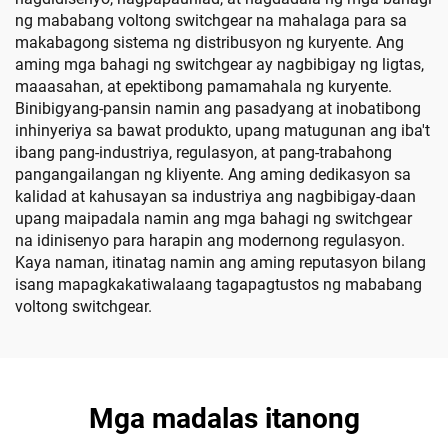
ng mababang voltong switchgear na mahalaga para sa
makabagong sistema ng distribusyon ng kuryente. Ang
aming mga bahagi ng switchgear ay nagbibigay ng ligtas,
maaasahan, at epektibong pamamahala ng kuryente.
Binibigyang-pansin namin ang pasadyang at inobatibong
inhinyeriya sa bawat produkto, upang matugunan ang iba't
ibang pang-industriya, regulasyon, at pang-trabahong
pangangailangan ng kliyente. Ang aming dedikasyon sa
kalidad at kahusayan sa industriya ang nagbibigay-daan
upang maipadala namin ang mga bahagi ng switchgear
na idinisenyo para harapin ang modernong regulasyon.
Kaya naman, itinatag namin ang aming reputasyon bilang
isang mapagkakatiwalaang tagapagtustos ng mababang
voltong switchgear.
Mga madalas itanong