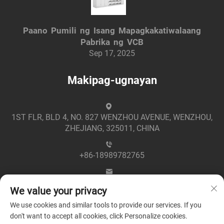
Paano Pumili ng Isang Mapagkakatiwalaang
Pabrika ng VCB
Sep 17, 2025
Makipag-ugnayan
1ST FLR, BLD 4, NO. 827 WENZHOU AVENUE, WENZHOU,
ZHEJIANG, 325011, CHINA
+86-18989782765
[email protected]
We value your privacy
We use cookies and similar tools to provide our services. If you
don't want to accept all cookies, click Personalize cookies.