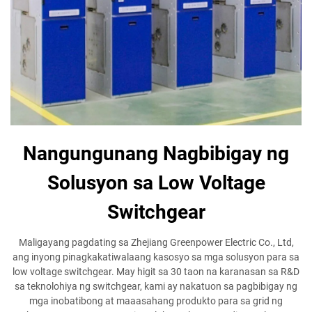
Nangungunang Nagbibigay ng
Solusyon sa Low Voltage
Switchgear
Maligayang pagdating sa Zhejiang Greenpower Electric Co., Ltd,
ang inyong pinagkakatiwalaang kasosyo sa mga solusyon para sa
low voltage switchgear. May higit sa 30 taon na karanasan sa R&D
sa teknolohiya ng switchgear, kami ay nakatuon sa pagbibigay ng
mga inobatibong at maaasahang produkto para sa grid ng