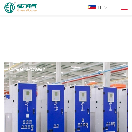
TL
Mga Produkto
Hanapin
Balita
Tungkol Sa Amin
Mga Solusyon
Ilagay
Makipag-ugnayan sa Amin