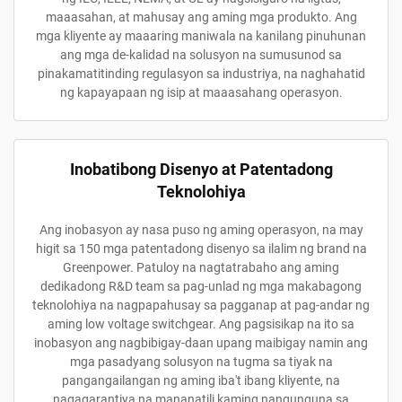
maaasahan, at mahusay ang aming mga produkto. Ang
mga kliyente ay maaaring maniwala na kanilang pinuhunan
ang mga de-kalidad na solusyon na sumusunod sa
pinakamatitinding regulasyon sa industriya, na naghahatid
ng kapayapaan ng isip at maaasahang operasyon.
Inobatibong Disenyo at Patentadong
Teknolohiya
Ang inobasyon ay nasa puso ng aming operasyon, na may
higit sa 150 mga patentadong disenyo sa ilalim ng brand na
Greenpower. Patuloy na nagtatrabaho ang aming
dedikadong R&D team sa pag-unlad ng mga makabagong
teknolohiya na nagpapahusay sa pagganap at pag-andar ng
aming low voltage switchgear. Ang pagsisikap na ito sa
inobasyon ang nagbibigay-daan upang maibigay namin ang
mga pasadyang solusyon na tugma sa tiyak na
pangangailangan ng aming iba't ibang kliyente, na
nagagarantiya na mananatili kaming nangunguna sa