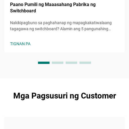
Paano Pumili ng Maaasahang Pabrika ng
Switchboard
Nakikipagbuno sa paghahanap ng mapagkakatiwalaang
tagagawa ng switchboard? Alamin ang 5 pangunahing
pamantayan upang masuri ang kaaasahan, kalidad, at
kakayahang umunlad. Kunin na ang iyong libreng checklist
TIGNAN PA
sa pagpili ngayon.
Mga Pagsusuri ng Customer