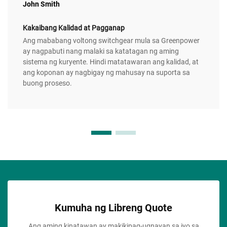
John Smith
Kakaibang Kalidad at Pagganap
Ang mababang voltong switchgear mula sa Greenpower
ay nagpabuti nang malaki sa katatagan ng aming
sistema ng kuryente. Hindi matatawaran ang kalidad, at
ang koponan ay nagbigay ng mahusay na suporta sa
buong proseso.
Kumuha ng Libreng Quote
Ang aming kinatawan ay makikipag-ugnayan sa iyo sa