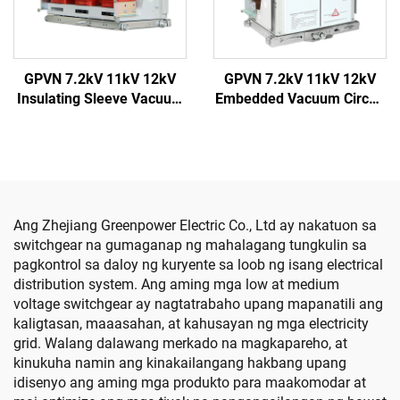
GPVN 7.2kV 11kV 12kV
GPVN 7.2kV 11kV 12kV
Insulating Sleeve Vacuum
Embedded Vacuum Circuit
Circuit Breaker
Breaker
Ang Zhejiang Greenpower Electric Co., Ltd ay nakatuon sa
switchgear na gumaganap ng mahalagang tungkulin sa
pagkontrol sa daloy ng kuryente sa loob ng isang electrical
distribution system. Ang aming mga low at medium
voltage switchgear ay nagtatrabaho upang mapanatili ang
kaligtasan, maaasahan, at kahusayan ng mga electricity
grid. Walang dalawang merkado na magkapareho, at
kinukuha namin ang kinakailangang hakbang upang
idisenyo ang aming mga produkto para maakomodar at