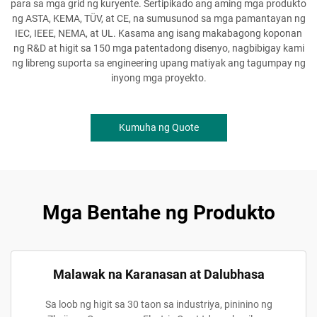
para sa mga grid ng kuryente. Sertipikado ang aming mga produkto
ng ASTA, KEMA, TÜV, at CE, na sumusunod sa mga pamantayan ng
IEC, IEEE, NEMA, at UL. Kasama ang isang makabagong koponan
ng R&D at higit sa 150 mga patentadong disenyo, nagbibigay kami
ng libreng suporta sa engineering upang matiyak ang tagumpay ng
inyong mga proyekto.
Kumuha ng Quote
Mga Bentahe ng Produkto
Malawak na Karanasan at Dalubhasa
Sa loob ng higit sa 30 taon sa industriya, pininino ng