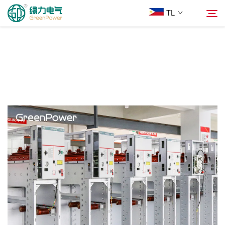
TL
Mga Produkto
Hanapin
Balita
Tungkol Sa Amin
Mga Solusyon
Ilagay
Makipag-ugnayan sa Amin