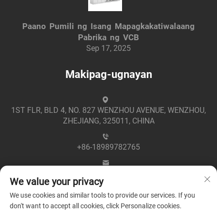
Paano Pumili ng Isang Mapagkakatiwalaang
Pabrika ng VCB
Sep 17, 2025
Makipag-ugnayan
1ST FLR, BLD 4, NO. 827 WENZHOU AVENUE, WENZHOU,
ZHEJIANG, 325011, CHINA
+86-18989782765
[email protected]
We value your privacy
We use cookies and similar tools to provide our services. If you
don't want to accept all cookies, click Personalize cookies.