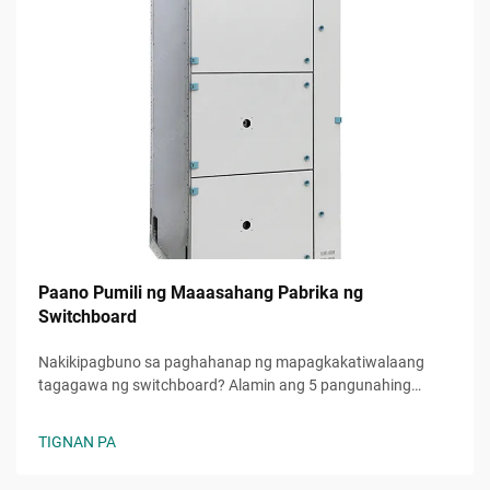
Paano Pumili ng Maaasahang Pabrika ng
Switchboard
Nakikipagbuno sa paghahanap ng mapagkakatiwalaang
tagagawa ng switchboard? Alamin ang 5 pangunahing
pamantayan upang masuri ang kaaasahan, kalidad, at
kakayahang umunlad. Kunin na ang iyong libreng checklist
TIGNAN PA
sa pagpili ngayon.