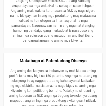
Zhejiang Greenpower Electric Co., Ltd ang kanilang
ekspertisya sa mga elektrikal na solusyon sa switchgear.
Ang aming malawak na karanasan sa R&D ay nagsisiguro
na maibibigay namin ang mga produktong may mataas na
kalidad na tumutugon sa internasyonal na mga
pamantayan. Nauunawaan namin ang mga natatanging
hamon ng pandaigdigang merkado at isinasapuso ang
aming mga solusyon upang matugunan ang iba't ibang
pangangailangan ng aming mga kliyente.
Makabago at Patentadong Disenyo
Ang aming dedikasyon sa inobasyon ay makikita sa aming
portfolio na may higit sa 150 patente. Ang mga natatanging
solusyong ito ay nagpapataas ng kahusayan at katiyakan
ng mga elektrikal na sistema, na nagbibigay sa aming mga
kliyente ng kompetitibong bentahe. Patuloy na sinusuri ng
aming koponan sa R&D ang mga bagong teknolohiya upang
mapabuti ang aming mga produktong switchgear, tinitiyak
na nasa paunang hanay sila sa industriya.