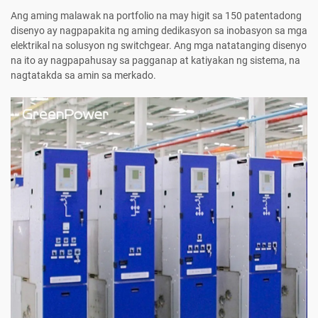
Ang aming malawak na portfolio na may higit sa 150 patentadong
disenyo ay nagpapakita ng aming dedikasyon sa inobasyon sa mga
elektrikal na solusyon ng switchgear. Ang mga natatanging disenyo
na ito ay nagpapahusay sa pagganap at katiyakan ng sistema, na
nagtatakda sa amin sa merkado.