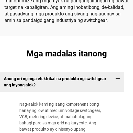
mai-optimize ang mga tiyak na pangangailangan ng bawat
target na kapaligiran. Ang aming inobatibong, de-kalidad,
at pasadyang mga produkto ang siyang nag-uugnay sa
amin sa pandaigdigang industriya ng switchgear.
Mga madalas itanong
Anong uri ng mga elektrikal na produkto ng switchgear
ang inyong alok?
Nag-aalok kami ng isang komprehensibong
hanay ng low at medium voltage switchgear,
VCB, metering device, at mahahalagang
bahagi para sa mga grid ng kuryente. Ang
bawat produkto ay dinisenyo upang