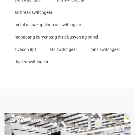
sf6 switchgear
rmu switchgear
air break switchgear
metal na nakapaloob na switchgear
mababang kuryenteng distribusyon ng panel
sivacon 8pt
ats switchgear
mns switchgear
duplex switchgear