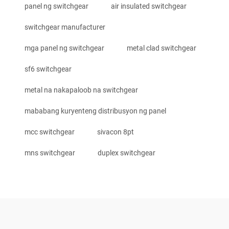
panel ng switchgear
air insulated switchgear
switchgear manufacturer
mga panel ng switchgear
metal clad switchgear
sf6 switchgear
metal na nakapaloob na switchgear
mababang kuryenteng distribusyon ng panel
mcc switchgear
sivacon 8pt
mns switchgear
duplex switchgear