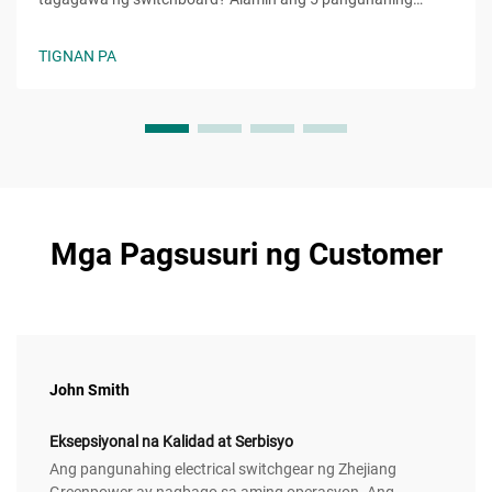
pamantayan upang masuri ang kaaasahan, kalidad, at
kakayahang umunlad. Kunin na ang iyong libreng checklist
TIGNAN PA
sa pagpili ngayon.
Mga Pagsusuri ng Customer
John Smith
Eksepsiyonal na Kalidad at Serbisyo
Ang pangunahing electrical switchgear ng Zhejiang
Greenpower ay nagbago sa aming operasyon. Ang