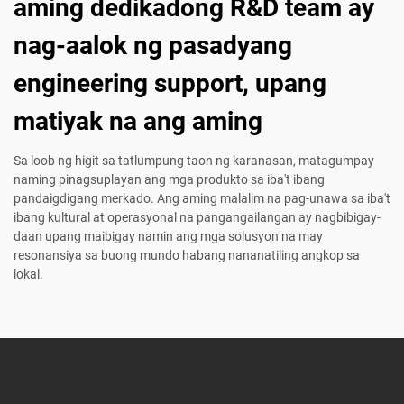
aming dedikadong R&D team ay
nag-aalok ng pasadyang
engineering support, upang
matiyak na ang aming
Sa loob ng higit sa tatlumpung taon ng karanasan, matagumpay
naming pinagsuplayan ang mga produkto sa iba't ibang
pandaigdigang merkado. Ang aming malalim na pag-unawa sa iba't
ibang kultural at operasyonal na pangangailangan ay nagbibigay-
daan upang maibigay namin ang mga solusyon na may
resonansiya sa buong mundo habang nananatiling angkop sa
lokal.