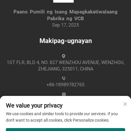
Paano Pumili ng Isang Mapagkakatiwalaang
Pabrika ng VCB
Sep 17, 2025
Makipag-ugnayan
1ST FLR, BLD 4, NO. 827 WENZHOU AVENUE, WENZHOU,
ZHEJIANG, 325011, CHINA
+86-18989782765
[email protected]
We value your privacy
We use cookies and similar tools to provide our services. If you
don't want to accept all cookies, click Personalize cookies.