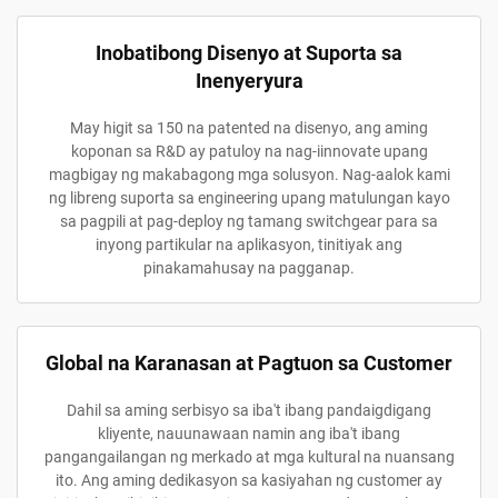
Inobatibong Disenyo at Suporta sa
Inenyeryura
May higit sa 150 na patented na disenyo, ang aming
koponan sa R&D ay patuloy na nag-iinnovate upang
magbigay ng makabagong mga solusyon. Nag-aalok kami
ng libreng suporta sa engineering upang matulungan kayo
sa pagpili at pag-deploy ng tamang switchgear para sa
inyong partikular na aplikasyon, tinitiyak ang
pinakamahusay na pagganap.
Global na Karanasan at Pagtuon sa Customer
Dahil sa aming serbisyo sa iba't ibang pandaigdigang
kliyente, nauunawaan namin ang iba't ibang
pangangailangan ng merkado at mga kultural na nuansang
ito. Ang aming dedikasyon sa kasiyahan ng customer ay