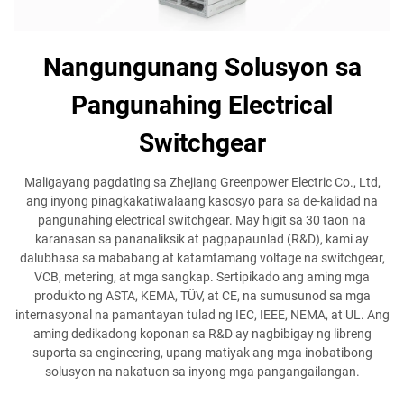
Nangungunang Solusyon sa
Pangunahing Electrical
Switchgear
Maligayang pagdating sa Zhejiang Greenpower Electric Co., Ltd,
ang inyong pinagkakatiwalaang kasosyo para sa de-kalidad na
pangunahing electrical switchgear. May higit sa 30 taon na
karanasan sa pananaliksik at pagpapaunlad (R&D), kami ay
dalubhasa sa mababang at katamtamang voltage na switchgear,
VCB, metering, at mga sangkap. Sertipikado ang aming mga
produkto ng ASTA, KEMA, TÜV, at CE, na sumusunod sa mga
internasyonal na pamantayan tulad ng IEC, IEEE, NEMA, at UL. Ang
aming dedikadong koponan sa R&D ay nagbibigay ng libreng
suporta sa engineering, upang matiyak ang mga inobatibong
solusyon na nakatuon sa inyong mga pangangailangan.