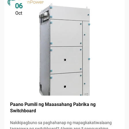
06
Oct
Paano Pumili ng Maaasahang Pabrika ng
Switchboard
Nakikipagbuno sa paghahanap ng mapagkakatiwalaang
tagagawa ng switchboard? Alamin ang 5 pangunahing