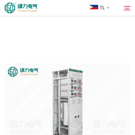
TL
Mga Produkto
Hanapin
Balita
Tungkol Sa Amin
Mga Solusyon
Ilagay
Makipag-ugnayan sa Amin