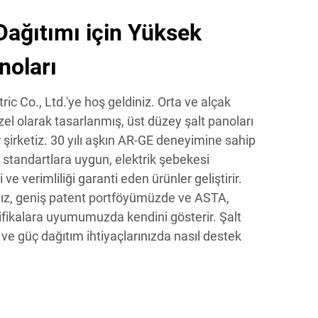
Dağıtımı için Yüksek
anoları
c Co., Ltd.'ye hoş geldiniz. Orta ve alçak
zel olarak tasarlanmış, üst düzey şalt panoları
irketiz. 30 yılı aşkın AR-GE deneyimine sahip
ı standartlara uygun, elektrik şebekesi
e verimliliği garanti eden ürünler geliştirir.
ğımız, geniş patent portföyümüzde ve ASTA,
ifikalara uyumumuzda kendini gösterir. Şalt
e güç dağıtım ihtiyaçlarınızda nasıl destek