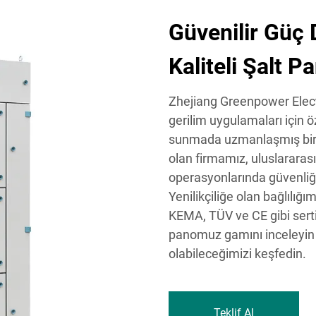
Güvenilir Güç 
Kaliteli Şalt P
Zhejiang Greenpower Electri
gerilim uygulamaları için ö
sunmada uzmanlaşmış bir ş
olan firmamız, uluslararas
operasyonlarında güvenliği v
Yenilikçiliğe olan bağlılı
KEMA, TÜV ve CE gibi sert
panomuz gamını inceleyin v
olabileceğimizi keşfedin.
Teklif Al