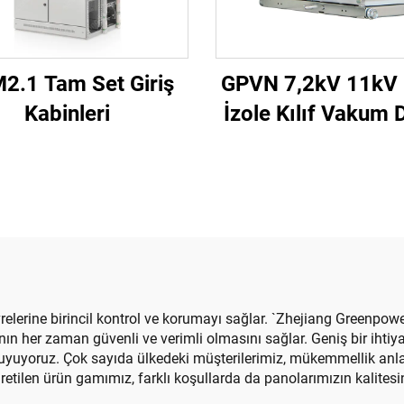
2.1 Tam Set Giriş
GPVN 7,2kV 11kV
Kabinleri
İzole Kılıf Vakum 
Kesici
vrelerine birincil kontrol ve korumayı sağlar. `Zhejiang Greenpower
ın her zaman güvenli ve verimli olmasını sağlar. Geniş bir ihtiya
rur duyuyoruz. Çok sayıda ülkedeki müşterilerimiz, mükemmellik 
etilen ürün gamımız, farklı koşullarda da panolarımızın kalitesini 