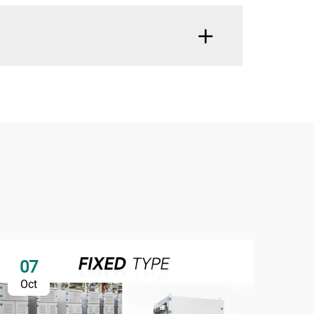
07
0
Oct
Oc