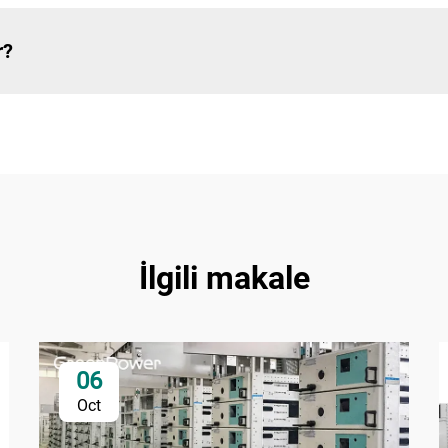
r?
İlgili makale
06
Oct