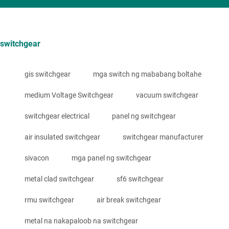
switchgear
gis switchgear
mga switch ng mababang boltahe
medium Voltage Switchgear
vacuum switchgear
switchgear electrical
panel ng switchgear
air insulated switchgear
switchgear manufacturer
sivacon
mga panel ng switchgear
metal clad switchgear
sf6 switchgear
rmu switchgear
air break switchgear
metal na nakapaloob na switchgear