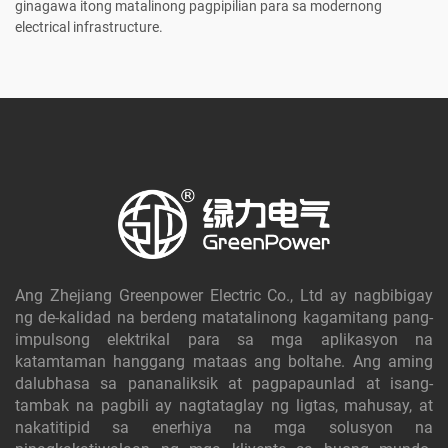
ginagawa itong matalinong pagpipilian para sa modernong
electrical infrastructure.
Ang Zhejiang Greenpower Electric Co., Ltd ay nagbibigay
ng de-kalidad na berdeng matatalinong kagamitang pang-
impulsong elektrikal para sa mga aplikasyon na
katamtaman hanggang mataas ang boltahe. Ang aming
dalubhasa sa pananaliksik at pagpapaunlad at isang-
tambak na pagbili ay nagtataglay ng ligtas, mahusay, at
nakatitipid sa enerhiya na mga solusyon na