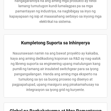
nangagarantiya na ang aming mga produkto ay hindi
lamang tumutugon kundi lumalagpas pa sa mga
pamantayan ng industriya, na nagbibigay sa inyo ng
kapayapaan ng isip at maaasahang serbisyo sa inyong mga
elektrikal na sistema.
Kumpletong Suporta sa Inhinyerya
Nauunawaan namin na ang bawat proyekto ay kakaiba,
kaya ang aming dedikadong koponan sa R&D ay nag-aalok
ng libreng suporta sa engineering upang matulungan kang
pumili ng tamang air insulated switchgear para sa iyong
pangangailangan. Handa ang aming mga eksperto na
tumulong sa iyo sa buong proseso ng disenyo at
pagpapatupad, upang masiguro ang pinakamahusay na
integrasyon sa iyong grid ng kuryente.
Global na Pagkakatugma at Mga Pamantayan