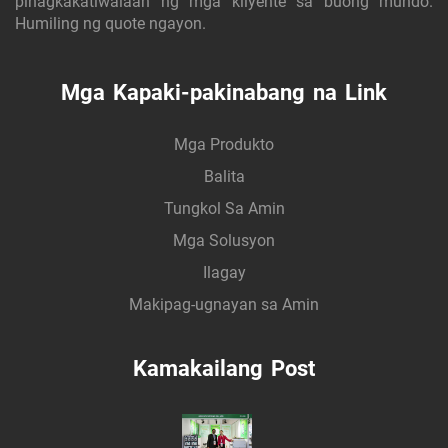
pinagkakatiwalaan ng mga kliyente sa buong mundo.
Humiling ng quote ngayon.
Mga Kapaki-pakinabang na Link
Mga Produkto
Balita
Tungkol Sa Amin
Mga Solusyon
Ilagay
Makipag-ugnayan sa Amin
Kamakailang Post