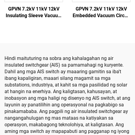
GPVN 7.2kV 11kV 12kV
GPVN 7.2kV 11kV 12kV
Insulating Sleeve Vacuum
Embedded Vacuum Circuit
Circuit Breaker
Breaker
Hindi maituturing na sobra ang kahalagahan ng air
insulated switchgear (AIS) sa pamamahagi ng kuryente.
Dahil ang mga AIS switch ay maaaring gamitin sa iba't
ibang kapaligiran, maaari silang magamit sa mga
substations, industriya, at kahit sa mga pasilidad ng solar
at hangin na enerhiya. Ang kaligtasan, kahusayan, at
inobasyon ang mga haligi ng disenyo ng AIS switch, at ang
layunin ay panatilihin ang operasyonal na pagkabigo sa
pinakamababa. Ang pagpili ng air insulated switchgear ay
nangangahulugan ng mas mataas na katiyakan sa
operasyon, makabagong teknolohiya, at kaligtasan. Ang
aming mga switch ay mapapabuti ang pagganap ng iyong