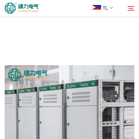
TL
Mga Produkto
Hanapin
Balita
Tungkol Sa Amin
Mga Solusyon
Ilagay
Makipag-ugnayan sa Amin