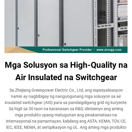
Mga Solusyon sa High-Quality na
Air Insulated na Switchgear
Sa Zhejiang Greenpower Electric Co., Ltd, ang espesyalisasyon
namin ay nagbibigay ng nangungunang mga solusyon sa air
insulated switchgear (AIS) para sa pandaigdigang grid ng kuryente.
Sa higit sa 30 taon na karanasan sa R&D, idinisenyo ang aming
mga produkto upang matugunan ang pinakamataas na
internasyonal na pamantayan, kabilang ang ASTA, KEMA, TÜV, CE,
IEC, IEEE, NEMA, at sertipikasyon ng UL. Ang aming mga produkto