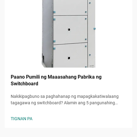
Paano Pumili ng Maaasahang Pabrika ng
Switchboard
Nakikipagbuno sa paghahanap ng mapagkakatiwalaang
tagagawa ng switchboard? Alamin ang 5 pangunahing
pamantayan upang masuri ang kaaasahan, kalidad, at
kakayahang umunlad. Kunin na ang iyong libreng checklist
TIGNAN PA
sa pagpili ngayon.