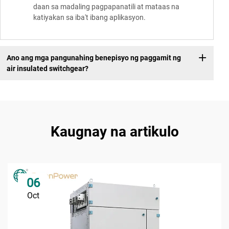
daan sa madaling pagpapanatili at mataas na
katiyakan sa iba't ibang aplikasyon.
Ano ang mga pangunahing benepisyo ng paggamit ng
air insulated switchgear?
Kaugnay na artikulo
06
Oct