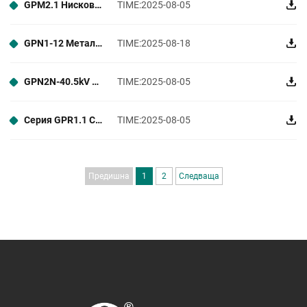
GPM2.1 Нисковолтов щит с издвижващи се секции
TIME:2025-08-05
GPN1-12 Метално облицовано разпределително устройство в затворен корпус
TIME:2025-08-18
GPN2N-40.5kV SF6-Free зелено азотно изолирано метално облицовано разпределително устройство в затворен корпус
TIME:2025-08-05
Серия GPR1.1 Със със съсухо въздушно изолирани пръстени главни единици
TIME:2025-08-05
Предишна
1
2
Следваща