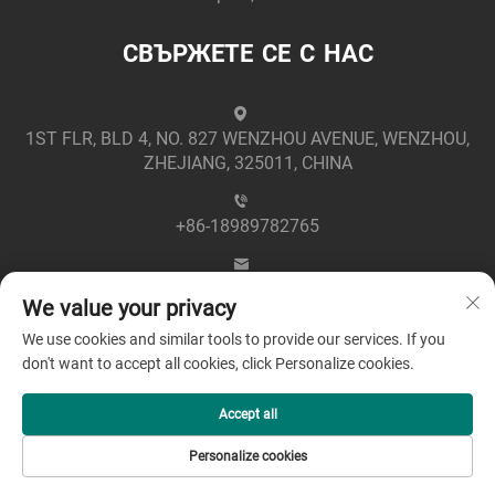
СВЪРЖЕТЕ СЕ С НАС
1ST FLR, BLD 4, NO. 827 WENZHOU AVENUE, WENZHOU,
ZHEJIANG, 325011, CHINA
+86-18989782765
[email protected]
We value your privacy
We use cookies and similar tools to provide our services. If you
don't want to accept all cookies, click Personalize cookies.
Accept all
Всички права запазени © 2025 от Zhejiang Greenpower
Personalize cookies
Electric Co., Ltd. -
Политика за поверителност