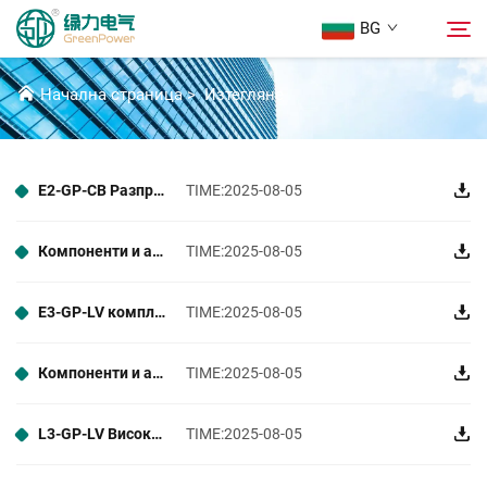
BG
ИЗТЕГЛЯНЕ
Начална страница
>
Изтегляне
Продукти
Търсене
E2-GP-СВ Разпределителни уредби и компоненти
TIME:2025-08-05
Новини
Компоненти и аксесоари за H1-GP-MV комплектно разпределително устройство
TIME:2025-08-05
За Нас
E3-GP-LV комплектно разпределително устройство и автоматични предпазители
TIME:2025-08-05
Решения
Компоненти и аксесоари за L1-GP-LV комплектно разпределително устройство
TIME:2025-08-05
Изтегляне
L3-GP-LV Високоволтови превключватели Sivacon 8PT
TIME:2025-08-05
Свържете Се с Нас