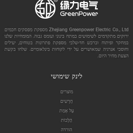
Zhejiang Greenpower Electric Co., Ltd מספקת מפסקים חכמים
ירוקים מתקדמים לשימושים במתח בינוני ועומס גבוה. המומחיות שלנו
במחקר ופיתוח וברכש חד-שלבי מספקת פתרונות בטוחים, יעילים
וחוסכי אנרגיה שמאושרים על ידי לקוחות בינלאומיים. שלחו בקשת
הצעת מחיר היום.
לינק שימושי
מוצרים
חֲדָשִים
עַל אָמַת
הֲלָכוֹת
הורדה