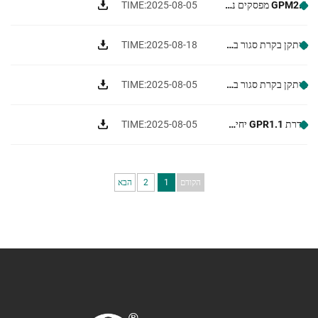
GPM2.1 מפסקים נמוך-וולט טיפוס מחלקה נשלפת
TIME:2025-08-05
מיתקן בקרת סגור במתכת GPN1-12
TIME:2025-08-18
מיתקן בקרת סגור במתכת מבודד בגז חנקן ירוק ללא SF6 GPN2N-40.5 קילו-וולט
TIME:2025-08-05
סדרת GPR1.1 יחידת חוג עם בידוד אויר יבש
TIME:2025-08-05
הקודם
1
2
הבא