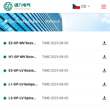
CS
STÁHNOUT
Domovská stránka
>
Stáhnout
Produkty
Hledat
E2-GP-MV Rozváděče a komponenty vn
TIME:2025-08-05
Aktuality
H1-GP-MV Rozváděčové komponenty a příslušenství
TIME:2025-08-05
Informace o nás
E3-GP-LV Rozváděče a jističe
TIME:2025-08-05
Řešení
L1-GP-LV komponenty rozváděčů a příslušenství
TIME:2025-08-05
Stáhnout
L3-GP-LV Spínač Sivacon 8PT
TIME:2025-08-05
Kontaktujte nás