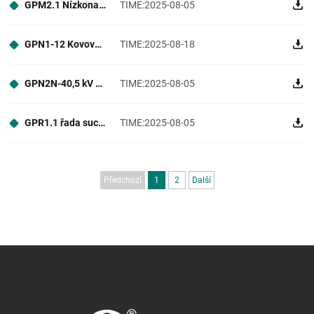
GPM2.1 Nízkonapěťové vyvazovací rozváděče
TIME:2025-08-05
GPN1-12 Kovově potažené uzavřené rozváděče
TIME:2025-08-18
GPN2N-40,5 kV SF6-Free Green Dusíkově izolované kovově uzavřené rozváděče
TIME:2025-08-05
GPR1.1 řada suchovzdušně izolovaných rozváděčových jednotek pro kroužkové sítě
TIME:2025-08-05
Předchozí
1
2
Další