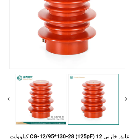
عایق خازنی CG-12/95*130-28 (125pF) 12 کیلوولت