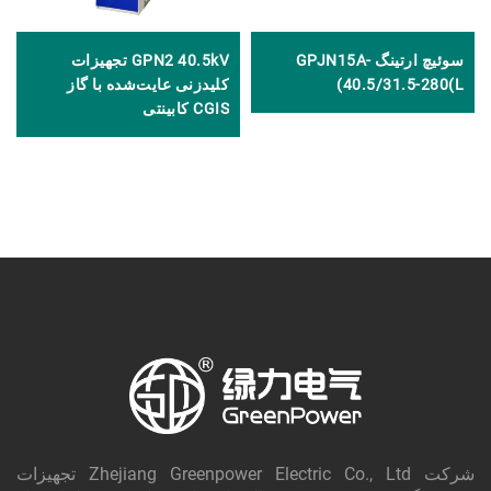
سوئیچ ارتینگ GPJN15A-
GPN2 40.5kV تجهیزات
40.5/31.5-280(L)
کلیدزنی عایت‌شده با گاز
CGIS کابینتی
شرکت Zhejiang Greenpower Electric Co., Ltd تجهیزات