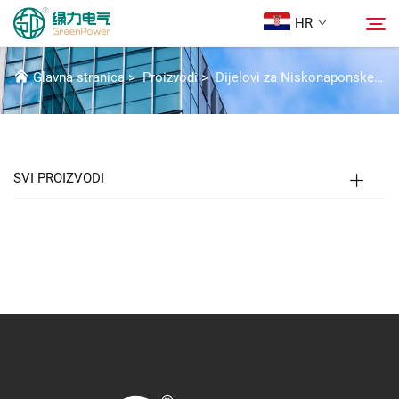
HR
KOMPONENTE ZA IZOLACIJU
Glavna stranica
>
Proizvodi
>
Dijelovi za Niskonaponske Prekidačke Uredaje
Proizvodi
Pretraživanje
Novice
SVI PROIZVODI
O nama
Rješenja
Preuzmi
Kontaktiraj nas