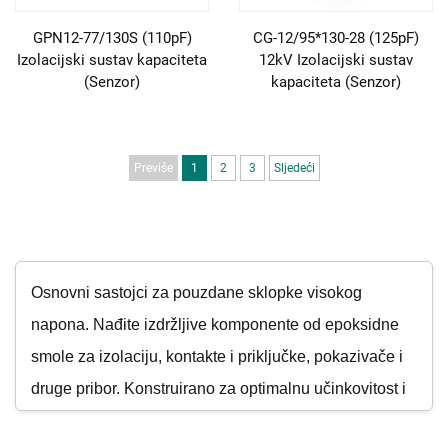
GPN12-77/130S (110pF)
CG-12/95*130-28 (125pF)
Izolacijski sustav kapaciteta
12kV Izolacijski sustav
(Senzor)
kapaciteta (Senzor)
Previše
1
2
3
Sljedeći
Osnovni sastojci za pouzdane sklopke visokog
napona. Nađite izdržljive komponente od epoksidne
smole za izolaciju, kontakte i priključke, pokazivače i
druge pribor. Konstruirano za optimalnu učinkovitost i
dug vijek trajanja, osiguravajući sigurnost i