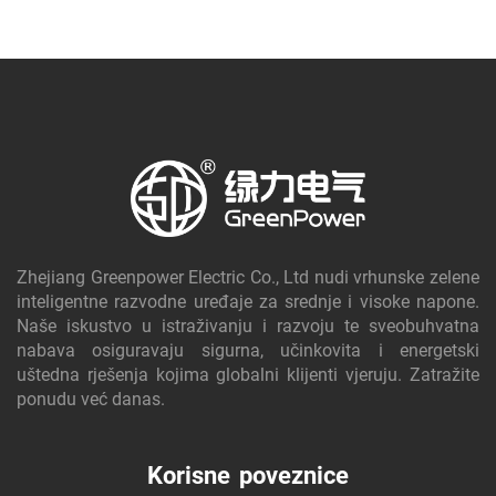
učinkovitost vaše električne infrastrukture.
Zhejiang Greenpower Electric Co., Ltd nudi vrhunske zelene
inteligentne razvodne uređaje za srednje i visoke napone.
Naše iskustvo u istraživanju i razvoju te sveobuhvatna
nabava osiguravaju sigurna, učinkovita i energetski
uštedna rješenja kojima globalni klijenti vjeruju. Zatražite
ponudu već danas.
Korisne poveznice