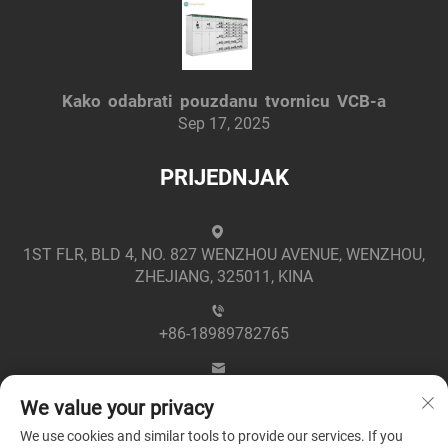
Kako odabrati pouzdanu tvornicu VCB-a
Sep 17, 2025
PRIJEDNJAK
1ST FLR, BLD 4, NO. 827 WENZHOU AVENUE, WENZHOU,
ZHEJIANG, 325011, KINA
+86-18989782765
[email protected]
We value your privacy
We use cookies and similar tools to provide our services. If you