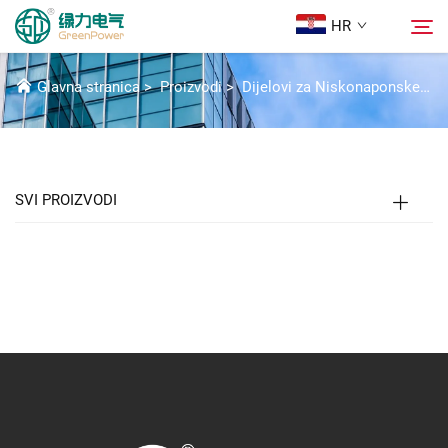
HR
SIVACON 8PT PRIBOR
Glavna stranica
>
Proizvodi
>
Dijelovi za Niskonaponske Prekidačke Uredaje
Proizvodi
Pretraživanje
Novice
SVI PROIZVODI
O nama
Rješenja
Preuzmi
Kontaktiraj nas