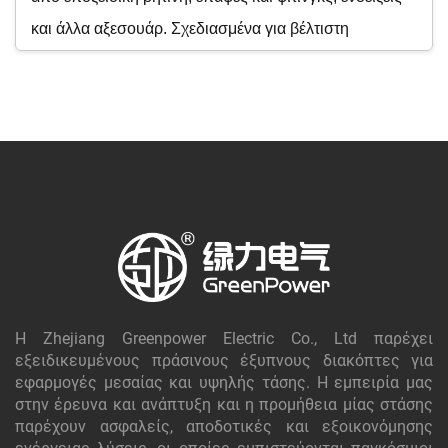
και άλλα αξεσουάρ. Σχεδιασμένα για βέλτιστη
απόδοση και διάρκεια ζωής, εξασφαλίζοντας την
ασφάλεια και την αποτελεσματικότητα της ηλεκτρικής
υποδομής σας.
Η Zhejiang Greenpower Electric Co., Ltd παρέχει
εξειδικευμένους πράσινους έξυπνους διακόπτες για
εφαρμογές μεσαίας και υψηλής τάσης. Η εμπειρία μας
στην έρευνα και ανάπτυξη και η προμήθεια μίας στάσης
παρέχουν ασφαλείς, αποδοτικές και εξοικονόμησης