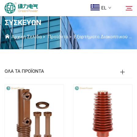
EL
ΕΞΑΡΤΉΜΑΤΑ Υ.Τ. ΔΙΑΚΟΠΤΙΚΏΝ
ΣΥΣΚΕΥΏΝ
Προϊόντα
Αρχική Σελίδα
>
Προϊόντα
>
Εξαρτήματα Διακοπτικού Εξοπλισμού Υ.Τ.
Αναζήτηση
Ειδήσεις
ΟΛΑ ΤΑ ΠΡΟΪΟΝΤΑ
Ποιοι Είμαστε
Λύσεις
Λήψη
Epi Koinonia