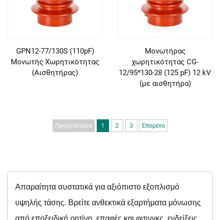
GPN12-77/130S (110pF)
Μονωτήρας
Μονωτής Χωρητικότητας
χωρητικότητας CG-
(Αισθητήρας)
12/95*130-28 (125 pF) 12 kV
(με αισθητήρα)
Προηγούμενο
1
2
3
Επόμενο
Απαραίτητα συστατικά για αξιόπιστο εξοπλισμό
υψηλής τάσης. Βρείτε ανθεκτικά εξαρτήματα μόνωσης
από εποξειδική ρητίνη, επαφές και φιτινγκς, ενδείξεις