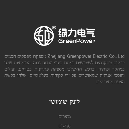
Zhejiang Greenpower Electric Co., Ltd מספקת מפסקים חכמים
ירוקים מתקדמים לשימושים במתח בינוני ועומס גבוה. המומחיות שלנו
במחקר ופיתוח וברכש חד-שלבי מספקת פתרונות בטוחים, יעילים
וחוסכי אנרגיה שמאושרים על ידי לקוחות בינלאומיים. שלחו בקשת
הצעת מחיר היום.
לינק שימושי
מוצרים
חֲדָשִים