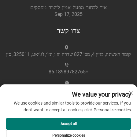
איך לבחור מפעל אמין לייצור מפסקים
Sep 17, 2025
צרו קשר
קומה ראשונה, בניין 4, מס' 827 שדרה ונז'ו, ונז'ו, ז'ג'יאנג, 325011, סין
+86-18989782765
[email protected]
We value your privacy
We use cookies and similar tools to provide our services. If you
don't want to accept all cookies, click Personalize cookies.
Accept all
כל הזכויות שמורות © 2025 על ידי Zhejiang Greenpower Electric
Personalize cookies