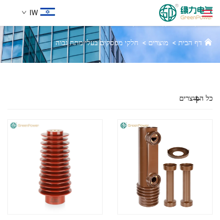
IW
חלקי מיתקן מפסקים לזרם גבוה
דף הבית
>
מוצרים
>
חלקי מפסקים בעלי מתח גבוה
מוצרים
חיפוש
חֲדָשִים
כל המוצרים
עַל אָמַת
הֲלָכוֹת
הורדה
לְהִתְחַבֵּר אֵלֵינוּ