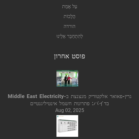
עַל אָמַת
הֲלָכוֹת
הורדה
לְהִתְחַבֵּר אֵלֵינוּ
פוסט אחרון
גרין-פאואר אלקטוריק מנצנצת ב-Middle East Electricity
בדバイ: פתרונות חשמל אינטיליגנטיים
Aug 02, 2025