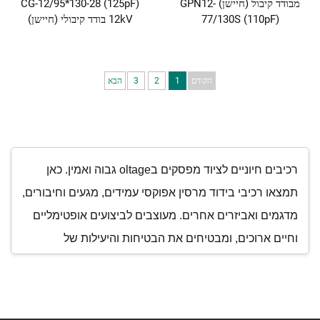
מבודד קיבול (חיישן) GPN12-
CG-12/95*130-28 (125pF)
77/130S (110pF)
12kV בודד קיבולי (חיישן)
הקודם
1
2
3
הבא
רכיבים חיוניים לציוד מפסקים בoltage גבוה ואמין. כאן
תמצאו רכיבי בידוד מרסין אפוקסי עמידים, מגעים וחיבורים,
מדגמים ואביזרים אחרים. מעוצבים לביצועים אופטימליים
וחיים ארוכים, ומבטיחים את הבטיחות והיעילות של
התשתית החשמלית שלך.