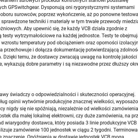
wowaniem surowych procedur kontrolnych stanowi podstawę
ch GPSwitchgear. Dysponują oni rygorystycznymi systemami
 doboru surowców, poprzez wykończenie, aż po ponowne testow
sprawdzone techniki i materiały w tym trwałe przewody miedzi
niowych. Aby upewnić się, że każdy VCB działa zgodnie z
testy wytrzymałościowe na każdej jednostce. Testy te obejmuj
, wzrostu temperatury pod obciążeniem oraz oporności izolacyjn
ca przechowuje i dołącza dokumentację potwierdzającą zdolnoś
. Dzięki temu, że dostawcy zwracają uwagę na kontrolę jakości
nie, wykazują dobre parametry i są niezawodne przez dłuższy okr
awy świadczy o odpowiedzialności i skuteczności operacyjnej.
ug opinii wytwórnie produkcyjne znacznej wielkości, wyposaż
cy nigdy się nie spóźniają, niezależnie od wielkości zamówieni
ostek dla małej lokalnej elektrowni, czy duże zamówienia, na pr
ład wiarygodny dostawca, który posiada 3 linie produkcyjne VCB 
alizuje zamówienie 100 jednostek w ciągu 2 tygodni. Terminowa
e znaczenie. Opóźnienia w dostawie jednostek VCB mogą