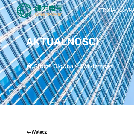
STRONA GŁÓWN
AKTUALNOŚCI
Strona Główna
>
Wiadomości
Wstecz