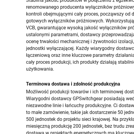
Stabilna jakość produktów w połączeniu z egzek
renomowanego producenta wyłączników próżniowy
kontroli obejmującymi cały proces, począwszy od
gotowych wyłączników próżniowych. Wykorzystują 
VCB, gwarantujące wysoką jakość wyłączników próż
ustalonymi parametrami, dostawcy przeprowadzają 
ocenę trwałości mechanicznej i żywotności izolacji
jednostki wyłączającej. Każdy wiarygodny dostaw
łączeniową oraz inne kluczowe parametry działania
cały proces produkcji, ich produkty działają stabil
użytkowania.
Terminowa dostawa i zdolność produkcyjna
Możliwość produkcji towarów i ich terminowej dost
Wiarygodni dostawcy GPSwitchgear posiadają wedł
niezawodne linie i łańcuchy produkcyjne. Ci dostaw
to małe zamówienie, takie jak dostarczenie 50 jedn
500 jednostek do projektu sieci krajowej. Na przyk
miesięczną produkcję 200 jednostek, bez trudu zre
dostawa w projektach energetycznych ma kluczow