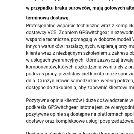
w przypadku braku surowców, mają gotowych alte
terminową dostawę.
Profesjonalne wsparcie techniczne wraz z komple
dostawcy VCB. Zdaniem GPSwitchgear, niezawodni 
wsparcie techniczne, pomagają w doborze modeli 
innych warunków instalacyjnych, wspierają przy m
klienta wraz z niezbędnym szkoleniem z zakresu ob
w usługach gwarancyjnych, które zazwyczaj trwają
komponentów, których uszkodzenia wyniknęły z pr
podczas pracy, przedstawiciel klienta może spodzi
dnia. Ci inżynierowie samodzielnie, według potrzeb,
dostępne do zakupienia, aby zapewnić klientowi mi
Pozytywne opinie klientów i duże doświadczenie w 
podkreśla GPSwitchgear, istotne jest, że wiarygodn
pozytywne opinie są dostępne na platformach społ
dostawy oraz kompleksowe usługi posprzedażowe
Posiadają również doświadczenie i kompetencje w re