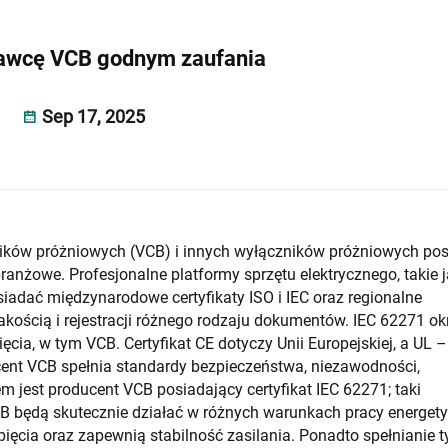
tawcę VCB godnym zaufania
Sep 17, 2025
ików próżniowych (VCB) i innych wyłączników próżniowych pos
nżowe. Profesjonalne platformy sprzętu elektrycznego, takie 
iadać międzynarodowe certyfikaty ISO i IEC oraz regionalne
jakością i rejestracji różnego rodzaju dokumentów. IEC 62271 ok
cia, w tym VCB. Certyfikat CE dotyczy Unii Europejskiej, a UL –
ent VCB spełnia standardy bezpieczeństwa, niezawodności,
m jest producent VCB posiadający certyfikat IEC 62271; taki
CB będą skutecznie działać w różnych warunkach pracy energety
cia oraz zapewnią stabilność zasilania. Ponadto spełnianie t