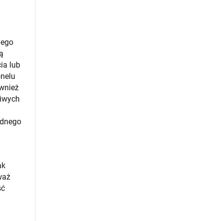
nego
ą
ia lub
onelu
ównież
liwych
ednego
ak
waż
ść