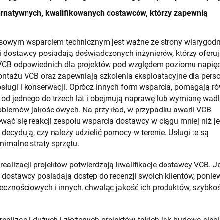
rnatywnych, kwalifikowanych dostawców, którzy zapewnią
ksowym wsparciem technicznym jest ważne ze strony wiarygod
dostawcy posiadają doświadczonych inżynierów, którzy oferuj
VCB odpowiednich dla projektów pod względem poziomu napięc
ontażu VCB oraz zapewniają szkolenia eksploatacyjne dla pers
sługi i konserwacji. Oprócz innych form wsparcia, pomagają r
 od jednego do trzech lat i obejmują naprawę lub wymianę wad
oblemów jakościowych. Na przykład, w przypadku awarii VCB
ewać się reakcji zespołu wsparcia dostawcy w ciągu mniej niż j
 decydują, czy należy udzielić pomocy w terenie. Usługi te są
nimalne straty sprzętu.
realizacji projektów potwierdzają kwalifikacje dostawcy VCB. J
i dostawcy posiadają dostęp do recenzji swoich klientów, ponie
ecznościowych i innych, chwaląc jakość ich produktów, szybko
.
alizacji dużych i złożonych projektów, takich jak budowa sieci