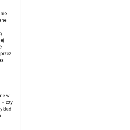
anie
ane
ą
ej
ć
 przez
es
one w
a – czy
zykład
i