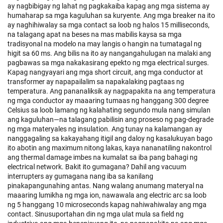
ay nagbibigay ng lahat ng pagkakaiba kapag ang mga sistema ay
humaharap sa mga kaguluhan sa kuryente. Ang mga breaker na ito
ay naghihiwalay sa mga contact sa loob ng halos 15 milliseconds,
na talagang apat na beses na mas mabilis kaysa sa mga
tradisyonal na modelo na may langis o hangin na tumatagal ng
higit sa 60 ms. Ang bilis na ito ay nangangahulugan na malaki ang
pagbawas sa mga nakakasirang epekto ng mga electrical surges.
Kapag nangyayari ang mga short circuit, ang mga conductor at
transformer ay napapailalim sa napakalaking pagtaas ng
temperatura. Ang pananaliksik ay nagpapakita na ang temperatura
ng mga conductor ay maaaring tumaas ng hanggang 300 degree
Celsius sa loob lamang ng kalahating segundo mula nang simulan
ang kaguluhan—na talagang pabilisin ang proseso ng pag-degrade
ng mga materyales ng insulation. Ang tunay na kalamangan ay
nanggagaling sa kakayahang itigil ang daloy ng kasalukuyan bago
ito abotin ang maximum nitong lakas, kaya nananatiling nakontrol
ang thermal damage imbes na kumalat sa iba pang bahagi ng
electrical network. Bakit ito gumagana? Dahil ang vacuum
interrupters ay gumagana nang iba sa kanilang
pinakapangunahing antas. Nang walang anumang materyal na
maaaring lumikha ng mga ion, nawawala ang electric arc sa loob
ng 5 hanggang 10 microseconds kapag nahiwahiwalay ang mga
contact. Sinusuportahan din ng mga ulat mula sa field ng