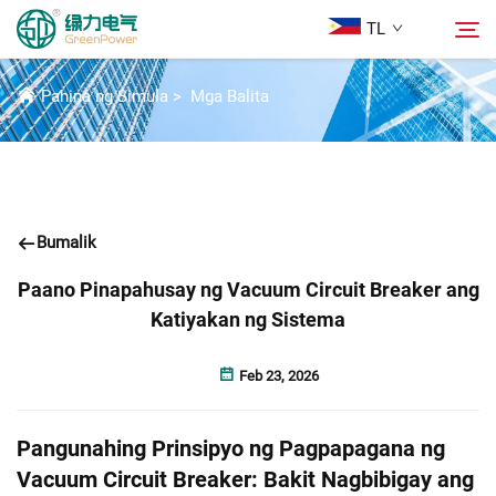
TL
BALITA
Pahina ng Simula
>
Mga Balita
Mga Produkto
Hanapin
Mga Balita
Bumalik
Tungkol Sa Amin
Paano Pinapahusay ng Vacuum Circuit Breaker ang
Katiyakan ng Sistema
Mga Solusyon
Feb 23, 2026
Ilagay
Pangunahing Prinsipyo ng Pagpapagana ng
Makipag-ugnayan sa Amin
Vacuum Circuit Breaker: Bakit Nagbibigay ang