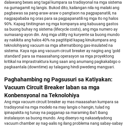
dalawang beses ang tagal kumpara sa tradisyonal na mga sistema
na gumagamit ng langis. Bukod dito, kailangan nila ng malaki ang
pagbawas sa pang-araw-araw o pangtaon na pagpapanatili, na
nagpapababa ng oras para sa pagpapanatili ng mga ito ng halos
90%. Kapag tinitingnan ng mga kompanya ang kabuuang gastos
sa buong buhay ng sistema (lifecycle costs), ang mga numero ay
sumasang-ayon din. Ang mga utility ng kuryente sa buong mundo
ay nakikita ang halos 40% na pagtitipid kapag kinukumpara ang
teknolohiyang vacuum sa mga alternatibong gas-insulated na
sistema. Kaya nga ang vacuum circuit breaker ay naging ang 'gold
standard' para sa maaasahang operasyon sa mga proyektong
kritikal na imprastraktura kung saan ang anumang pagkakabigo o
pagkaantala (downtime) ay talagang hindi pwedeng mangyari.
Paghahambing ng Pagsusuri sa Katiyakan:
Vacuum Circuit Breaker laban sa mga
Konbensyonal na Teknolohiya
Ang mga vacuum circuit breaker ay mas maaasahan kumpara sa
tradisyonal na mga modelo na may langis o hangin, tulad ng
ipinapakita ng tunay na pagganap sa maraming iba't ibang
instalasyon sa buong mundo. Ang disenyo ng nakaselyadong
vacuum chamber ay nag-aalis ng ilang problema nang sabay-sabay