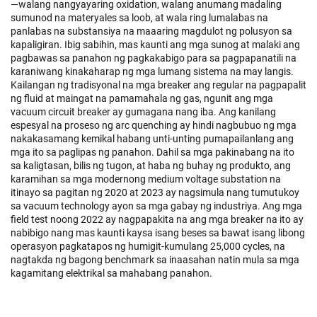
—walang nangyayaring oxidation, walang anumang madaling
sumunod na materyales sa loob, at wala ring lumalabas na
panlabas na substansiya na maaaring magdulot ng polusyon sa
kapaligiran. Ibig sabihin, mas kaunti ang mga sunog at malaki ang
pagbawas sa panahon ng pagkakabigo para sa pagpapanatili na
karaniwang kinakaharap ng mga lumang sistema na may langis.
Kailangan ng tradisyonal na mga breaker ang regular na pagpapalit
ng fluid at maingat na pamamahala ng gas, ngunit ang mga
vacuum circuit breaker ay gumagana nang iba. Ang kanilang
espesyal na proseso ng arc quenching ay hindi nagbubuo ng mga
nakakasamang kemikal habang unti-unting pumapailanlang ang
mga ito sa paglipas ng panahon. Dahil sa mga pakinabang na ito
sa kaligtasan, bilis ng tugon, at haba ng buhay ng produkto, ang
karamihan sa mga modernong medium voltage substation na
itinayo sa pagitan ng 2020 at 2023 ay nagsimula nang tumutukoy
sa vacuum technology ayon sa mga gabay ng industriya. Ang mga
field test noong 2022 ay nagpapakita na ang mga breaker na ito ay
nabibigo nang mas kaunti kaysa isang beses sa bawat isang libong
operasyon pagkatapos ng humigit-kumulang 25,000 cycles, na
nagtakda ng bagong benchmark sa inaasahan natin mula sa mga
kagamitang elektrikal sa mahabang panahon.