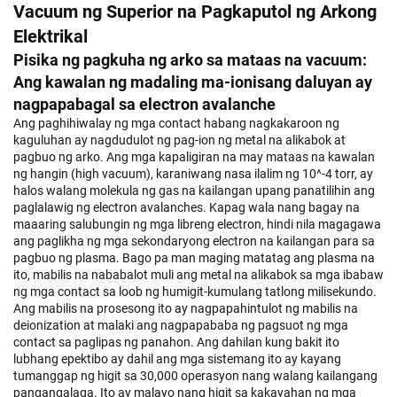
Vacuum ng Superior na Pagkaputol ng Arkong
Elektrikal
Pisika ng pagkuha ng arko sa mataas na vacuum:
Ang kawalan ng madaling ma-ionisang daluyan ay
nagpapabagal sa electron avalanche
Ang paghihiwalay ng mga contact habang nagkakaroon ng
kaguluhan ay nagdudulot ng pag-ion ng metal na alikabok at
pagbuo ng arko. Ang mga kapaligiran na may mataas na kawalan
ng hangin (high vacuum), karaniwang nasa ilalim ng 10^-4 torr, ay
halos walang molekula ng gas na kailangan upang panatilihin ang
paglalawig ng electron avalanches. Kapag wala nang bagay na
maaaring salubungin ng mga libreng electron, hindi nila magagawa
ang paglikha ng mga sekondaryong electron na kailangan para sa
pagbuo ng plasma. Bago pa man maging matatag ang plasma na
ito, mabilis na nababalot muli ang metal na alikabok sa mga ibabaw
ng mga contact sa loob ng humigit-kumulang tatlong milisekundo.
Ang mabilis na prosesong ito ay nagpapahintulot ng mabilis na
deionization at malaki ang nagpapababa ng pagsuot ng mga
contact sa paglipas ng panahon. Ang dahilan kung bakit ito
lubhang epektibo ay dahil ang mga sistemang ito ay kayang
tumanggap ng higit sa 30,000 operasyon nang walang kailangang
pangangalaga. Ito ay malayo nang higit sa kakayahan ng mga