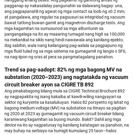
hanggang limang beses. Ang pagkamit ng ganitong antas ng
pagganap ay nakasalalay pangunahin sa dalawang bagay: una,
ang pagpapanatili ng agwat ng mga contact sa loob ng ±0.2 mm;
at pangalawa, ang regular na pagsusuri sa integridad ng vacuum
bawat tatlong buwan gamit ang magnetron discharge tests. Ang
mga kagamitan na sumusunod sa mga alituntunin sa
pangangalaga na ito ay maaaring tumagal nang higit sa 100,000
na mekanikal na siklo nang hindi nawawala ang kanilang epekto.
Ibig sabihin, wala nang kailangang pag-aalala sa pagpapuno ng
mga fluid tulad ng sa mga sistema na gumagamit ng langis o SF6,
na nag-iipon ng oras at pera sa pangmatagalang panahon.
Trend sa pag-aadopt: 82% ng mga bagong MV na
substation (2020–2023) ang nagtatakda ng vacuum
circuit breaker ayon sa CIGRE TB 892
Ang pinakabagong bilang mula sa CIGRE Technical Brochure 892
ay nagpapakita ng isang kakaiba at kawili-wiling nangyayari sa
sektor ng kuryente sa kasalukuyan. Halos 82 porsyento ng lahat ng
bagong medium voltage (MV) na substation na itinayo sa pagitan
ng 2020 at 2023 ay gumagamit ng vacuum circuit breaker bilang
karaniwang kagamitan sa buong mundo. Bakit? Dahil ang mga
device na ito ay nagpatunay ng kanilang katatagan sa panahon, na
may buhay na serbisyo na humigit-kumulang 25 taon—halos