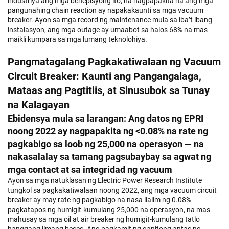
industriya ang mga benepisyong ito, na nagpapakita na ang mga
pangunahing chain reaction ay napakakaunti sa mga vacuum
breaker. Ayon sa mga record ng maintenance mula sa iba’t ibang
instalasyon, ang mga outage ay umaabot sa halos 68% na mas
maikli kumpara sa mga lumang teknolohiya.
Pangmatagalang Pagkakatiwalaan ng Vacuum
Circuit Breaker: Kaunti ang Pangangalaga,
Mataas ang Pagtitiis, at Sinusubok sa Tunay
na Kalagayan
Ebidensya mula sa larangan: Ang datos ng EPRI
noong 2022 ay nagpapakita ng <0.08% na rate ng
pagkabigo sa loob ng 25,000 na operasyon — na
nakasalalay sa tamang pagsubaybay sa agwat ng
mga contact at sa integridad ng vacuum
Ayon sa mga natuklasan ng Electric Power Research Institute
tungkol sa pagkakatiwalaan noong 2022, ang mga vacuum circuit
breaker ay may rate ng pagkabigo na nasa ilalim ng 0.08%
pagkatapos ng humigit-kumulang 25,000 na operasyon, na mas
mahusay sa mga oil at air breaker ng humigit-kumulang tatlo