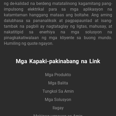
ng de-kalidad na berdeng matatalinong kagamitang pang-
impulsong elektrikal para sa mga aplikasyon na
katamtaman hanggang mataas ang boltahe. Ang aming
dalubhasa sa pananaliksik at pagpapaunlad at isang-
tambak na pagbili ay nagtataglay ng ligtas, mahusay, at
nakatitipid sa enerhiya na mga solusyon na
pinagkakatiwalaan ng mga kliyente sa buong mundo.
Humiling ng quote ngayon.
Mga Kapaki-pakinabang na Link
Mga Produkto
Mga Balita
Tungkol Sa Amin
Mga Solusyon
Ilagay