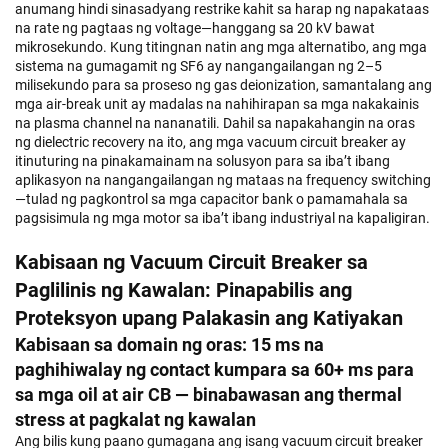
anumang hindi sinasadyang restrike kahit sa harap ng napakataas
na rate ng pagtaas ng voltage—hanggang sa 20 kV bawat
mikrosekundo. Kung titingnan natin ang mga alternatibo, ang mga
sistema na gumagamit ng SF6 ay nangangailangan ng 2–5
milisekundo para sa proseso ng gas deionization, samantalang ang
mga air-break unit ay madalas na nahihirapan sa mga nakakainis
na plasma channel na nananatili. Dahil sa napakahangin na oras
ng dielectric recovery na ito, ang mga vacuum circuit breaker ay
itinuturing na pinakamainam na solusyon para sa iba’t ibang
aplikasyon na nangangailangan ng mataas na frequency switching
—tulad ng pagkontrol sa mga capacitor bank o pamamahala sa
pagsisimula ng mga motor sa iba’t ibang industriyal na kapaligiran.
Kabisaan ng Vacuum Circuit Breaker sa
Paglilinis ng Kawalan: Pinapabilis ang
Proteksyon upang Palakasin ang Katiyakan
Kabisaan sa domain ng oras: 15 ms na
paghihiwalay ng contact kumpara sa 60+ ms para
sa mga oil at air CB — binabawasan ang thermal
stress at pagkalat ng kawalan
Ang bilis kung paano gumagana ang isang vacuum circuit breaker