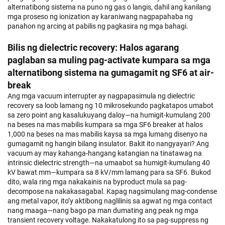
alternatibong sistema na puno ng gas o langis, dahil ang kanilang
mga proseso ng ionization ay karaniwang nagpapahaba ng
panahon ng arcing at pabilis ng pagkasira ng mga bahagi.
Bilis ng dielectric recovery: Halos agarang
paglaban sa muling pag-activate kumpara sa mga
alternatibong sistema na gumagamit ng SF6 at air-
break
Ang mga vacuum interrupter ay nagpapasimula ng dielectric
recovery sa loob lamang ng 10 mikrosekundo pagkatapos umabot
sa zero point ang kasalukuyang daloy—na humigit-kumulang 200
na beses na mas mabilis kumpara sa mga SF6 breaker at halos
1,000 na beses na mas mabilis kaysa sa mga lumang disenyo na
gumagamit ng hangin bilang insulator. Bakit ito nangyayari? Ang
vacuum ay may kahanga-hangang katangian na tinatawag na
intrinsic dielectric strength—na umaabot sa humigit-kumulang 40
kV bawat mm—kumpara sa 8 kV/mm lamang para sa SF6. Bukod
dito, wala ring mga nakakainis na byproduct mula sa pag-
decompose na nakakasagabal. Kapag nagsimulang mag-condense
ang metal vapor, ito’y aktibong naglilinis sa agwat ng mga contact
nang maaga—nang bago pa man dumating ang peak ng mga
transient recovery voltage. Nakakatulong ito sa pag-suppress ng