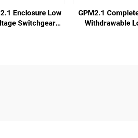
.1 Enclosure Low
GPM2.1 Complete
ltage Switchgear
Withdrawable 
(Round Handle)
Voltage Switchg
Cabinet