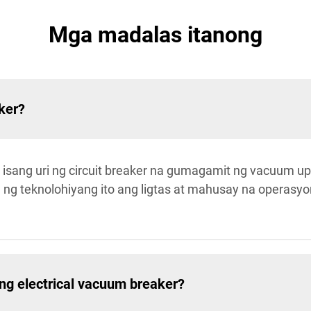
Mga madalas itanong
ker?
y isang uri ng circuit breaker na gumagamit ng vacuum u
n ng teknolohiyang ito ang ligtas at mahusay na operas
g electrical vacuum breaker?