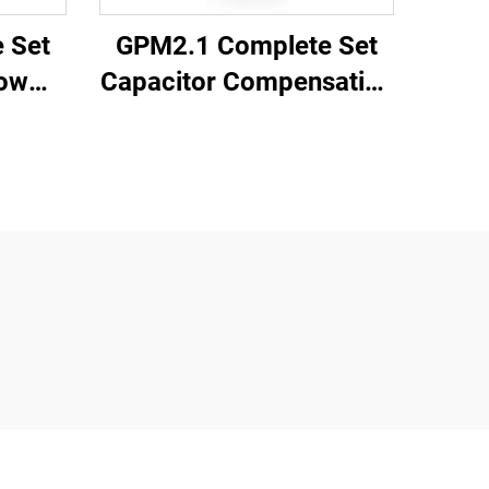
 Set
GPM2.1 Complete Set
Low
Capacitor Compensation
ear
Cabinet