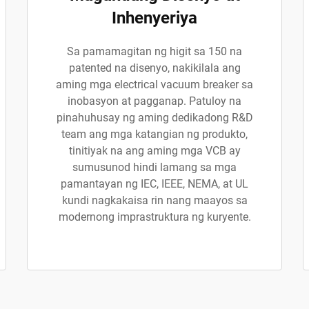
Inhenyeriya
Sa pamamagitan ng higit sa 150 na
patented na disenyo, nakikilala ang
aming mga electrical vacuum breaker sa
inobasyon at pagganap. Patuloy na
pinahuhusay ng aming dedikadong R&D
team ang mga katangian ng produkto,
tinitiyak na ang aming mga VCB ay
sumusunod hindi lamang sa mga
pamantayan ng IEC, IEEE, NEMA, at UL
kundi nagkakaisa rin nang maayos sa
modernong imprastruktura ng kuryente.