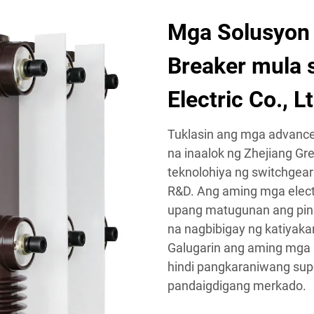
Mga Solusyon 
Breaker mula 
Electric Co., L
Tuklasin ang mga advance
na inaalok ng Zhejiang Gre
teknolohiya ng switchgear
R&D. Ang aming mga electr
upang matugunan ang pin
na nagbibigay ng katiyakan 
Galugarin ang aming mga i
hindi pangkaraniwang sup
pandaigdigang merkado.