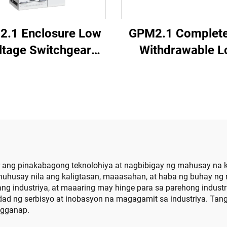
.1 Enclosure Low
GPM2.1 Complete
ltage Switchgear
Withdrawable 
(Round Handle)
Voltage Switchg
Cabinet
r ang pinakabagong teknolohiya at nagbibigay ng mahusay na
ahuhusay nila ang kaligtasan, maaasahan, at haba ng buhay ng
 ibang industriya, at maaaring may hinge para sa parehong indust
dad ng serbisyo at inobasyon na magagamit sa industriya. T
agganap.