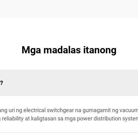
Mga madalas itanong
l?
sang uri ng electrical switchgear na gumagamit ng vacuu
g reliability at kaligtasan sa mga power distribution syste