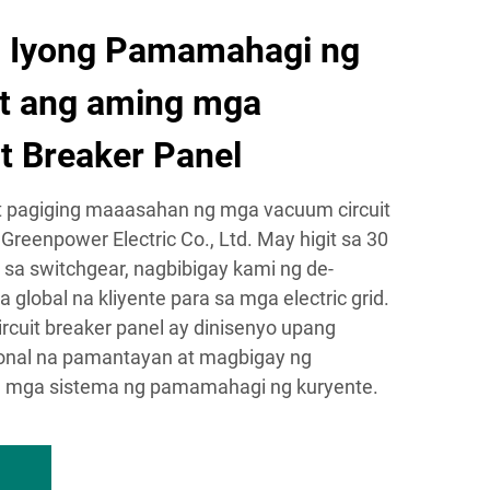
g Iyong Pamamahagi ng
t ang aming mga
t Breaker Panel
t pagiging maaasahan ng mga vacuum circuit
Greenpower Electric Co., Ltd. May higit sa 30
sa switchgear, nagbibigay kami ng de-
 global na kliyente para sa mga electric grid.
cuit breaker panel ay dinisenyo upang
onal na pamantayan at magbigay ng
sa mga sistema ng pamamahagi ng kuryente.