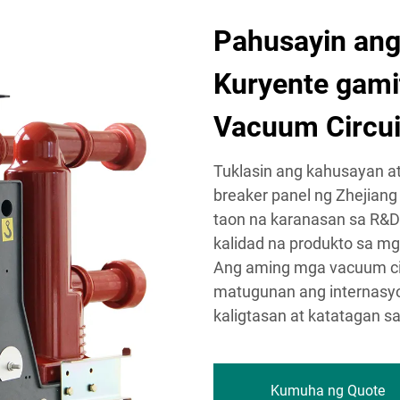
Pahusayin an
Kuryente gami
Vacuum Circui
Tuklasin ang kahusayan a
breaker panel ng Zhejiang 
taon na karanasan sa R&D 
kalidad na produkto sa mga
Ang aming mga vacuum cir
matugunan ang internasy
kaligtasan at katatagan 
Kumuha ng Quote