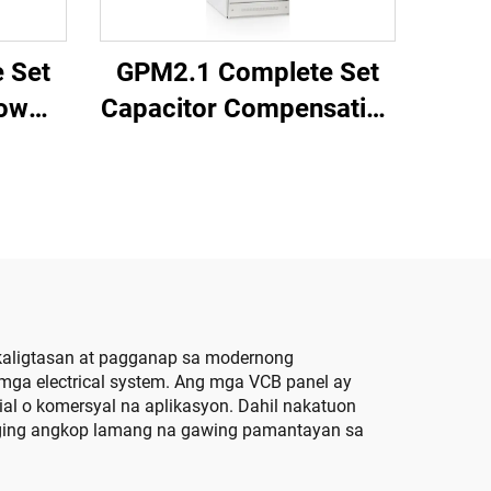
 Set
GPM2.1 Complete Set
Low
Capacitor Compensation
ear
Cabinet
 kaligtasan at pagganap sa modernong
 mga electrical system. Ang mga VCB panel ay
rial o komersyal na aplikasyon. Dahil nakatuon
anging angkop lamang na gawing pamantayan sa