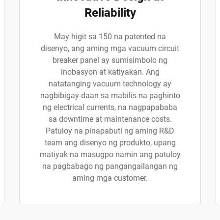
Reliability
May higit sa 150 na patented na
disenyo, ang aming mga vacuum circuit
breaker panel ay sumisimbolo ng
inobasyon at katiyakan. Ang
natatanging vacuum technology ay
nagbibigay-daan sa mabilis na paghinto
ng electrical currents, na nagpapababa
sa downtime at maintenance costs.
Patuloy na pinapabuti ng aming R&D
team ang disenyo ng produkto, upang
matiyak na masugpo namin ang patuloy
na pagbabago ng pangangailangan ng
aming mga customer.