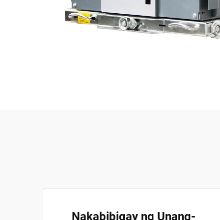
Nakabibigay ng Unang-