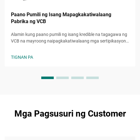
Paano Pumili ng Isang Mapagkakatiwalaang
Pabrika ng VCB
Alamin kung paano pumili ng isang kredible na tagagawa ng
VCB na mayroong naipagkakatiwalaang mga sertipikasyon,
matatag na kapasidad sa produksyon, at kontrol sa kalidad.
Iwasan ang mga mahal na pagkakamali—kuhanin na ang
TIGNAN PA
huling checklist.
Mga Pagsusuri ng Customer