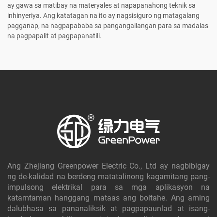
ay gawa sa matibay na materyales at napapanahong teknik sa
inhinyeriya. Ang katatagan na ito ay nagsisiguro ng matagalang
pagganap, na nagpapababa sa pangangailangan para sa madalas
na pagpapalit at pagpapanatili.
Ang Zhejiang Greenpower Electric Co., Ltd ay nagbibigay
ng de-kalidad na berdeng matatalinong kagamitang pang-
impulsong elektrikal para sa mga aplikasyon na
katamtaman hanggang mataas ang boltahe. Ang aming
dalubhasa sa pananaliksik at pagpapaunlad at isang-