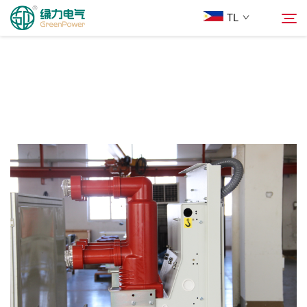
TL
Mga Produkto
Hanapin
Balita
Tungkol Sa Amin
Mga Solusyon
Ilagay
Makipag-ugnayan sa Amin