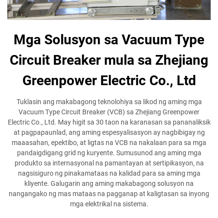
Mga Solusyon sa Vacuum Type
Circuit Breaker mula sa Zhejiang
Greenpower Electric Co., Ltd
Tuklasin ang makabagong teknolohiya sa likod ng aming mga
Vacuum Type Circuit Breaker (VCB) sa Zhejiang Greenpower
Electric Co., Ltd. May higit sa 30 taon na karanasan sa pananaliksik
at pagpapaunlad, ang aming espesyalisasyon ay nagbibigay ng
maaasahan, epektibo, at ligtas na VCB na nakalaan para sa mga
pandaigdigang grid ng kuryente. Sumusunod ang aming mga
produkto sa internasyonal na pamantayan at sertipikasyon, na
nagsisiguro ng pinakamataas na kalidad para sa aming mga
kliyente. Galugarin ang aming makabagong solusyon na
nangangako ng mas mataas na pagganap at kaligtasan sa inyong
mga elektrikal na sistema.