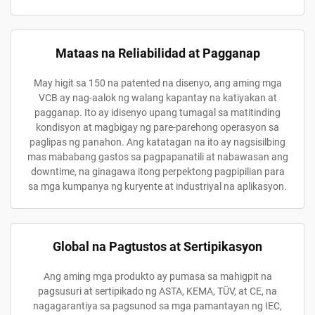
Mataas na Reliabilidad at Pagganap
May higit sa 150 na patented na disenyo, ang aming mga
VCB ay nag-aalok ng walang kapantay na katiyakan at
pagganap. Ito ay idisenyo upang tumagal sa matitinding
kondisyon at magbigay ng pare-parehong operasyon sa
paglipas ng panahon. Ang katatagan na ito ay nagsisilbing
mas mababang gastos sa pagpapanatili at nabawasan ang
downtime, na ginagawa itong perpektong pagpipilian para
sa mga kumpanya ng kuryente at industriyal na aplikasyon.
Global na Pagtustos at Sertipikasyon
Ang aming mga produkto ay pumasa sa mahigpit na
pagsusuri at sertipikado ng ASTA, KEMA, TÜV, at CE, na
nagagarantiya sa pagsunod sa mga pamantayan ng IEC,