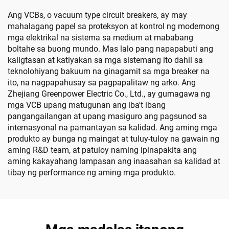
Ang VCBs, o vacuum type circuit breakers, ay may
mahalagang papel sa proteksyon at kontrol ng modernong
mga elektrikal na sistema sa medium at mababang
boltahe sa buong mundo. Mas lalo pang napapabuti ang
kaligtasan at katiyakan sa mga sistemang ito dahil sa
teknolohiyang bakuum na ginagamit sa mga breaker na
ito, na nagpapahusay sa pagpapalitaw ng arko. Ang
Zhejiang Greenpower Electric Co., Ltd., ay gumagawa ng
mga VCB upang matugunan ang iba't ibang
pangangailangan at upang masiguro ang pagsunod sa
internasyonal na pamantayan sa kalidad. Ang aming mga
produkto ay bunga ng maingat at tuluy-tuloy na gawain ng
aming R&D team, at patuloy naming ipinapakita ang
aming kakayahang lampasan ang inaasahan sa kalidad at
tibay ng performance ng aming mga produkto.