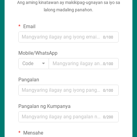
Ang aming kinatawan ay makikipag-ugnayan sa iyo sa
lalong madaling panahon.
Email
0/100
Mobile/WhatsApp
Code
0/100
Pangalan
0/100
Pangalan ng Kumpanya
0/200
Mensahe