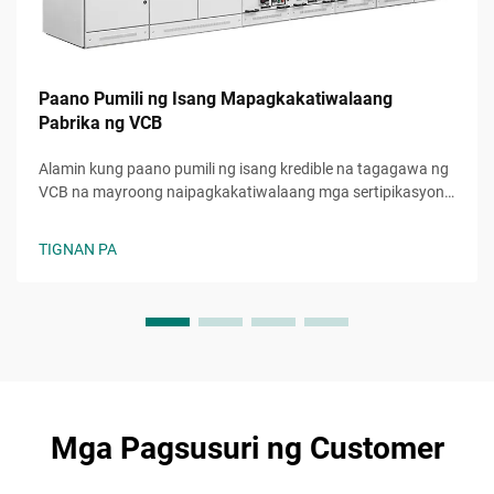
Paano Pumili ng Isang Mapagkakatiwalaang
Pabrika ng VCB
Alamin kung paano pumili ng isang kredible na tagagawa ng
VCB na mayroong naipagkakatiwalaang mga sertipikasyon,
matatag na kapasidad sa produksyon, at kontrol sa kalidad.
Iwasan ang mga mahal na pagkakamali—kuhanin na ang
TIGNAN PA
huling checklist.
Mga Pagsusuri ng Customer