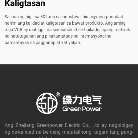
Kaligtasan
Sa loob ng higit sa 30 taon sa industriya, binibigyang-prioridad
namin ang kalidad at kaligtasan sa bawat produkto. Ang aming
mga VCB ay mahigpit na sinusubok at sertipikado, upang matiyak
na natutugunan ang pinakamataas na internasyonal na
pamantayan sa pagganap at katiyakan.
Ang Zhejiang Greenpower Electric Co., Ltd ay nagbibigay
ng de-kalidad na berdeng matatalinong kagamitang pang-