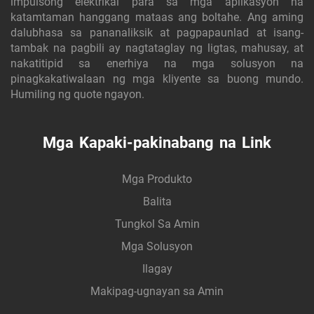
impulsong elektrikal para sa mga aplikasyon na
katamtaman hanggang mataas ang boltahe. Ang aming
dalubhasa sa pananaliksik at pagpapaunlad at isang-
tambak na pagbili ay nagtataglay ng ligtas, mahusay, at
nakatitipid sa enerhiya na mga solusyon na
pinagkakatiwalaan ng mga kliyente sa buong mundo.
Humiling ng quote ngayon.
Mga Kapaki-pakinabang na Link
Mga Produkto
Balita
Tungkol Sa Amin
Mga Solusyon
Ilagay
Makipag-ugnayan sa Amin