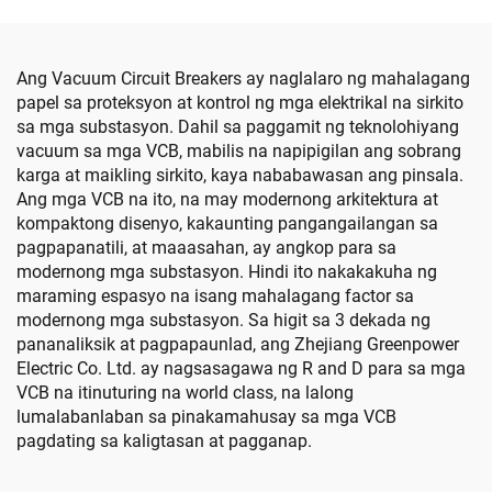
Ang Vacuum Circuit Breakers ay naglalaro ng mahalagang
papel sa proteksyon at kontrol ng mga elektrikal na sirkito
sa mga substasyon. Dahil sa paggamit ng teknolohiyang
vacuum sa mga VCB, mabilis na napipigilan ang sobrang
karga at maikling sirkito, kaya nababawasan ang pinsala.
Ang mga VCB na ito, na may modernong arkitektura at
kompaktong disenyo, kakaunting pangangailangan sa
pagpapanatili, at maaasahan, ay angkop para sa
modernong mga substasyon. Hindi ito nakakakuha ng
maraming espasyo na isang mahalagang factor sa
modernong mga substasyon. Sa higit sa 3 dekada ng
pananaliksik at pagpapaunlad, ang Zhejiang Greenpower
Electric Co. Ltd. ay nagsasagawa ng R and D para sa mga
VCB na itinuturing na world class, na lalong
lumalabanlaban sa pinakamahusay sa mga VCB
pagdating sa kaligtasan at pagganap.