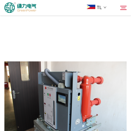
TL
Mga Produkto
Hanapin
Balita
Tungkol Sa Amin
Mga Solusyon
Ilagay
Makipag-ugnayan sa Amin