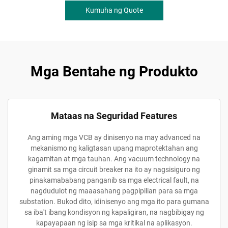
Kumuha ng Quote
Mga Bentahe ng Produkto
Mataas na Seguridad Features
Ang aming mga VCB ay dinisenyo na may advanced na
mekanismo ng kaligtasan upang maprotektahan ang
kagamitan at mga tauhan. Ang vacuum technology na
ginamit sa mga circuit breaker na ito ay nagsisiguro ng
pinakamababang panganib sa mga electrical fault, na
nagdudulot ng maaasahang pagpipilian para sa mga
substation. Bukod dito, idinisenyo ang mga ito para gumana
sa iba't ibang kondisyon ng kapaligiran, na nagbibigay ng
kapayapaan ng isip sa mga kritikal na aplikasyon.