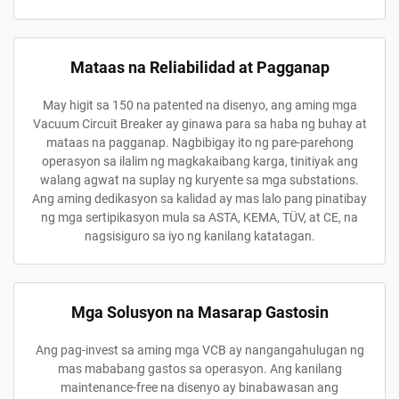
Mataas na Reliabilidad at Pagganap
May higit sa 150 na patented na disenyo, ang aming mga
Vacuum Circuit Breaker ay ginawa para sa haba ng buhay at
mataas na pagganap. Nagbibigay ito ng pare-parehong
operasyon sa ilalim ng magkakaibang karga, tinitiyak ang
walang agwat na suplay ng kuryente sa mga substations.
Ang aming dedikasyon sa kalidad ay mas lalo pang pinatibay
ng mga sertipikasyon mula sa ASTA, KEMA, TÜV, at CE, na
nagsisiguro sa iyo ng kanilang katatagan.
Mga Solusyon na Masarap Gastosin
Ang pag-invest sa aming mga VCB ay nangangahulugan ng
mas mababang gastos sa operasyon. Ang kanilang
maintenance-free na disenyo ay binabawasan ang