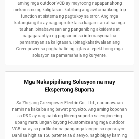
aming mga outdoor VCB ay mayroong napapanahong
mekanismo ng kaligtasan, kabilang ang awtomatikong trip
function at sistema ng pagtukoy sa error. Ang mga
katangiang ito ay nagpoprotekta sa kagamitan at sa mga
tauhan, binabawasan ang panganib ng aksidente at
nagagarantiya ng pagsunod sa internasyonal na
pamantayan sa kaligtasan. Ipinagkakatiwalaan ang
Greenpower sa paghahatid ng ligtas at epektibong mga
solusyon sa pamamahala ng kuryente.
Mga Nakapipiliang Solusyon na may
Ekspertong Suporta
Sa Zhejiang Greenpower Electric Co., Ltd., nauunawaan
namin na kakaiba ang bawat proyekto. Ang aming koponan
sa R&D ay nag-aalok ng libreng suporta sa engineering
upang matulungan kayong i-customize ang mga outdoor
VCB batay sa partikular na pangangailangan sa operasyon.
Dahil sa higit sa 150 patente sa disenyo, nagbibigay kami ng