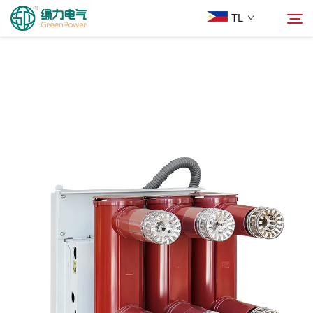
TL
Mga Produkto
Hanapin
Balita
Tungkol Sa Amin
Mga Solusyon
Ilagay
Makipag-ugnayan sa Amin