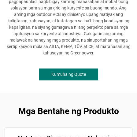
pagpapaunlad, nagbibigay kami ng maaasahan at inobatibong
solusyon para sa mga grid ng kuryente sa buong mundo. Ang
aming mga outdoor VCB ay dinisenyo upang matiyak ang
kaligtasan, kahusayan, at katatagan sa iba't ibang kondisyon ng
kapaligiran, na siyang gumagawa nilang perpekto para sa mga
aplikasyon sa kuryente at industriya. Galugarin ang aming
malawak na hanay ng mga produkto, na sinuportahan ng mga
sertipikasyon mula sa ASTA, KEMA, TÜV, at CE, at maranasan ang
kahusayan ng Greenpower.
Kumuha ng Quote
Mga Bentahe ng Produkto