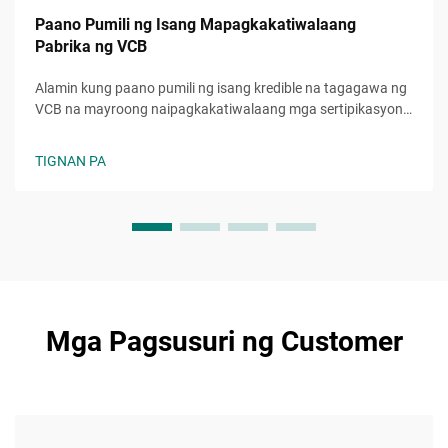
Paano Pumili ng Isang Mapagkakatiwalaang
Pabrika ng VCB
Alamin kung paano pumili ng isang kredible na tagagawa ng
VCB na mayroong naipagkakatiwalaang mga sertipikasyon,
matatag na kapasidad sa produksyon, at kontrol sa kalidad.
Iwasan ang mga mahal na pagkakamali—kuhanin na ang
TIGNAN PA
huling checklist.
Mga Pagsusuri ng Customer