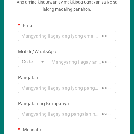
Ang aming kinatawan ay makikipag-ugnayan sa iyo sa
lalong madaling panahon.
Email
0/100
Mobile/WhatsApp
Code
0/100
Pangalan
0/100
Pangalan ng Kumpanya
0/200
Mensahe