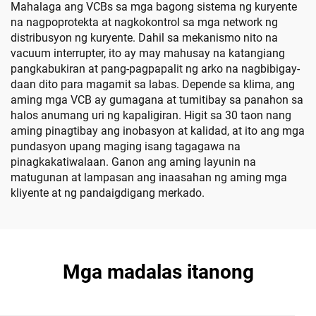
Mahalaga ang VCBs sa mga bagong sistema ng kuryente
na nagpoprotekta at nagkokontrol sa mga network ng
distribusyon ng kuryente. Dahil sa mekanismo nito na
vacuum interrupter, ito ay may mahusay na katangiang
pangkabukiran at pang-pagpapalit ng arko na nagbibigay-
daan dito para magamit sa labas. Depende sa klima, ang
aming mga VCB ay gumagana at tumitibay sa panahon sa
halos anumang uri ng kapaligiran. Higit sa 30 taon nang
aming pinagtibay ang inobasyon at kalidad, at ito ang mga
pundasyon upang maging isang tagagawa na
pinagkakatiwalaan. Ganon ang aming layunin na
matugunan at lampasan ang inaasahan ng aming mga
kliyente at ng pandaigdigang merkado.
Mga madalas itanong