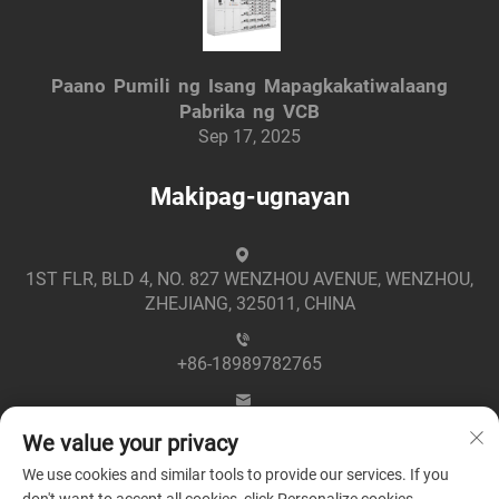
Paano Pumili ng Isang Mapagkakatiwalaang
Pabrika ng VCB
Sep 17, 2025
Makipag-ugnayan
1ST FLR, BLD 4, NO. 827 WENZHOU AVENUE, WENZHOU,
ZHEJIANG, 325011, CHINA
+86-18989782765
[email protected]
We value your privacy
We use cookies and similar tools to provide our services. If you