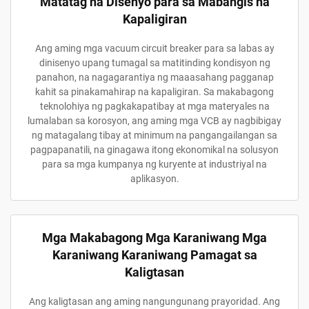
Matatag na Disenyo para sa Mabangis na
Kapaligiran
Ang aming mga vacuum circuit breaker para sa labas ay
dinisenyo upang tumagal sa matitinding kondisyon ng
panahon, na nagagarantiya ng maaasahang pagganap
kahit sa pinakamahirap na kapaligiran. Sa makabagong
teknolohiya ng pagkakapatibay at mga materyales na
lumalaban sa korosyon, ang aming mga VCB ay nagbibigay
ng matagalang tibay at minimum na pangangailangan sa
pagpapanatili, na ginagawa itong ekonomikal na solusyon
para sa mga kumpanya ng kuryente at industriyal na
aplikasyon.
Mga Makabagong Mga Karaniwang Mga
Karaniwang Karaniwang Pamagat sa
Kaligtasan
Ang kaligtasan ang aming nangungunang prayoridad. Ang