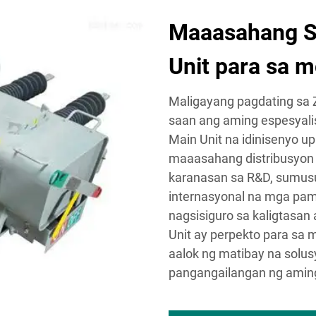
Maaasahang S
Unit para sa m
Maligayang pagdating sa Z
saan ang aming espesyali
Main Unit na idinisenyo 
maaasahang distribusyon n
karanasan sa R&D, sumus
internasyonal na mga pama
nagsisiguro sa kaligtasa
Unit ay perpekto para sa 
aalok ng matibay na solu
pangangailangan ng aming