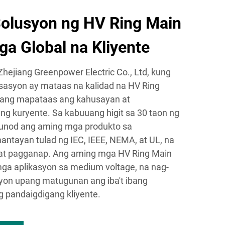
olusyon ng HV Ring Main
ga Global na Kliyente
hejiang Greenpower Electric Co., Ltd, kung
sasyon ay mataas na kalidad na HV Ring
upang mapataas ang kahusayan at
g kuryente. Sa kabuuang higit sa 30 taon ng
unod ang aming mga produkto sa
ntayan tulad ng IEC, IEEE, NEMA, at UL, na
n at pagganap. Ang aming mga HV Ring Main
mga aplikasyon sa medium voltage, na nag-
syon upang matugunan ang iba't ibang
 pandaigdigang kliyente.