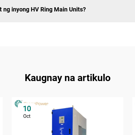
 ng inyong HV Ring Main Units?
Kaugnay na artikulo
10
Oct