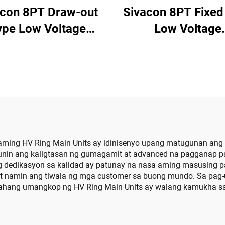
acon 8PT Draw-out
Sivacon 8PT Fixed
ype Low Voltage
Low Voltage
Switchboard
Switchboard
aming HV Ring Main Units ay idinisenyo upang matugunan ang 
in ang kaligtasan ng gumagamit at advanced na pagganap para
 dedikasyon sa kalidad ay patunay na nasa aming masusing pa
 namin ang tiwala ng mga customer sa buong mundo. Sa pag-
ayahang umangkop ng HV Ring Main Units ay walang kamukha sa 