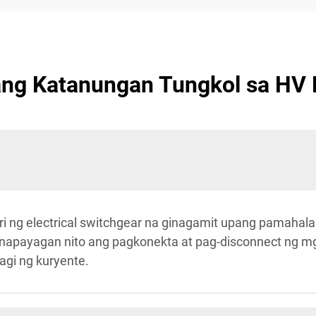
ng Katanungan Tungkol sa HV R
uri ng electrical switchgear na ginagamit upang pamah
apayagan nito ang pagkonekta at pag-disconnect ng mga c
gi ng kuryente.