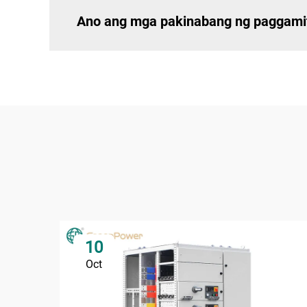
Ano ang mga pakinabang ng paggamit
10
Oct