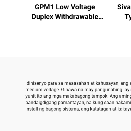
GPM1 Low Voltage
Siv
Duplex Withdrawable
T
Switchgear Cabinet
Idinisenyo para sa maaasahan at kahusayan, ang 
medium voltage. Ginawa na may pangunahing layun
yunit ito ang mga makabagong tampok. Ang aming
pandaigdigang pamantayan, na kung saan nakamit
install ng bagong sistema, ang katatagan at kak