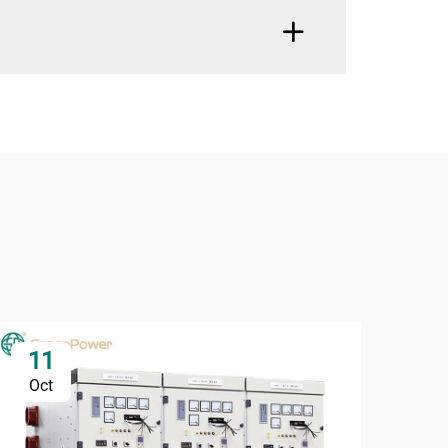
11
1
Oct
Oc