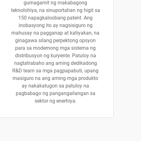
gumagamit ng makabagong
teknolohiya, na sinuportahan ng higit sa
150 napagkaloobang patent. Ang
inobasyong ito ay nagsisiguro ng
mahusay na pagganap at katiyakan, na
ginagawa silang perpektong opsyon
para sa modernong mga sistema ng
distribusyon ng kuryente. Patuloy na
nagtatrabaho ang aming dedikadong
R&D team sa mga pagpapabuti, upang
masiguro na ang aming mga produkto
ay nakakatugon sa patuloy na
pagbabago ng pangangailangan sa
sektor ng enerhiya.