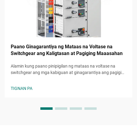
Paano Ginagarantiya ng Mataas na Voltase na
Switchgear ang Kaligtasan at Pagiging Maaasahan
Alamin kung paano pinipigilan ng mataas na voltase na
switchgear ang mga kabiguan at ginagarantiya ang pagiging
maaasahan ng sistema ng kuryente. Matuto tungkol sa mga
mekanismo ng kaligtasan, proteksyon laban sa error, at
TIGNAN PA
pinakamahuhusay na gawi sa pagpapanatili. Basahin ang
buong gabay.