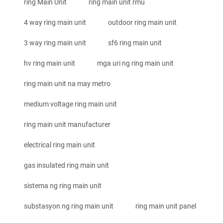
ring Main Unit
ring main unit rmu
4 way ring main unit
outdoor ring main unit
3 way ring main unit
sf6 ring main unit
hv ring main unit
mga uri ng ring main unit
ring main unit na may metro
medium voltage ring main unit
ring main unit manufacturer
electrical ring main unit
gas insulated ring main unit
sistema ng ring main unit
substasyon ng ring main unit
ring main unit panel