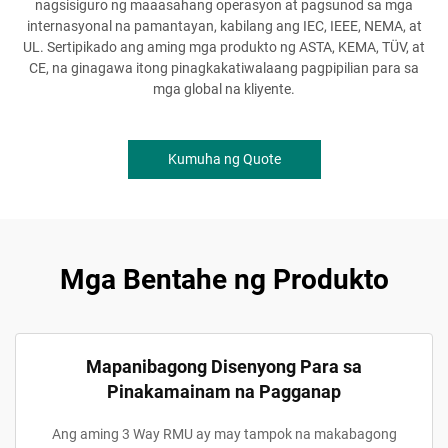
nagsisiguro ng maaasahang operasyon at pagsunod sa mga
internasyonal na pamantayan, kabilang ang IEC, IEEE, NEMA, at
UL. Sertipikado ang aming mga produkto ng ASTA, KEMA, TÜV, at
CE, na ginagawa itong pinagkakatiwalaang pagpipilian para sa
mga global na kliyente.
Kumuha ng Quote
Mga Bentahe ng Produkto
Mapanibagong Disenyong Para sa
Pinakamainam na Pagganap
Ang aming 3 Way RMU ay may tampok na makabagong