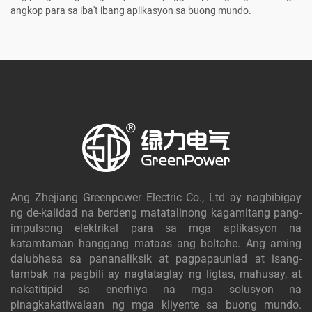
angkop para sa iba't ibang aplikasyon sa buong mundo.
Ang Zhejiang Greenpower Electric Co., Ltd ay nagbibigay
ng de-kalidad na berdeng matatalinong kagamitang pang-
impulsong elektrikal para sa mga aplikasyon na
katamtaman hanggang mataas ang boltahe. Ang aming
dalubhasa sa pananaliksik at pagpapaunlad at isang-
tambak na pagbili ay nagtataglay ng ligtas, mahusay, at
nakatitipid sa enerhiya na mga solusyon na
pinagkakatiwalaan ng mga kliyente sa buong mundo.