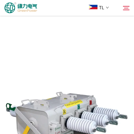
TL
Mga Produkto
Hanapin
Balita
Tungkol Sa Amin
Mga Solusyon
Ilagay
Makipag-ugnayan sa Amin