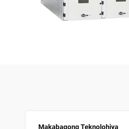
Makabagong Teknolohiya