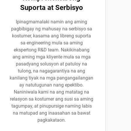
Suporta at Serbisyo
Ipinagmamalaki namin ang aming
pagbibigay ng mahusay na serbisyo sa
kostumer, kasama ang libreng suporta
sa engineering mula sa aming
ekspertong R&D team. Nakikinabang
ang aming mga kliyente mula sa mga
pasadyang solusyon at patuloy na
tulong, na nagagarantiya na ang
kanilang tiyak na mga pangangailangan
ay natutugunan nang epektibo.
Naniniwala kami na ang matatag na
relasyon sa kostumer ang susi sa aming
tagumpay, at pinupursige naming labis
na matupad ang inaasahan sa bawat
pagkakataon.