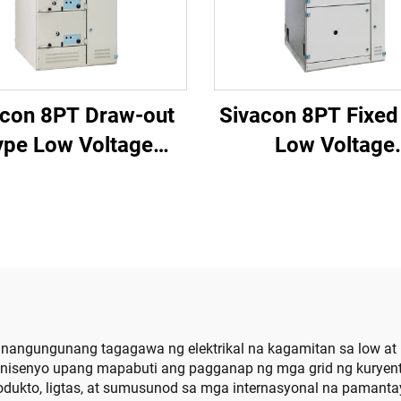
acon 8PT Draw-out
Sivacon 8PT Fixed
ype Low Voltage
Low Voltage
Switchboard
Switchboard
ng nangungunang tagagawa ng elektrikal na kagamitan sa low a
inisenyo upang mapabuti ang pagganap ng mga grid ng kuryent
rodukto, ligtas, at sumusunod sa mga internasyonal na pama