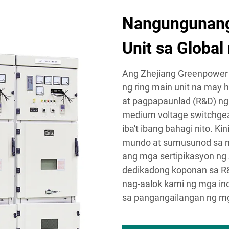
Nangungunang
Unit sa Globa
Ang Zhejiang Greenpower E
ng ring main unit na may h
at pagpapaunlad (R&D) ng
medium voltage switchgea
iba't ibang bahagi nito. K
mundo at sumusunod sa m
ang mga sertipikasyon ng
dedikadong koponan sa R&D
nag-aalok kami ng mga in
sa pangangailangan ng mg