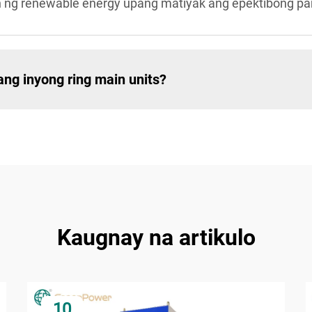
yon ng renewable energy upang matiyak ang epektibong 
ng inyong ring main units?
Kaugnay na artikulo
10