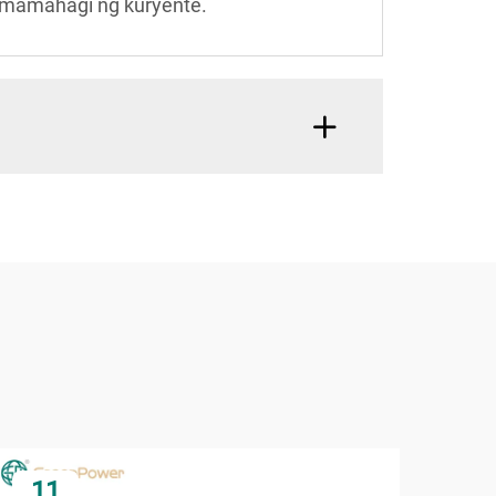
pamamahagi ng kuryente.
11
1