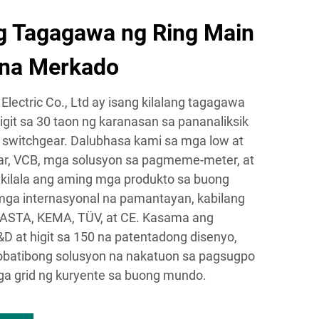
 Tagagawa ng Ring Main
l na Merkado
lectric Co., Ltd ay isang kilalang tagagawa
igit sa 30 taon ng karanasan sa pananaliksik
 switchgear. Dalubhasa kami sa mga low at
r, VCB, mga solusyon sa pagmeme-meter, at
inikilala ang aming mga produkto sa buong
ga internasyonal na pamantayan, kabilang
 ASTA, KEMA, TÜV, at CE. Kasama ang
 at higit sa 150 na patentadong disenyo,
obatibong solusyon na nakatuon sa pagsugpo
a grid ng kuryente sa buong mundo.