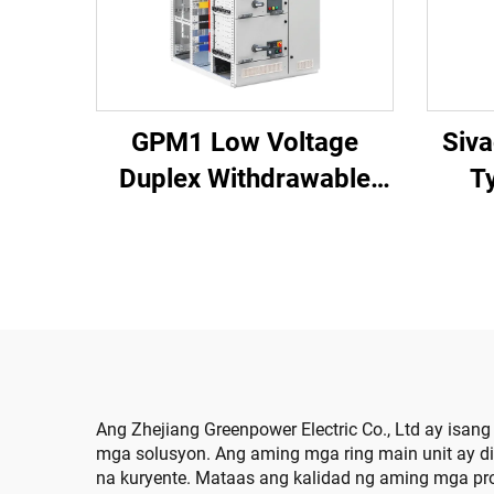
GPM1 Low Voltage
Siv
Duplex Withdrawable
T
Switchgear Cabinet
Ang Zhejiang Greenpower Electric Co., Ltd ay isa
mga solusyon. Ang aming mga ring main unit ay d
na kuryente. Mataas ang kalidad ng aming mga p