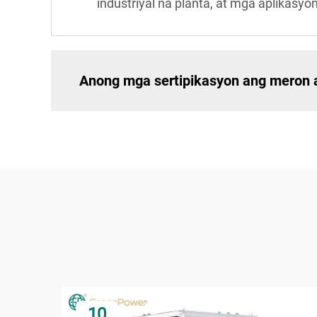
industriyal na planta, at mga aplikas
Anong mga sertipikasyon ang meron a
10