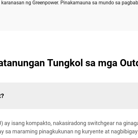
g karanasan ng Greenpower. Pinakamauna sa mundo sa pagba
tanungan Tungkol sa mga Outd
t?
U) ay isang kompakto, nakasiradong switchgear na gina
nay sa maraming pinagkukunan ng kuryente at nagbibigay 