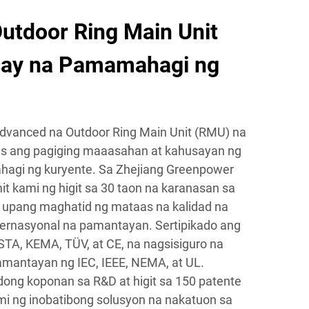
tdoor Ring Main Unit
say na Pamamahagi ng
dvanced na Outdoor Ring Main Unit (RMU) na
as ang pagiging maaasahan at kahusayan ng
agi ng kuryente. Sa Zhejiang Greenpower
it kami ng higit sa 30 taon na karanasan sa
r upang maghatid ng mataas na kalidad na
ernasyonal na pamantayan. Sertipikado ang
TA, KEMA, TÜV, at CE, na nagsisiguro na
mantayan ng IEC, IEEE, NEMA, at UL.
ong koponan sa R&D at higit sa 150 patente
mi ng inobatibong solusyon na nakatuon sa