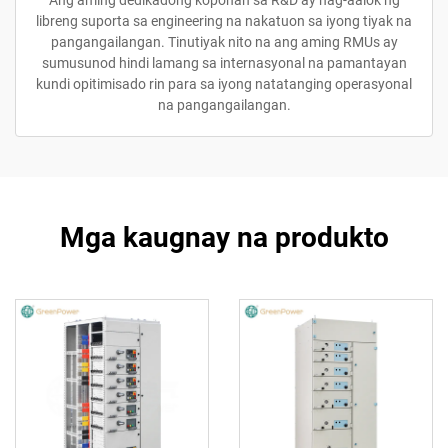
Ang aming dedikadong koponan sa R&D ay nag-aalok ng
libreng suporta sa engineering na nakatuon sa iyong tiyak na
pangangailangan. Tinutiyak nito na ang aming RMUs ay
sumusunod hindi lamang sa internasyonal na pamantayan
kundi opitimisado rin para sa iyong natatanging operasyonal
na pangangailangan.
Mga kaugnay na produkto