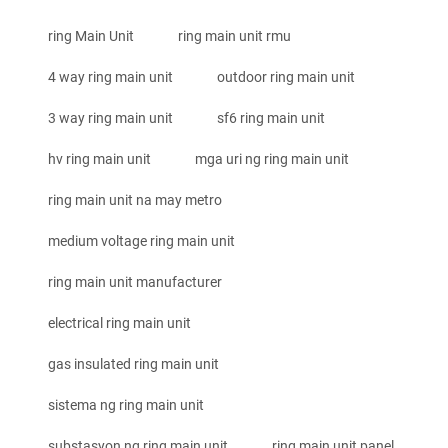
ring Main Unit
ring main unit rmu
4 way ring main unit
outdoor ring main unit
3 way ring main unit
sf6 ring main unit
hv ring main unit
mga uri ng ring main unit
ring main unit na may metro
medium voltage ring main unit
ring main unit manufacturer
electrical ring main unit
gas insulated ring main unit
sistema ng ring main unit
substasyon ng ring main unit
ring main unit panel