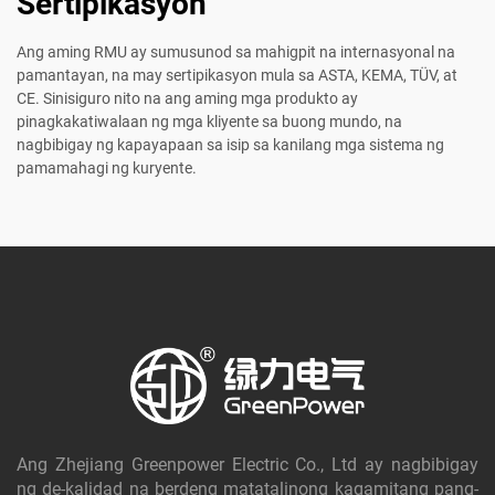
Sertipikasyon
Ang aming RMU ay sumusunod sa mahigpit na internasyonal na
pamantayan, na may sertipikasyon mula sa ASTA, KEMA, TÜV, at
CE. Sinisiguro nito na ang aming mga produkto ay
pinagkakatiwalaan ng mga kliyente sa buong mundo, na
nagbibigay ng kapayapaan sa isip sa kanilang mga sistema ng
pamamahagi ng kuryente.
Ang Zhejiang Greenpower Electric Co., Ltd ay nagbibigay
ng de-kalidad na berdeng matatalinong kagamitang pang-