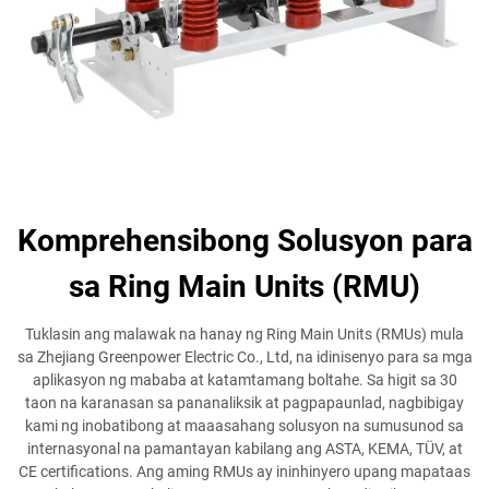
Komprehensibong Solusyon para
sa Ring Main Units (RMU)
Tuklasin ang malawak na hanay ng Ring Main Units (RMUs) mula
sa Zhejiang Greenpower Electric Co., Ltd, na idinisenyo para sa mga
aplikasyon ng mababa at katamtamang boltahe. Sa higit sa 30
taon na karanasan sa pananaliksik at pagpapaunlad, nagbibigay
kami ng inobatibong at maaasahang solusyon na sumusunod sa
internasyonal na pamantayan kabilang ang ASTA, KEMA, TÜV, at
CE certifications. Ang aming RMUs ay ininhinyero upang mapataas