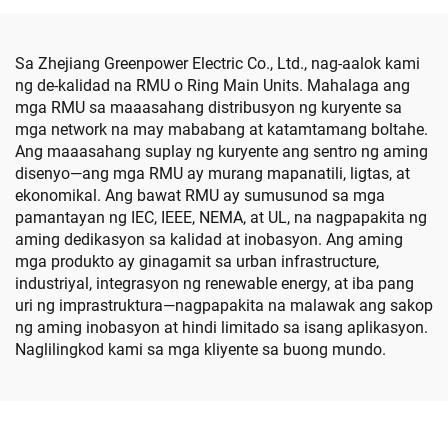
Sa Zhejiang Greenpower Electric Co., Ltd., nag-aalok kami
ng de-kalidad na RMU o Ring Main Units. Mahalaga ang
mga RMU sa maaasahang distribusyon ng kuryente sa
mga network na may mababang at katamtamang boltahe.
Ang maaasahang suplay ng kuryente ang sentro ng aming
disenyo—ang mga RMU ay murang mapanatili, ligtas, at
ekonomikal. Ang bawat RMU ay sumusunod sa mga
pamantayan ng IEC, IEEE, NEMA, at UL, na nagpapakita ng
aming dedikasyon sa kalidad at inobasyon. Ang aming
mga produkto ay ginagamit sa urban infrastructure,
industriyal, integrasyon ng renewable energy, at iba pang
uri ng imprastruktura—nagpapakita na malawak ang sakop
ng aming inobasyon at hindi limitado sa isang aplikasyon.
Naglilingkod kami sa mga kliyente sa buong mundo.