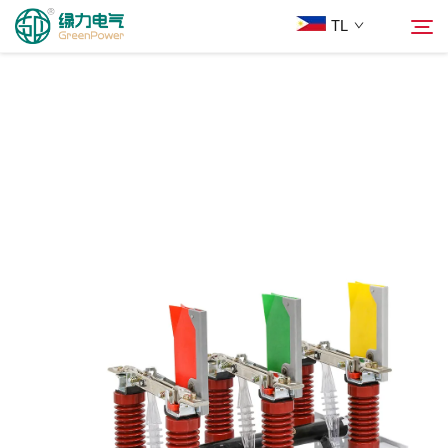
TL
Mga Produkto
Hanapin
Balita
Tungkol Sa Amin
Mga Solusyon
Ilagay
Makipag-ugnayan sa Amin