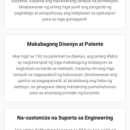
kuryente. Kasama ang maramihang tampok na proteksyon,
binabawasan ng aming mga yunit ang panganib ng
pagkabigo at pinapahusay ang kaligtasan sa operasyon
para sa mga gumagamit.
Makabagong Disenyo at Patente
May higit sa 150 na patented na disenyo, ang aming RMUs
ay nagtatampok ng mga makabagong inobasyon na
naghahati sa kanila sa merkado. Kasama rito ang mga
tampok na nagpapabuti ng kahusayan, binabawasan ang
gastos sa pagpapanatili, at pinalalawig ang haba ng
serbisyo, na ginagawa silang matalinong pamumuhunan
para sa anumang provider ng kuryente.
Na-customize na Suporta sa Engineering