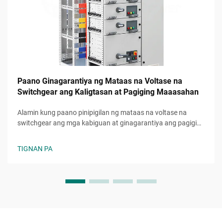
Paano Ginagarantiya ng Mataas na Voltase na
Switchgear ang Kaligtasan at Pagiging Maaasahan
Alamin kung paano pinipigilan ng mataas na voltase na
switchgear ang mga kabiguan at ginagarantiya ang pagiging
maaasahan ng sistema ng kuryente. Matuto tungkol sa mga
mekanismo ng kaligtasan, proteksyon laban sa error, at
TIGNAN PA
pinakamahuhusay na gawi sa pagpapanatili. Basahin ang
buong gabay.