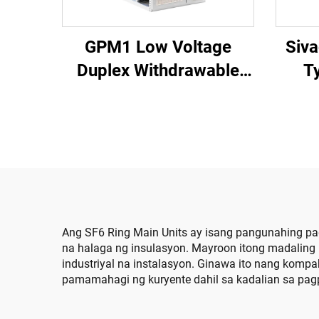
GPM1 Low Voltage
Siv
Duplex Withdrawable
T
Switchgear Cabinet
Ang SF6 Ring Main Units ay isang pangunahing pa
na halaga ng insulasyon. Mayroon itong madaling 
industriyal na instalasyon. Ginawa ito nang kom
pamamahagi ng kuryente dahil sa kadalian sa pagp