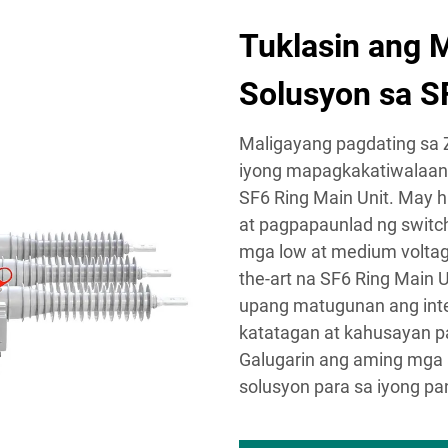
Tuklasin ang 
Solusyon sa S
Maligayang pagdating sa Z
iyong mapagkakatiwalaang
SF6 Ring Main Unit. May h
at pagpapaunlad ng switc
mga low at medium voltage
the-art na SF6 Ring Main 
upang matugunan ang inte
katatagan at kahusayan p
Galugarin ang aming mga
solusyon para sa iyong pa