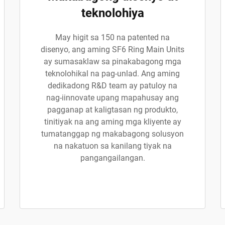
teknolohiya
May higit sa 150 na patented na
disenyo, ang aming SF6 Ring Main Units
ay sumasaklaw sa pinakabagong mga
teknolohikal na pag-unlad. Ang aming
dedikadong R&D team ay patuloy na
nag-iinnovate upang mapahusay ang
pagganap at kaligtasan ng produkto,
tinitiyak na ang aming mga kliyente ay
tumatanggap ng makabagong solusyon
na nakatuon sa kanilang tiyak na
pangangailangan.