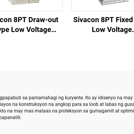
acon 8PT Draw-out
Sivacon 8PT Fixed
ype Low Voltage
Low Voltage
Switchboard
Switchboard
gpapabuti sa pamamahagi ng kuryente. Ito ay idisenyo na may
iayos na konstruksyon na angkop para sa loob at labas ng gusa
pakto na may mas mataas na proteksyon sa gumagamit at optim
apanatili.