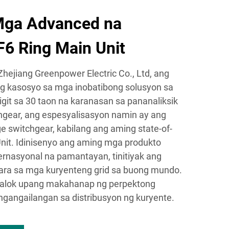
Mga Advanced na
F6 Ring Main Unit
hejiang Greenpower Electric Co., Ltd, ang
 kasosyo sa mga inobatibong solusyon sa
igit sa 30 taon na karanasan sa pananaliksik
hgear, ang espesyalisasyon namin ay ang
 switchgear, kabilang ang aming state-of-
Unit. Idinisenyo ang aming mga produkto
rnasyonal na pamantayan, tinitiyak ang
ara sa mga kuryenteng grid sa buong mundo.
 alok upang makahanap ng perpektong
ngangailangan sa distribusyon ng kuryente.