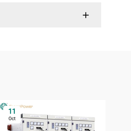
11
1
Oct
Oc