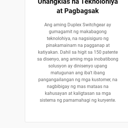
Unangklas na Teknolohiya
at Pagbagsak
Ang aming Duplex Switchgear ay
gumagamit ng makabagong
teknolohiya, na nagsisiguro ng
pinakamainam na pagganap at
katiyakan. Dahil sa higit sa 150 patente
sa disenyo, ang aming mga inobatibong
solusyon ay dinisenyo upang
matugunan ang iba't ibang
pangangailangan ng mga kustomer, na
nagbibigay ng mas mataas na
kahusayan at kaligtasan sa mga
sistema ng pamamahagi ng kuryente.