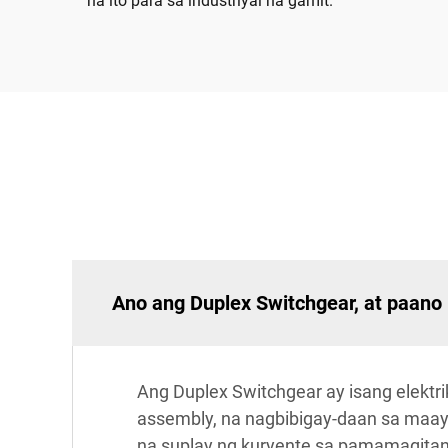
na ito para sa industriyal na gamit.
Ano ang Duplex Switchgear, at paano
Ang Duplex Switchgear ay isang elektri
assembly, na nagbibigay-daan sa maay
na suplay ng kuryente sa pamamagitan