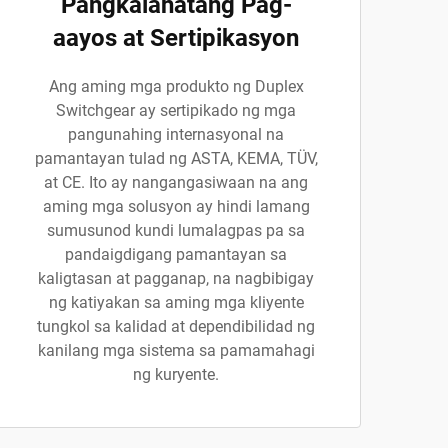
Pangkalahatang Pag-
aayos at Sertipikasyon
Ang aming mga produkto ng Duplex
Switchgear ay sertipikado ng mga
pangunahing internasyonal na
pamantayan tulad ng ASTA, KEMA, TÜV,
at CE. Ito ay nangangasiwaan na ang
aming mga solusyon ay hindi lamang
sumusunod kundi lumalagpas pa sa
pandaigdigang pamantayan sa
kaligtasan at pagganap, na nagbibigay
ng katiyakan sa aming mga kliyente
tungkol sa kalidad at dependibilidad ng
kanilang mga sistema sa pamamahagi
ng kuryente.