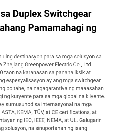
sa Duplex Switchgear
sahang Pamamahagi ng
huling destinasyon para sa mga solusyon sa
 Zhejiang Greenpower Electric Co., Ltd.
0 taon na karanasan sa pananaliksik at
ng espesyalisasyon ay ang mga switchgear
g boltahe, na nagagarantiya ng maaasahan
ng kuryente para sa mga global na kliyente.
ay sumusunod sa internasyonal na mga
ASTA, KEMA, TÜV, at CE certifications, at
yan ng IEC, IEEE, NEMA, at UL. Galugarin
g solusyon, na sinuportahan ng isang