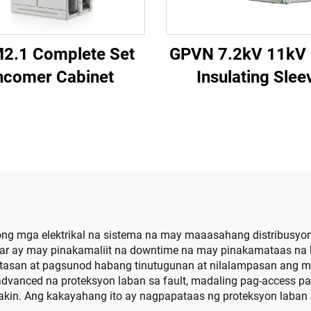
2.1 Complete Set
GPVN 7.2kV 11kV
ncomer Cabinet
Insulating Slee
Vacuum Circuit Br
g mga elektrikal na sistema na may maaasahang distribusyon 
ear ay may pinakamaliit na downtime na may pinakamataas na k
gtasan at pagsunod habang tinutugunan at nilalampasan ang m
dvanced na proteksyon laban sa fault, madaling pag-access p
akin. Ang kakayahang ito ay nagpapataas ng proteksyon laban 