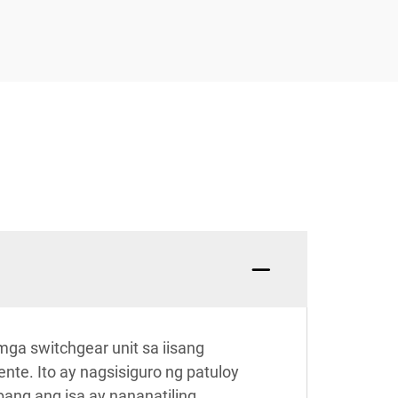
mga switchgear unit sa iisang
e. Ito ay nagsisiguro ng patuloy
ang ang isa ay nananatiling