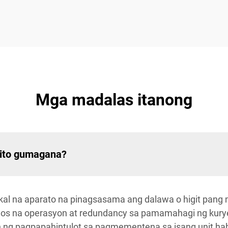
Mga madalas itanong
 ito gumagana?
kal na aparato na pinagsasama ang dalawa o higit pang 
os na operasyon at redundancy sa pamamahagi ng kuryent
 ng pagpapahintulot sa pagmementena sa isang unit hab