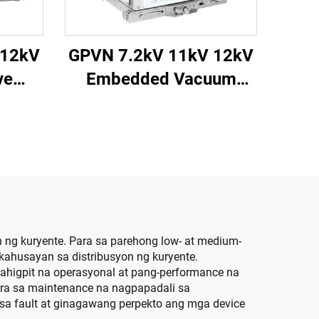
 12kV
GPVN 7.2kV 11kV 12kV
ve
Embedded Vacuum
eaker
Circuit Breaker
ng kuryente. Para sa parehong low- at medium-
ahusayan sa distribusyon ng kuryente.
ahigpit na operasyonal at pang-performance na
ara sa maintenance na nagpapadali sa
sa fault at ginagawang perpekto ang mga device