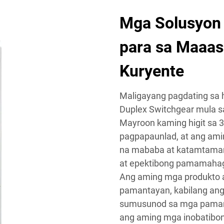
Mga Solusyon 
para sa Maaa
Kuryente
Maligayang pagdating sa 
Duplex Switchgear mula sa
Mayroon kaming higit sa 3
pagpapaunlad, at ang ami
na mababa at katamtaman
at epektibong pamamahagi 
Ang aming mga produkto 
pamantayan, kabilang ang 
sumusunod sa mga pamanta
ang aming mga inobatibon