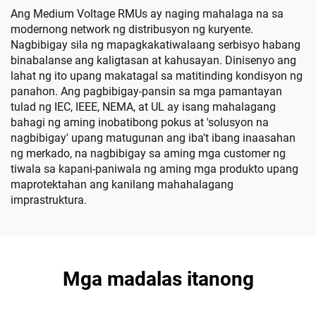
Ang Medium Voltage RMUs ay naging mahalaga na sa
modernong network ng distribusyon ng kuryente.
Nagbibigay sila ng mapagkakatiwalaang serbisyo habang
binabalanse ang kaligtasan at kahusayan. Dinisenyo ang
lahat ng ito upang makatagal sa matitinding kondisyon ng
panahon. Ang pagbibigay-pansin sa mga pamantayan
tulad ng IEC, IEEE, NEMA, at UL ay isang mahalagang
bahagi ng aming inobatibong pokus at 'solusyon na
nagbibigay' upang matugunan ang iba't ibang inaasahan
ng merkado, na nagbibigay sa aming mga customer ng
tiwala sa kapani-paniwala ng aming mga produkto upang
maprotektahan ang kanilang mahahalagang
imprastruktura.
Mga madalas itanong