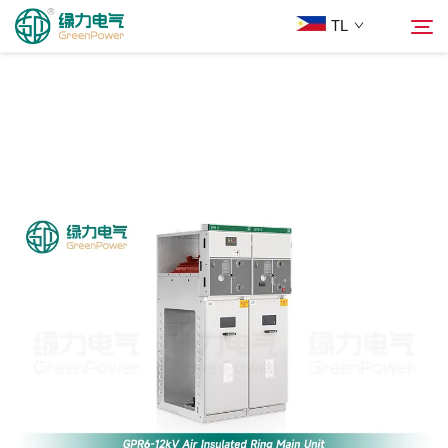
TL
Mga Produkto
Hanapin
Balita
Tungkol Sa Amin
Mga Solusyon
Ilagay
Makipag-ugnayan sa Amin