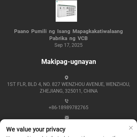
Paano Pumili ng Isang Mapagkakatiwalaang
Pabrika ng VCB
Sep 17, 2025
Makipag-ugnayan
1ST FLR, BLD 4, NO. 827 WENZHOU AVENUE, WENZHOU,
ZHEJIANG, 325011, CHINA
+86-18989782765
[email protected]
We value your privacy