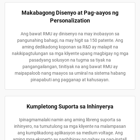
Makabagong Disenyo at Pag-aayos ng
Personalization
Ang bawat RMU ay dinisenyo na may inobasyon sa
pangunahing bahagi, na may higit sa 150 patente. Ang
aming dedikadong koponan sa R&D ay malapit na
nakikipagtulungan sa mga kliyente upang magbigay ng mga
pasadyang solusyon na tugma sa tiyak na
pangangailangan, tinitiyak na ang bawat RMU ay
maipapaloob nang maayos sa umiiral na sistema habang
pinapabuti ang pagganap at kahusayan.
Kumpletong Suporta sa Inhinyerya
Ipinagmamalaki namin ang aming libreng suporta sa
inhinyero, na tumutulong sa mga kliyente na malampasan
ang kumplikadong aplikasyon sa medium voltage. Ang
aming mga eksperto ay nagbibigay ng gabay sa pag-install,