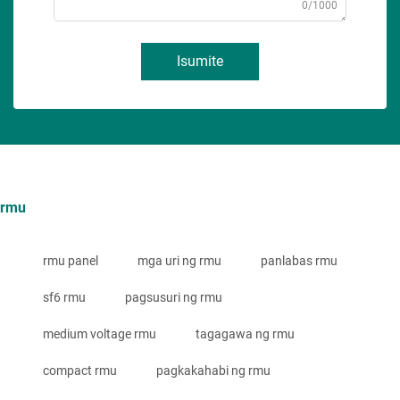
0/1000
Isumite
rmu
rmu panel
mga uri ng rmu
panlabas rmu
sf6 rmu
pagsusuri ng rmu
medium voltage rmu
tagagawa ng rmu
compact rmu
pagkakahabi ng rmu