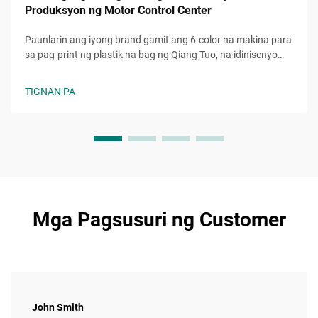
Produksyon ng Motor Control Center
Paunlarin ang iyong brand gamit ang 6-color na makina para
sa pag-print ng plastik na bag ng Qiang Tuo, na idinisenyo
para sa mataas na bilis at eco-friendly na custom packaging.
Mapadali ang mga kumplikadong disenyo at bawasan ang
TIGNAN PA
oras ng produksyon. Humiling ng demo ngayon.
Mga Pagsusuri ng Customer
John Smith