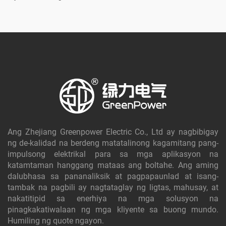
Ang Zhejiang Greenpower Electric Co., Ltd ay nagbibigay
ng de-kalidad na berdeng matatalinong kagamitang pang-
impulsong elektrikal para sa mga aplikasyon na
katamtaman hanggang mataas ang boltahe. Ang aming
dalubhasa sa pananaliksik at pagpapaunlad at isang-
tambak na pagbili ay nagtataglay ng ligtas, mahusay, at
nakatitipid sa enerhiya na mga solusyon na
pinagkakatiwalaan ng mga kliyente sa buong mundo.
Humiling ng quote ngayon.