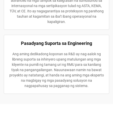
advanced na mga tampok sa kaligtasan na sumusunod sa
internasyonal na mga sertipikasyon tulad ng ASTA, KEMA,
TÜV, at CE. Ito ay nagagarantiya sa proteksyon ng parehong
tauhan at kagamitan sa iba't ibang operasyonal na
kapaligiran.
Pasadyang Suporta sa Engineering
Ang aming dedikadong koponan sa R&D ay nag-aalok ng
libreng suporta sa inhinyero upang matulungan ang mga
kliyente na pumili ng tamang uri ng RMU para sa kanilang
tiyak na pangangailangan. Nauunawaan namin na bawat
proyekto ay natatangi, at handa na ang aming mga eksperto
na magbigay ng mga pasadyang solusyon na
nagpapahusay sa pagganap ng sistema.