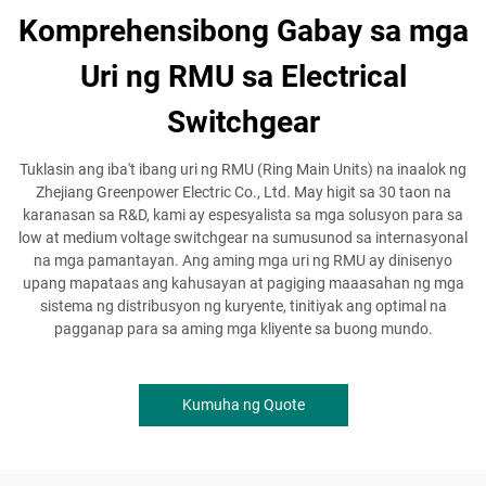
Komprehensibong Gabay sa mga
Uri ng RMU sa Electrical
Switchgear
Tuklasin ang iba't ibang uri ng RMU (Ring Main Units) na inaalok ng
Zhejiang Greenpower Electric Co., Ltd. May higit sa 30 taon na
karanasan sa R&D, kami ay espesyalista sa mga solusyon para sa
low at medium voltage switchgear na sumusunod sa internasyonal
na mga pamantayan. Ang aming mga uri ng RMU ay dinisenyo
upang mapataas ang kahusayan at pagiging maaasahan ng mga
sistema ng distribusyon ng kuryente, tinitiyak ang optimal na
pagganap para sa aming mga kliyente sa buong mundo.
Kumuha ng Quote