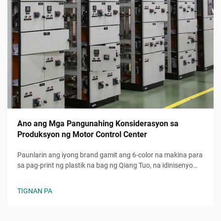
Ano ang Mga Pangunahing Konsiderasyon sa
Produksyon ng Motor Control Center
Paunlarin ang iyong brand gamit ang 6-color na makina para
sa pag-print ng plastik na bag ng Qiang Tuo, na idinisenyo
para sa mataas na bilis at eco-friendly na custom packaging.
Mapadali ang mga kumplikadong disenyo at bawasan ang
TIGNAN PA
oras ng produksyon. Humiling ng demo ngayon.