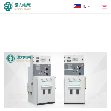
TL
Mga Produkto
Hanapin
Balita
Tungkol Sa Amin
Mga Solusyon
Ilagay
Makipag-ugnayan sa Amin