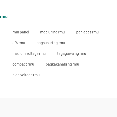
rmu
rmu panel
mga uri ng rmu
panlabas rmu
sf6 rmu
pagsusuri ng rmu
medium voltage rmu
tagagawa ng rmu
compact rmu
pagkakahabi ng rmu
high voltage rmu