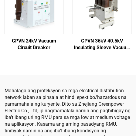
GPVN 24kV Vacuum
GPVN 36kV 40.5kV
Circuit Breaker
Insulating Sleeve Vacuum
Circuit Breaker
Mahalaga ang proteksyon sa mga electrical distribution
network laban sa pinsala at hindi epektibo/hazardous na
pamamahala ng kuryente. Dito sa Zhejiang Greenpower
Electric Co., Ltd, ipinagmamalaki namin ang pagbibigay ng
iba't ibang uri ng RMU para sa mga low at medium voltage
na aplikasyon. Kasama ang aming pasadyang RMU,
tinitiyak namin na ang iba't ibang kondisyon ng