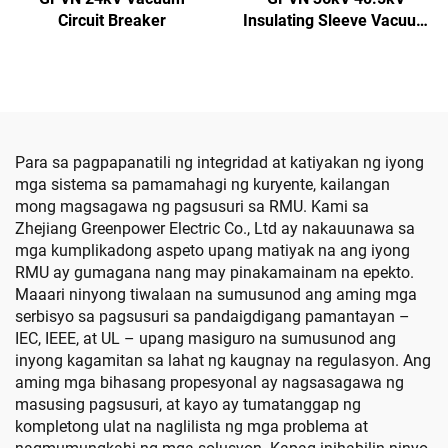
Circuit Breaker
Insulating Sleeve Vacuum
Circuit Breaker
Para sa pagpapanatili ng integridad at katiyakan ng iyong
mga sistema sa pamamahagi ng kuryente, kailangan
mong magsagawa ng pagsusuri sa RMU. Kami sa
Zhejiang Greenpower Electric Co., Ltd ay nakauunawa sa
mga kumplikadong aspeto upang matiyak na ang iyong
RMU ay gumagana nang may pinakamainam na epekto.
Maaari ninyong tiwalaan na sumusunod ang aming mga
serbisyo sa pagsusuri sa pandaigdigang pamantayan –
IEC, IEEE, at UL – upang masiguro na sumusunod ang
inyong kagamitan sa lahat ng kaugnay na regulasyon. Ang
aming mga bihasang propesyonal ay nagsasagawa ng
masusing pagsusuri, at kayo ay tumatanggap ng
kompletong ulat na naglilista ng mga problema at