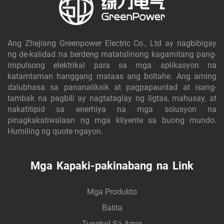
Ang Zhejiang Greenpower Electric Co., Ltd ay nagbibigay
ng de-kalidad na berdeng matatalinong kagamitang pang-
impulsong elektrikal para sa mga aplikasyon na
katamtaman hanggang mataas ang boltahe. Ang aming
dalubhasa sa pananaliksik at pagpapaunlad at isang-
tambak na pagbili ay nagtataglay ng ligtas, mahusay, at
nakatitipid sa enerhiya na mga solusyon na
pinagkakatiwalaan ng mga kliyente sa buong mundo.
Humiling ng quote ngayon.
Mga Kapaki-pakinabang na Link
Mga Produkto
Balita
Tungkol Sa Amin