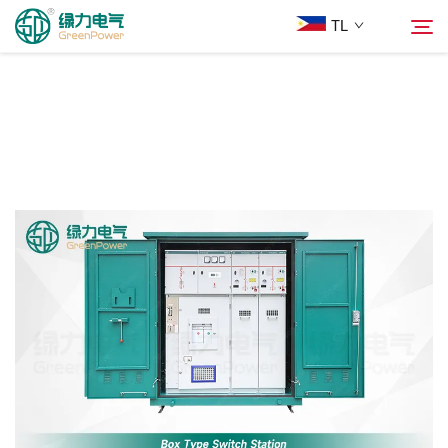
TL
Mga Produkto
Hanapin
Balita
Tungkol Sa Amin
Mga Solusyon
Ilagay
Makipag-ugnayan sa Amin