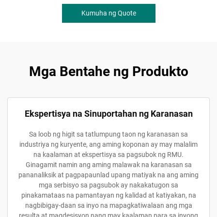
Kumuha ng Quote
Mga Bentahe ng Produkto
Ekspertisya na Sinuportahan ng Karanasan
Sa loob ng higit sa tatlumpung taon ng karanasan sa
industriya ng kuryente, ang aming koponan ay may malalim
na kaalaman at ekspertisya sa pagsubok ng RMU.
Ginagamit namin ang aming malawak na karanasan sa
pananaliksik at pagpapaunlad upang matiyak na ang aming
mga serbisyo sa pagsubok ay nakakatugon sa
pinakamataas na pamantayan ng kalidad at katiyakan, na
nagbibigay-daan sa inyo na mapagkatiwalaan ang mga
resulta at magdesisyon nang may kaalaman para sa inyong