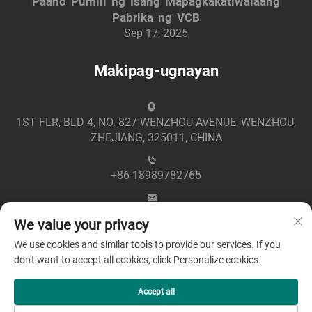
Paano Pumili ng Isang Mapagkakatiwalaang
Pabrika ng VCB
Sep 17, 2025
Makipag-ugnayan
1ST FLR, BLD 4, NO. 827 WENZHOU AVENUE, WENZHOU,
ZHEJIANG, 325011, CHINA
+86-18989782765
[email protected]
We value your privacy
We use cookies and similar tools to provide our services. If you
don't want to accept all cookies, click Personalize cookies.
Accept all
Copyright © 2025 by Zhejiang Greenpower Electric Co., Ltd