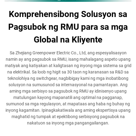
Komprehensibong Solusyon sa
Pagsubok ng RMU para sa mga
Global na Kliyente
Sa Zhejiang Greenpower Electric Co., Ltd, ang espesyalisasyon
namin ay ang pagsubok sa RMU, isang mahalagang aspeto upang
matiyak ang katiyakan at kaligtasan ng inyong mga sistema sa grid
na elektrikal. Sa loob ng higit sa 30 taon ng karanasan sa R&D sa
teknolohiya ng switchgear, nagbibigay kami ng mga inobatibong
solusyon na sumusunod sa internasyonal na pamantayan. Ang
aming mga serbisyo sa pagsubok ng RMU ay idinisenyo upang
matulungan kayong mapanatili ang optimal na pagganap,
sumunod sa mga regulasyon, at mapataas ang haba ng buhay ng
inyong kagamitan. Ipinagkakatiwala ang aming ekspertisya upang
maghatid ng tumpak at epektibong serbisyong pagsubok na
nakatuon sa inyong mga pangangailangan.