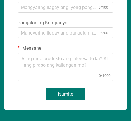
0/100
Pangalan ng Kumpanya
0/200
Mensahe
0/1000
Isumite