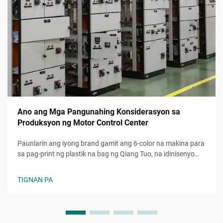
Ano ang Mga Pangunahing Konsiderasyon sa
Produksyon ng Motor Control Center
Paunlarin ang iyong brand gamit ang 6-color na makina para
sa pag-print ng plastik na bag ng Qiang Tuo, na idinisenyo
para sa mataas na bilis at eco-friendly na custom packaging.
Mapadali ang mga kumplikadong disenyo at bawasan ang
TIGNAN PA
oras ng produksyon. Humiling ng demo ngayon.