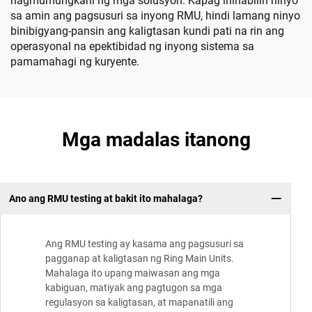
nagmumungkahi ng mga solusyon. Kapag inihabilin ninyo
sa amin ang pagsusuri sa inyong RMU, hindi lamang ninyo
binibigyang-pansin ang kaligtasan kundi pati na rin ang
operasyonal na epektibidad ng inyong sistema sa
pamamahagi ng kuryente.
Mga madalas itanong
Ano ang RMU testing at bakit ito mahalaga?
Ang RMU testing ay kasama ang pagsusuri sa
pagganap at kaligtasan ng Ring Main Units.
Mahalaga ito upang maiwasan ang mga
kabiguan, matiyak ang pagtugon sa mga
regulasyon sa kaligtasan, at mapanatili ang