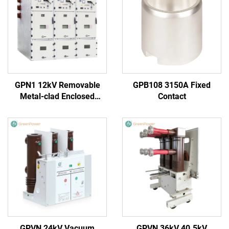
GPN1 12kV Removable
GPB108 3150A Fixed
Metal-clad Enclosed
Contact
Switchgear
GPVN 24kV Vacuum
GPVN 36kV 40.5kV