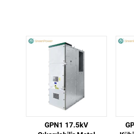
GPN1 17.5kV
GP