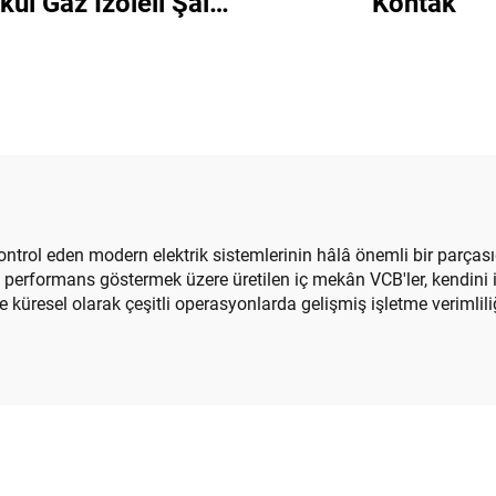
kül Gaz İzoleli Şalt
Kontak
Donanımı
ntrol eden modern elektrik sistemlerinin hâlâ önemli bir parçasıd
performans göstermek üzere üretilen iç mekân VCB'ler, kendini iz
rde küresel olarak çeşitli operasyonlarda gelişmiş işletme verimli