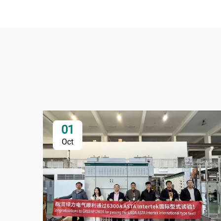
01
Oct