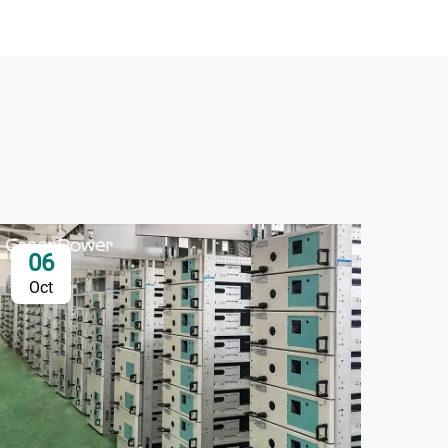
06
1
Oct
Oc