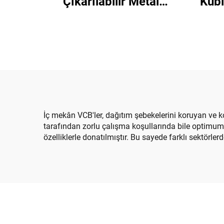
Çıkarılabilir Metal
Kübi
Mahfazalı Kapalı Şalt
Donanımı
İç mekân VCB'ler, dağıtım şebekelerini koruyan ve ko
tarafından zorlu çalışma koşullarında bile optimum 
özelliklerle donatılmıştır. Bu sayede farklı sektörle