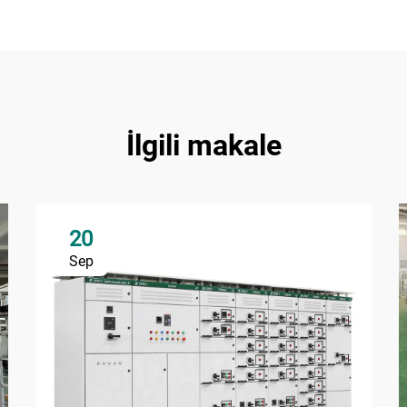
İlgili makale
20
Sep