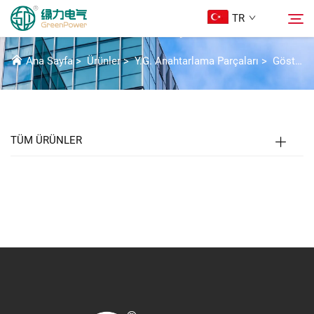
TR
GÖSTERGELER VE ÖLÇÜM CIHAZLARI
Ana Sayfa
>
Ürünler
>
Y.G. Anahtarlama Parçaları
>
Gösterge ve Ölçü Aletleri
Ürünler
Ara
Haberler
TÜM ÜRÜNLER
Hakkımızda
Çözümler
İndir
Bize Ulaşın