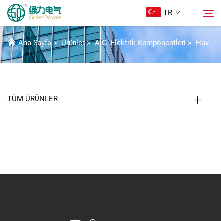
TR
HAVA DEVRE KIRICI
Ana Sayfa
>
Ürünler
>
A.G. Elektrik Komponentleri
>
Hava Devre Kesici
Ürünler
Ara
Haberler
TÜM ÜRÜNLER
Hakkımızda
Çözümler
İndir
Bize Ulaşın