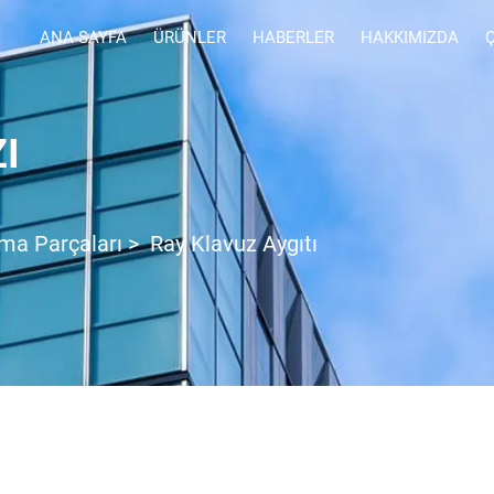
ANA SAYFA
ÜRÜNLER
HABERLER
HAKKIMIZDA
I
ama Parçaları
>
Ray Klavuz Aygıtı