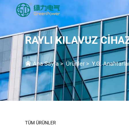
RAYLI KILAVUZ CIHAZ
Ana Sayfa
>
Ürünler
>
Y.G. Anahtarl
TÜM ÜRÜNLER