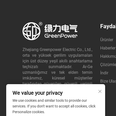
Faydal
Ürünler
Haberler
Zhejiang Greenpower Electric Co., Ltd.,
orta ve yüksek gerilim uygulamaları
Hakkımı
için üst düzey yeşil akıllı anahtarlama
Çözümle
teçhizatı sunmaktadır. Ar-Ge
uzmanlığımız ve tek elden temin
İndir
imkânımız, küresel müşteriler
Bize Ula
tarafından güvenilen, güvenli, verimli
ve enerji tasarruflu çözümler sunar.
We value your privacy
Bugün hemen teklif isteyin.
We use cookies and similar tools to provide our
services. If you don't want to accept all cookies, click
Personalize cookies.