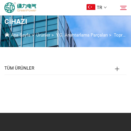
TR
TOPRAKLAMA ANAHTARI KILITLEME
CIHAZI
Ürünler
Ana Sayfa
>
Ürünler
>
Y.G. Anahtarlama Parçaları
>
Topraklama Anahtarı İhtiyac Aygıtı
Ara
Haberler
TÜM ÜRÜNLER
Hakkımızda
Çözümler
İndir
Bize Ulaşın