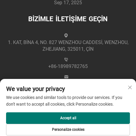
Sep 17, 2025
BİZİMLE İLETİŞİME GEÇİN
1. KAT, BİNA 4, NO. 827 WENZHOU CADDESİ, WENZHOU,
ZHEJIANG, 325011, ÇİN
+86-18989782765
[email protected]
We value your privacy
We use cookies and similar tools to provide our services. If you
don't want to accept all cookies, click Personalize cookies.
Accept all
Telif Hakkı © 2025 Zhejiang Greenpower Elektrik San. ve
Personalize cookies
Tic. A.Ş. Tarafından Saklıdır -
Gizlilik Politikası