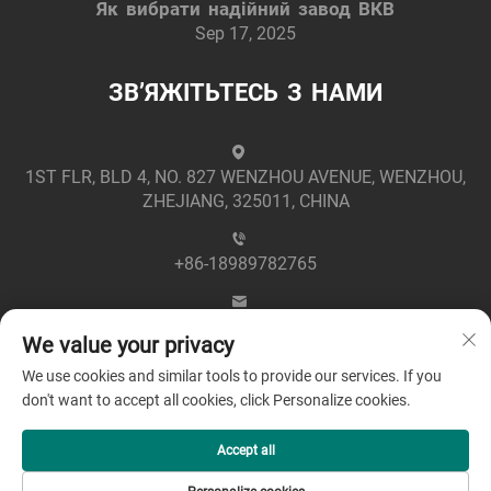
Як вибрати надійний завод ВКВ
Sep 17, 2025
ЗВ’ЯЖІТЬТЕСЬ З НАМИ
1ST FLR, BLD 4, NO. 827 WENZHOU AVENUE, WENZHOU,
ZHEJIANG, 325011, CHINA
+86-18989782765
[email protected]
We value your privacy
We use cookies and similar tools to provide our services. If you
don't want to accept all cookies, click Personalize cookies.
Accept all
© 2025 Zhejiang Greenpower Electric Co., Ltd -
Політика