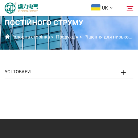
UK
ПАНЕЛЬ ДЖЕРЕЛА ЖИВЛЕННЯ
ПОСТІЙНОГО СТРУМУ
Продукція
Головна сторінка
>
Продукція
>
Рішення для низьковольтної комутаційної апаратури
Пошук
Новини
УСІ ТОВАРИ
Про Нас
Розв'язки
Завантажити
Зв’язатися з нами