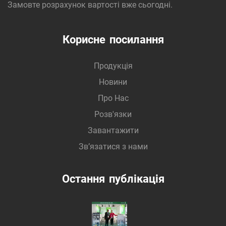
Замовте розрахунок вартості вже сьогодні.
низьковольтних комутаційних апаратів як на
надійну основу для вашого критично важливого
Корисне посилання
електропостачання.
Продукція
Новини
Про Нас
Розв'язки
Завантажити
Зв’язатися з нами
Остання публікація