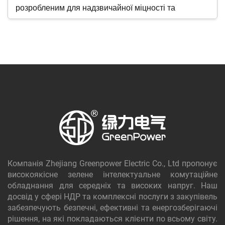
розробленим для надзвичайної міцності та
надійності. Наш широкий асортимент включає
важливі компоненти, такі як шини, міцні ізолятори
та високоякісні первинні та вторинні плагіни.
Забезпечте цілісність шафи за допомогою наших
довговічних петель та замків для комутаційних
апаратів і завершіть конструкцію функціональними
ручками.
Кожен компонент виготовлено з високою точністю
відповідно до суворих стандартів безпеки та
Компанія Zhejiang Greenpower Electric Co., Ltd пропонує
експлуатаційних характеристик. Наші компоненти
високоякісне зелене інтелектуальне комутаційне
мають численні типові випробування та міжнародні
обладнання для середніх та високих напруг. Наш
досвід у сфері НДР та комплексні послуги з закупівель
сертифікації, що гарантує їхню довговічність та
забезпечують безпечні, ефективні та енергозберігаючі
ефективність. Розраховуйте на наші компоненти
рішення, на які покладаються клієнти по всьому світу.