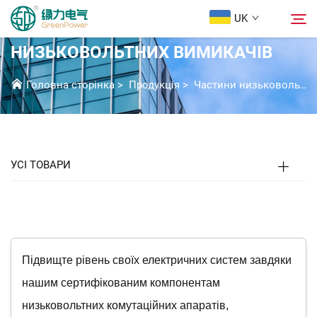
UK
КОМПЛЕКТУЮЧІ
НИЗЬКОВОЛЬТНИХ ВИМИКАЧІВ
Продукція
Головна сторінка
>
Продукція
>
Частини низьковольтної комутаційної апаратури
Пошук
Новини
УСІ ТОВАРИ
Про Нас
Розв'язки
Завантажити
Підвищте рівень своїх електричних систем завдяки
нашим сертифікованим компонентам
Зв’язатися з нами
низьковольтних комутаційних апаратів,