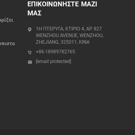
ΕΠΙΚΟΙΝΩΝΗΣΤΕ ΜΑΖΙ
ΜΑΣ
ωρίζει
1Η ΠΤΕΡΥΓΑ, ΚΤΙΡΙΟ 4, ΑΡ. 827
παϊ:
WENZHOU AVENUE, WENZHOU,
ZHEJIANG, 325011, ΚΙΝΑ
όπιστο
+86-18989782765
[email protected]