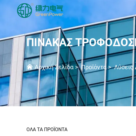
ΠΊΝΑΚΑΣ ΤΡΟΦΟΔΟΣΊ
Αρχική Σελίδα
>
Προϊόντα
>
Λύσεις 
ΟΛΑ ΤΑ ΠΡΟΪΟΝΤΑ