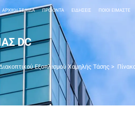
ΑΡΧΙΚΉ ΣΕΛΊΔΑ
ΠΡΟΪΌΝΤΑ
ΕΙΔΉΣΕΙΣ
ΠΟΙΟΙ ΕΊΜΑΣΤΕ
ΑΣ DC
Διακοπτικού Εξοπλισμού Χαμηλής Τάσης
>
Πίνακ