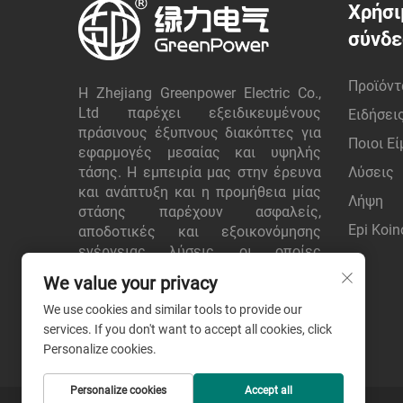
Χρήσι
σύνδ
Προϊόντ
Η Zhejiang Greenpower Electric Co.,
Ltd παρέχει εξειδικευμένους
Ειδήσει
πράσινους έξυπνους διακόπτες για
Ποιοι Ε
εφαρμογές μεσαίας και υψηλής
τάσης. Η εμπειρία μας στην έρευνα
Λύσεις
και ανάπτυξη και η προμήθεια μίας
Λήψη
στάσης παρέχουν ασφαλείς,
Epi Koin
αποδοτικές και εξοικονόμησης
ενέργειας λύσεις, οι οποίες
εμπιστεύονται παγκόσμιοι πελάτες.
We value your privacy
Ζητήστε προσφορά σήμερα.
We use cookies and similar tools to provide our
services. If you don't want to accept all cookies, click
Personalize cookies.
Personalize cookies
Accept all