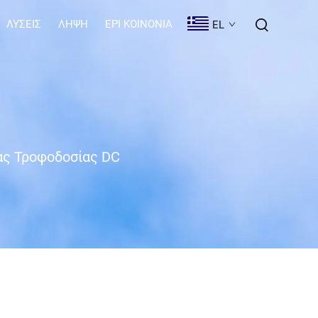
ΛΎΣΕΙΣ
ΛΉΨΗ
EPI KOINONIA
EL
ας Τροφοδοσίας DC