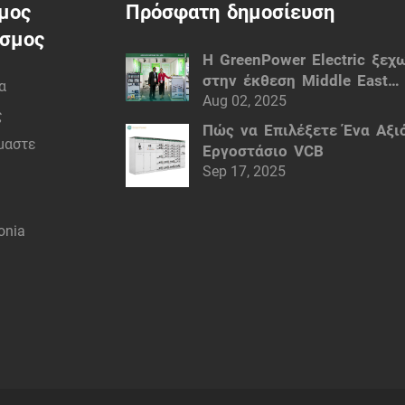
μος
Πρόσφατη δημοσίευση
εσμος
Η GreenPower Electric ξεχ
στην έκθεση Middle East
α
Electricity (MEE) του Ντούμ
Aug 02, 2025
ς
Έξυπνες ηλεκτρικές λύσεις
Πώς να Επιλέξετε Ένα Αξι
ίμαστε
Εργοστάσιο VCB
Sep 17, 2025
onia